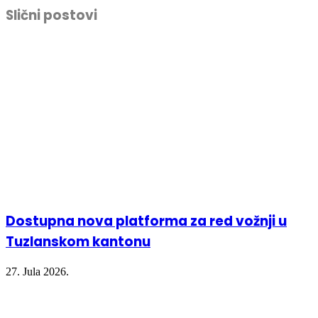
Facebook
Twitter
LinkedIn
in
Slični postovi
(Opens
(Opens
(Opens
new
in
in
in
window)
new
new
new
window)
window)
window)
Dostupna nova platforma za red vožnji u
Tuzlanskom kantonu
27. Jula 2026.