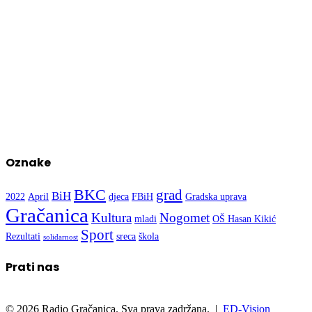
Oznake
BKC
grad
BiH
2022
April
djeca
FBiH
Gradska uprava
Gračanica
Kultura
Nogomet
mladi
OŠ Hasan Kikić
Sport
Rezultati
sreca
škola
solidarnost
Prati nas
© 2026 Radio Gračanica. Sva prava zadržana. |
ED-Vision