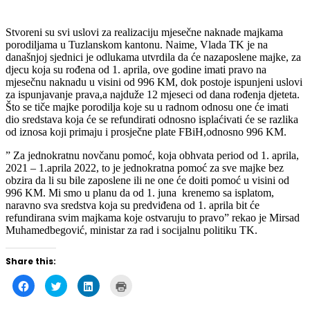
Stvoreni su svi uslovi za realizaciju mjesečne naknade majkama
porodiljama u Tuzlanskom kantonu. Naime, Vlada TK je na
današnjoj sjednici je odlukama utvrdila da će nazaposlene majke, za
djecu koja su rođena od 1. aprila, ove godine imati pravo na
mjesečnu naknadu u visini od 996 KM, dok postoje ispunjeni uslovi
za ispunjavanje prava,a najduže 12 mjeseci od dana rođenja djeteta.
Što se tiče majke porodilja koje su u radnom odnosu one će imati
dio sredstava koja će se refundirati odnosno isplaćivati će se razlika
od iznosa koji primaju i prosječne plate FBiH,odnosno 996 KM.
” Za jednokratnu novčanu pomoć, koja obhvata period od 1. aprila,
2021 – 1.aprila 2022, to je jednokratna pomoć za sve majke bez
obzira da li su bile zaposlene ili ne one će doiti pomoć u visini od
996 KM. Mi smo u planu da od 1. juna krenemo sa isplatom,
naravno sva sredstva koja su predviđena od 1. aprila bit će
refundirana svim majkama koje ostvaruju to pravo” rekao je
Mirsad
Muhamedbegović, ministar za rad i socijalnu politiku TK.
Share this:
Click
Click
Click
Click
to
to
to
to
share
share
share
print
on
on
on
(Opens