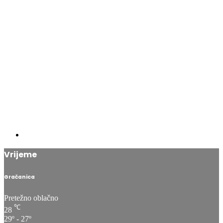
Vrijeme
Gračanica
Pretežno oblačno
℃
28
29º - 27º