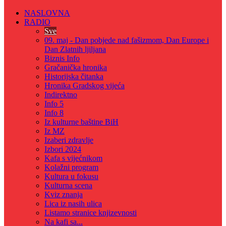
NASLOVNA
RADIO
Sve
09. maj - Dan pobjede nad fašizmom, Dan Europe i
Dan Zlatnih ljiljana
Biznis Info
Gračanička hronika
Historijska čitanka
Hronika Gradskog vijeća
Indirektno
Info 5
Info 8
Iz kulturne baštine BiH
Iz MZ
Izaberi zdravlje
Izbori 2024
Kafa s vijećnikom
Kolažni program
Kultura u fokusu
Kulturna scena
Kviz znanja
Lica iz nasih ulica
Listamo stranice knjizevnosti
Na kafi sa...