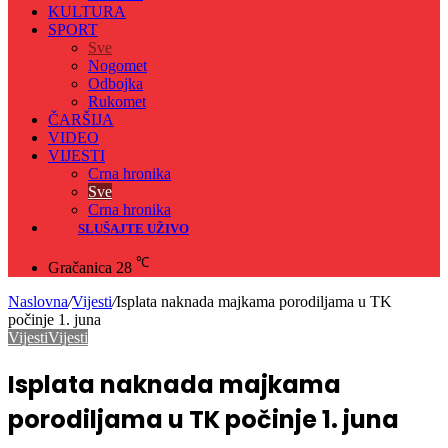
KULTURA
SPORT
Sve
Nogomet
Odbojka
Rukomet
ČARŠIJA
VIDEO
VIJESTI
Crna hronika
Sve
Crna hronika
SLUŠAJTE UŽIVO
℃
Gračanica
28
Naslovna
/
Vijesti
/
Isplata naknada majkama porodiljama u TK
počinje 1. juna
Vijesti
Vijesti
Isplata naknada majkama
porodiljama u TK počinje 1. juna