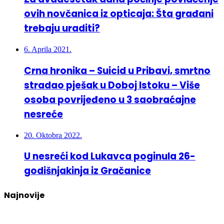
ovih novčanica iz opticaja: Šta građani
trebaju uraditi?
6. Aprila 2021.
Crna hronika – Suicid u Pribavi, smrtno
stradao pješak u Doboj Istoku – Više
osoba povrijeđeno u 3 saobraćajne
nesreće
20. Oktobra 2022.
U nesreći kod Lukavca poginula 26-
godišnjakinja iz Gračanice
Najnovije