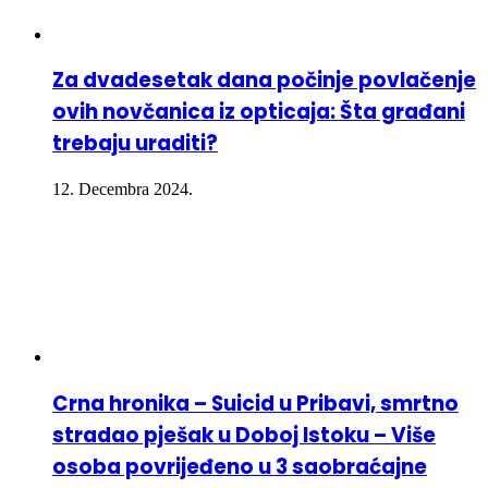
Za dvadesetak dana počinje povlačenje
ovih novčanica iz opticaja: Šta građani
trebaju uraditi?
12. Decembra 2024.
Crna hronika – Suicid u Pribavi, smrtno
stradao pješak u Doboj Istoku – Više
osoba povrijeđeno u 3 saobraćajne