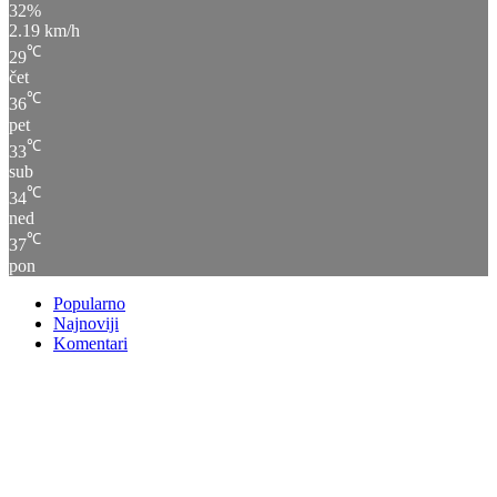
32%
2.19 km/h
℃
29
čet
℃
36
pet
℃
33
sub
℃
34
ned
℃
37
pon
Popularno
Najnoviji
Komentari