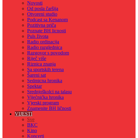
Novosti
Od posla čaršija
Otvoreni studio
Podcast sa Kenanom
Pozitivna priča
Poznate BH licnosti
Puls života
Radio ordinacija
Radio razglednica
Razgovor s povodom
Riječ više
Riznica znanja
Sa sportskih terena
Šareni sat
Sedmicna hronika
Spektar
Srednjoškolci na talasu
Vijećnićka hronika
Vjerski program
Znamenite BH ličnosti
VIJESTI
Sve
BKC
Kino
Koncerti