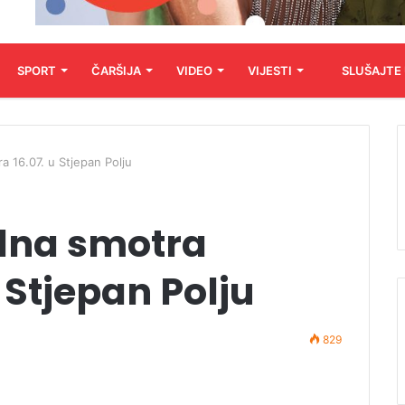
SPORT
ČARŠIJA
VIDEO
VIJESTI
SLUŠAJTE
ra 16.07. u Stjepan Polju
alna smotra
u Stjepan Polju
829