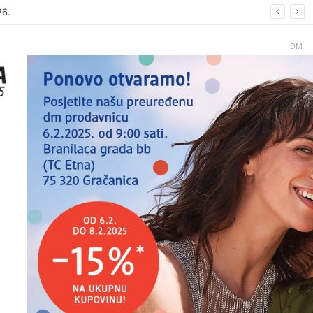
26
DM