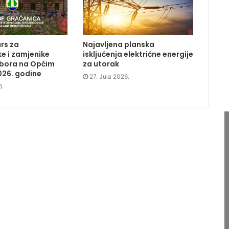
rs za
Najavljena planska
e i zamjenike
isključenja električne energije
dbora na Općim
za utorak
026. godine
27. Jula 2026.
6.