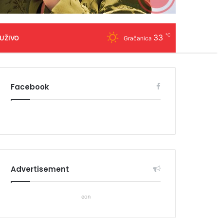
℃
33
 UŽIVO
Gračanica
Facebook
Advertisement
eon