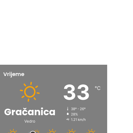
Vrijeme
33
℃
Gračanica
38º - 26º
28%
1.21 km/h
Vedro