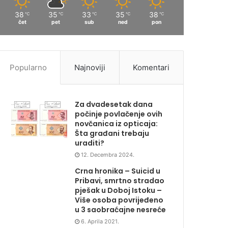
38
35
33
35
38
℃
℃
℃
℃
℃
čet
pet
sub
ned
pon
Popularno
Najnoviji
Komentari
Za dvadesetak dana
počinje povlačenje ovih
novčanica iz opticaja:
Šta građani trebaju
uraditi?
12. Decembra 2024.
Crna hronika – Suicid u
Pribavi, smrtno stradao
pješak u Doboj Istoku –
Više osoba povrijeđeno
u 3 saobraćajne nesreće
6. Aprila 2021.