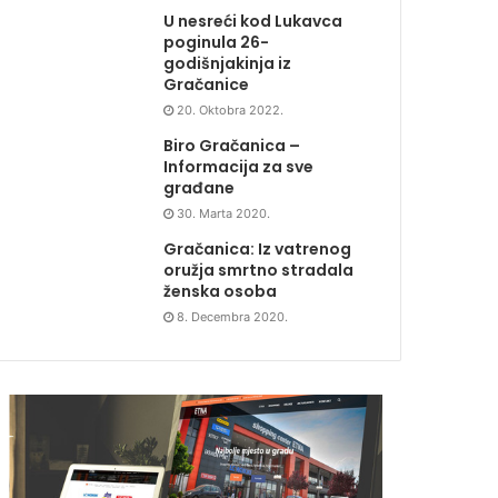
U nesreći kod Lukavca
poginula 26-
godišnjakinja iz
Gračanice
20. Oktobra 2022.
Biro Gračanica –
Informacija za sve
građane
30. Marta 2020.
Gračanica: Iz vatrenog
oružja smrtno stradala
ženska osoba
8. Decembra 2020.