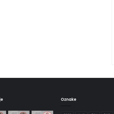
je
Oznake