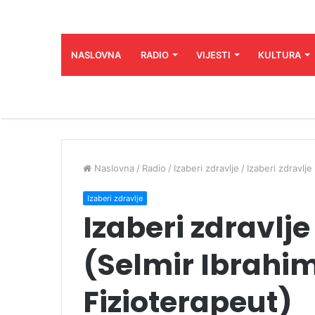
NASLOVNA
RADIO
VIJESTI
KULTURA
Naslovna
/
Radio
/
Izaberi zdravlje
/
Izaberi zdravlje
Izaberi zdravlje
Izaberi zdravlje
(Selmir Ibrahi
Fizioterapeut)