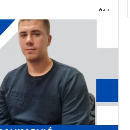
454
Audio
Player