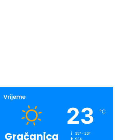
Vrijeme
23
℃
Gračanica
35º - 23º
53%