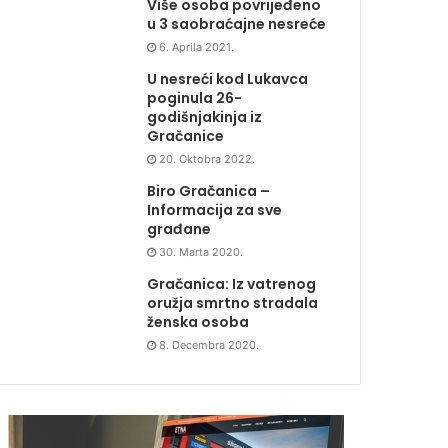
Više osoba povrijeđeno
u 3 saobraćajne nesreće
6. Aprila 2021.
U nesreći kod Lukavca
poginula 26-
godišnjakinja iz
Gračanice
20. Oktobra 2022.
Biro Gračanica –
Informacija za sve
građane
30. Marta 2020.
Gračanica: Iz vatrenog
oružja smrtno stradala
ženska osoba
8. Decembra 2020.