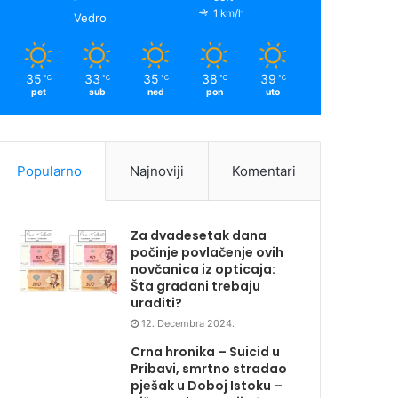
1 km/h
Vedro
35
33
35
38
39
℃
℃
℃
℃
℃
pet
sub
ned
pon
uto
Popularno
Najnoviji
Komentari
Za dvadesetak dana
počinje povlačenje ovih
novčanica iz opticaja:
Šta građani trebaju
uraditi?
12. Decembra 2024.
Crna hronika – Suicid u
Pribavi, smrtno stradao
pješak u Doboj Istoku –