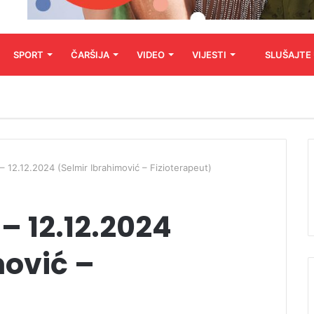
SPORT
ČARŠIJA
VIDEO
VIJESTI
SLUŠAJTE
 – 12.12.2024 (Selmir Ibrahimović – Fizioterapeut)
 – 12.12.2024
mović –