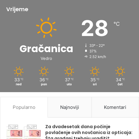
Vrijeme
28
℃
Gračanica
33º - 22º
37%
2.52 km/h
Vedro
33
36
37
35
34
℃
℃
℃
℃
℃
ned
pon
uto
sri
čet
Popularno
Najnoviji
Komentari
Za dvadesetak dana počinje
povlačenje ovih novčanica iz opticaja:
Šta građani trebaju uraditi?