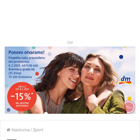
DM
Naslovna
/
Sport