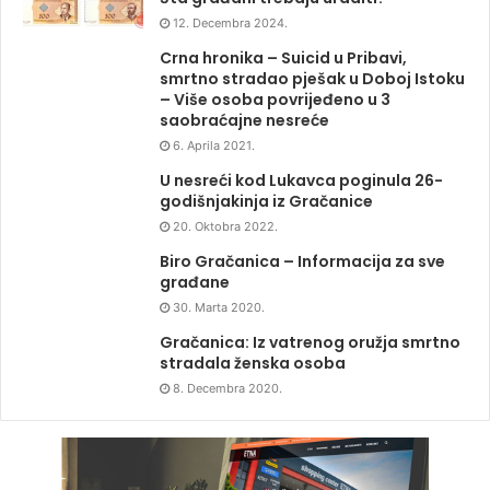
12. Decembra 2024.
Crna hronika – Suicid u Pribavi,
smrtno stradao pješak u Doboj Istoku
– Više osoba povrijeđeno u 3
saobraćajne nesreće
6. Aprila 2021.
U nesreći kod Lukavca poginula 26-
godišnjakinja iz Gračanice
20. Oktobra 2022.
Biro Gračanica – Informacija za sve
građane
30. Marta 2020.
Gračanica: Iz vatrenog oružja smrtno
stradala ženska osoba
8. Decembra 2020.