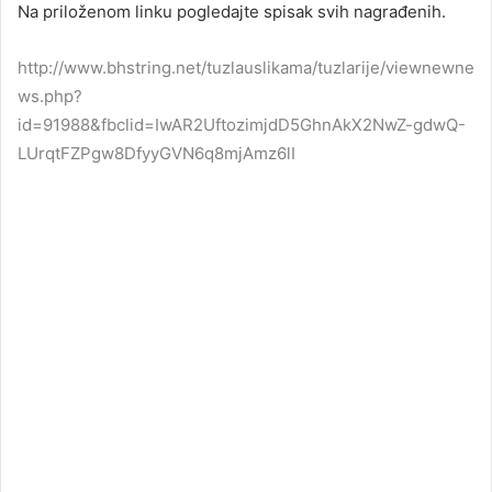
Na priloženom linku pogledajte spisak svih nagrađenih.
http://www.bhstring.net/tuzlauslikama/tuzlarije/viewnewne
ws.php?
id=91988&fbclid=IwAR2UftozimjdD5GhnAkX2NwZ-gdwQ-
LUrqtFZPgw8DfyyGVN6q8mjAmz6lI