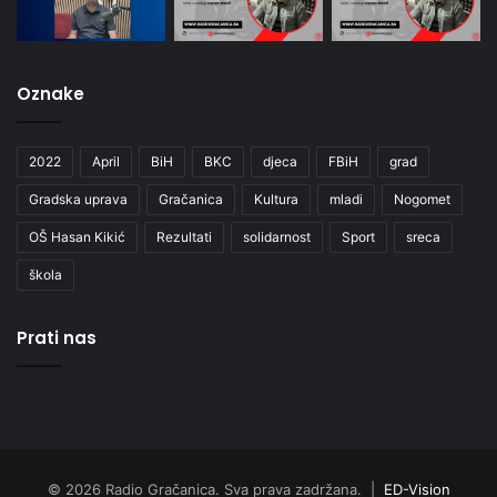
Oznake
2022
April
BiH
BKC
djeca
FBiH
grad
Gradska uprava
Gračanica
Kultura
mladi
Nogomet
OŠ Hasan Kikić
Rezultati
solidarnost
Sport
sreca
škola
Prati nas
© 2026 Radio Gračanica. Sva prava zadržana. |
ED-Vision