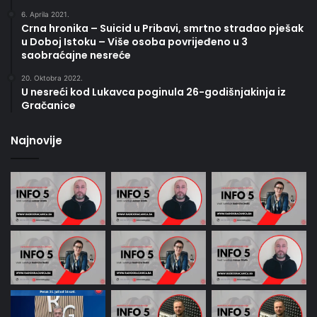
6. Aprila 2021.
Crna hronika – Suicid u Pribavi, smrtno stradao pješak
u Doboj Istoku – Više osoba povrijeđeno u 3
saobraćajne nesreće
20. Oktobra 2022.
U nesreći kod Lukavca poginula 26-godišnjakinja iz
Gračanice
Najnovije