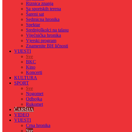
Riznica znanja
Sa sportskih terena
Šareni sat
Sedmicna hronika
Spektar
Srednjoškolci na talasu
Vijećnićka hronika
Vjerski program
Znamenite BH ličnosti
VIJESTI
Sve
BKC
Kino
Koncerti
KULTURA
SPORT
Sve
Nogomet
Odbojka
Rukomet
ČARŠIJA
VIDEO
VIJESTI
Crna hronika
Sve