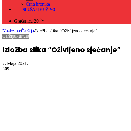
Crna hronika
SLUŠAJTE UŽIVO
℃
Gračanica
20
Naslovna
/
Čaršija
/
Izložba slika “Oživljeno sjećanje”
Čaršija
Kultura
Izložba slika “Oživljeno sjećanje”
7. Maja 2021.
569