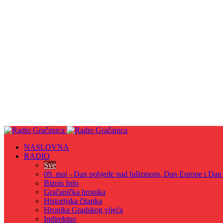
NASLOVNA
RADIO
Sve
09. maj - Dan pobjede nad fašizmom, Dan Europe i Dan Z
Biznis Info
Gračanička hronika
Historijska čitanka
Hronika Gradskog vijeća
Indirektno