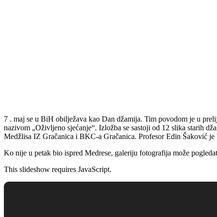
7 . maj se u BiH obilježava kao Dan džamija. Tim povodom je u pre
nazivom „Oživljeno sjećanje“. Izložba se sastoji od 12 slika starih dž
Medžlisa IZ Gračanica i BKC-a Gračanica. Profesor Edin Šaković je bi
Ko nije u petak bio ispred Medrese, galeriju fotografija može pogleda
This slideshow requires JavaScript.