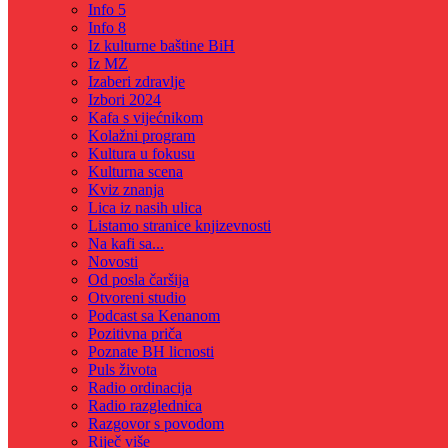
Info 5
Info 8
Iz kulturne baštine BiH
Iz MZ
Izaberi zdravlje
Izbori 2024
Kafa s vijećnikom
Kolažni program
Kultura u fokusu
Kulturna scena
Kviz znanja
Lica iz nasih ulica
Listamo stranice knjizevnosti
Na kafi sa...
Novosti
Od posla čaršija
Otvoreni studio
Podcast sa Kenanom
Pozitivna priča
Poznate BH licnosti
Puls života
Radio ordinacija
Radio razglednica
Razgovor s povodom
Riječ više