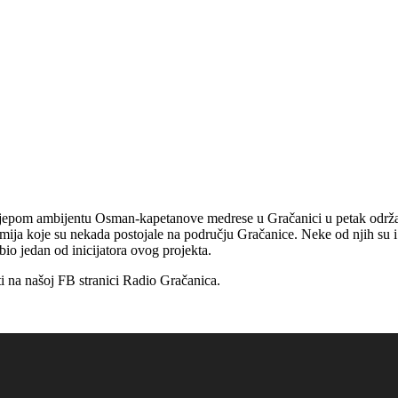
lijepom ambijentu Osman-kapetanove medrese u Gračanici u petak održ
amija koje su nekada postojale na području Gračanice. Neke od njih su i
o jedan od inicijatora ovog projekta.
ti na našoj FB stranici Radio Gračanica.