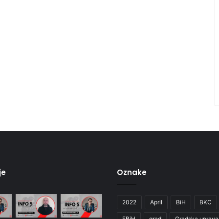
je
Oznake
2022
April
BiH
BKC
FBiH
grad
Gradska uprava