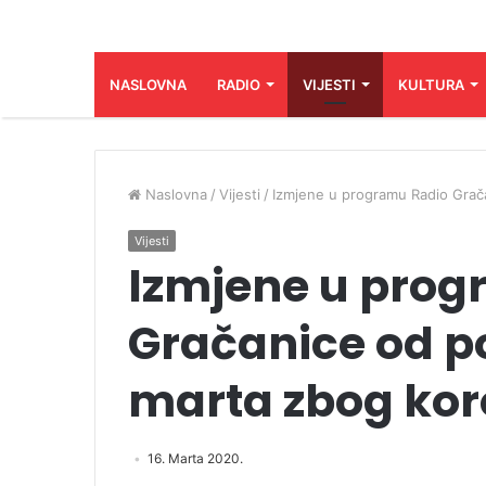
NASLOVNA
RADIO
VIJESTI
KULTURA
Naslovna
/
Vijesti
/
Izmjene u programu Radio Grača
Vijesti
Izmjene u prog
Gračanice od po
marta zbog kor
16. Marta 2020.