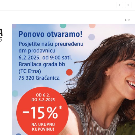
6.
DM