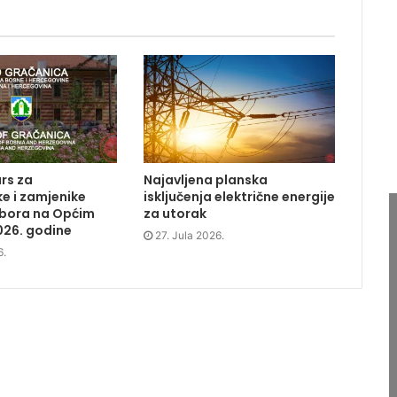
rs za
Najavljena planska
e i zamjenike
isključenja električne energije
dbora na Općim
za utorak
026. godine
27. Jula 2026.
6.