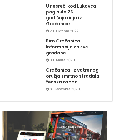
U nesreći kod Lukavca
poginula 26-
godišnjakinja iz
Gračanice
20. Oktobra 2022.
Biro Gračanica –
Informacija za sve
građane
30. Marta 2020.
Gračanica: Iz vatrenog
oružja smrtno stradala
ženska osoba
8. Decembra 2020.