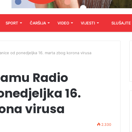
SPORT
ČARŠIJA
VIDEO
VIJESTI
SLUŠAJTE
nice od ponedjeljka 16. marta zbog korona virusa
ramu Radio
nedjeljka 16.
ona virusa
2.330