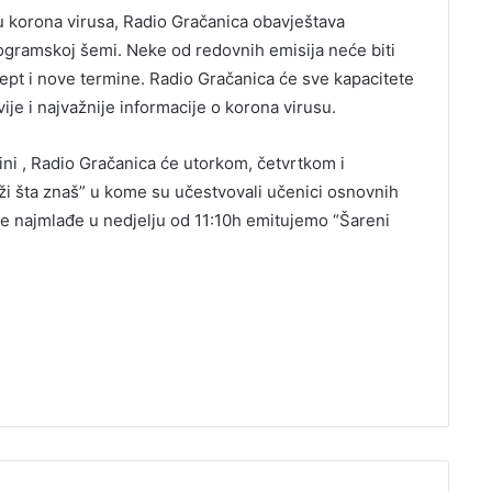
 korona virusa, Radio Gračanica obavještava
rogramskoj šemi. Neke od redovnih emisija neće biti
ept i nove termine. Radio Gračanica će sve kapacitete
je i najvažnije informacije o korona virusu.
ni , Radio Gračanica će utorkom, četvrtkom i
ži šta znaš” u kome su učestvovali učenici osnovnih
aše najmlađe u nedjelju od 11:10h emitujemo “Šareni