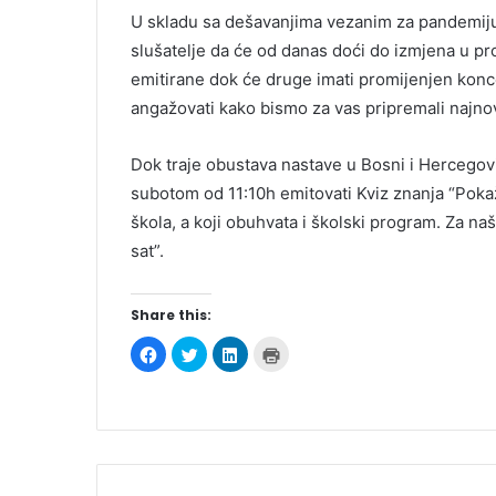
U skladu sa dešavanjima vezanim za pandemiju
slušatelje da će od danas doći do izmjena u p
emitirane dok će druge imati promijenjen konc
angažovati kako bismo za vas pripremali najnovi
Dok traje obustava nastave u Bosni i Hercegovi
subotom od 11:10h emitovati Kviz znanja “Poka
škola, a koji obuhvata i školski program. Za n
sat”.
Share this:
C
C
C
C
l
l
l
l
i
i
i
i
c
c
c
c
k
k
k
k
t
t
t
t
o
o
o
o
s
s
s
p
h
h
h
r
a
a
a
i
r
r
r
n