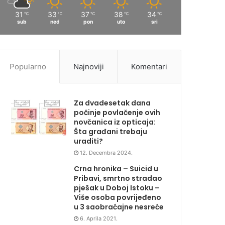
31
33
37
38
34
℃
℃
℃
℃
℃
sub
ned
pon
uto
sri
Popularno
Najnoviji
Komentari
Za dvadesetak dana
počinje povlačenje ovih
novčanica iz opticaja:
Šta građani trebaju
uraditi?
12. Decembra 2024.
Crna hronika – Suicid u
Pribavi, smrtno stradao
pješak u Doboj Istoku –
Više osoba povrijeđeno
u 3 saobraćajne nesreće
6. Aprila 2021.