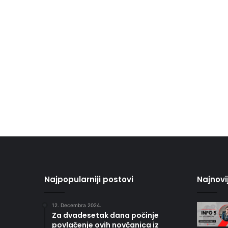
Najpopularniji postovi
Najnovi
12. Decembra 2024.
Za dvadesetak dana počinje
povlačenje ovih novčanica iz