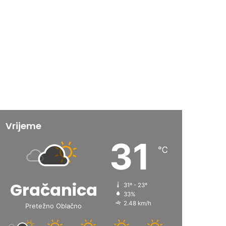
Vrijeme
31
℃
Gračanica
31º - 23º
33%
2.48 km/h
Pretežno Oblačno