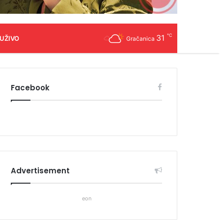
℃
31
 UŽIVO
Gračanica
Facebook
Advertisement
eon