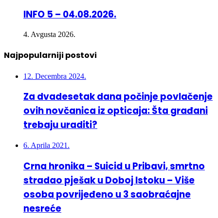
INFO 5 – 04.08.2026.
4. Avgusta 2026.
Najpopularniji postovi
12. Decembra 2024.
Za dvadesetak dana počinje povlačenje
ovih novčanica iz opticaja: Šta građani
trebaju uraditi?
6. Aprila 2021.
Crna hronika – Suicid u Pribavi, smrtno
stradao pješak u Doboj Istoku – Više
osoba povrijeđeno u 3 saobraćajne
nesreće