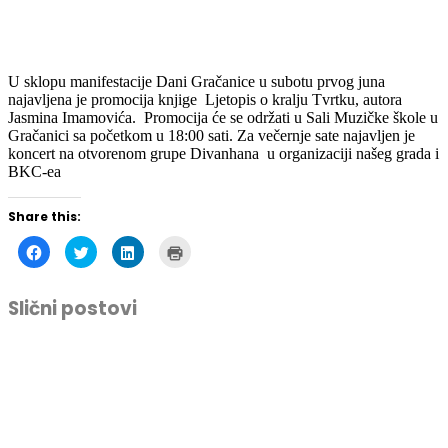
U sklopu manifestacije Dani Gračanice u subotu prvog juna
najavljena je promocija knjige Ljetopis o kralju Tvrtku, autora
Jasmina Imamovića. Promocija će se održati u Sali Muzičke škole u
Gračanici sa početkom u 18:00 sati. Za večernje sate najavljen je
koncert na otvorenom grupe Divanhana u organizaciji našeg grada i
BKC-ea
Share this:
Click
Click
Click
Click
to
to
to
to
share
share
share
print
on
on
on
(Opens
Facebook
Twitter
LinkedIn
in
Slični postovi
(Opens
(Opens
(Opens
new
in
in
in
window)
new
new
new
window)
window)
window)