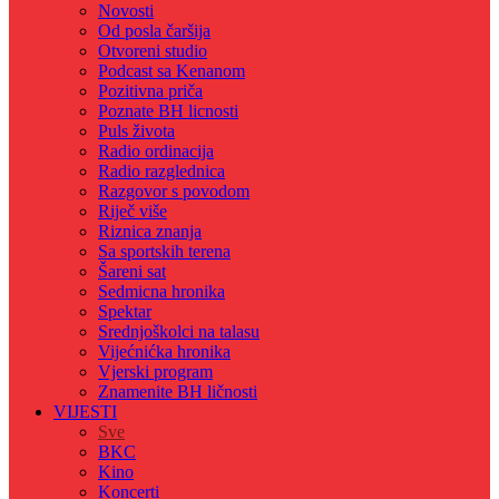
Novosti
Od posla čaršija
Otvoreni studio
Podcast sa Kenanom
Pozitivna priča
Poznate BH licnosti
Puls života
Radio ordinacija
Radio razglednica
Razgovor s povodom
Riječ više
Riznica znanja
Sa sportskih terena
Šareni sat
Sedmicna hronika
Spektar
Srednjoškolci na talasu
Vijećnićka hronika
Vjerski program
Znamenite BH ličnosti
VIJESTI
Sve
BKC
Kino
Koncerti