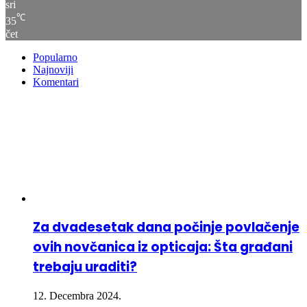
sri
℃
35
čet
Popularno
Najnoviji
Komentari
Za dvadesetak dana počinje povlačenje
ovih novčanica iz opticaja: Šta građani
trebaju uraditi?
12. Decembra 2024.