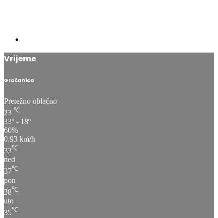
Vrijeme
Gračanica
Pretežno oblačno
℃
23
33º - 18º
60%
0.93 km/h
℃
33
ned
℃
37
pon
℃
38
uto
℃
35