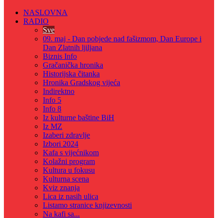
NASLOVNA
RADIO
Sve
09. maj - Dan pobjede nad fašizmom, Dan Europe i
Dan Zlatnih ljiljana
Biznis Info
Gračanička hronika
Historijska čitanka
Hronika Gradskog vijeća
Indirektno
Info 5
Info 8
Iz kulturne baštine BiH
Iz MZ
Izaberi zdravlje
Izbori 2024
Kafa s vijećnikom
Kolažni program
Kultura u fokusu
Kulturna scena
Kviz znanja
Lica iz nasih ulica
Listamo stranice knjizevnosti
Na kafi sa...