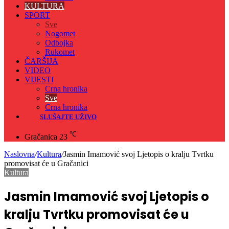
KULTURA
SPORT
Sve
Nogomet
Odbojka
Rukomet
ČARŠIJA
VIDEO
VIJESTI
Crna hronika
Sve
Crna hronika
SLUŠAJTE UŽIVO
℃
Gračanica
23
Naslovna
/
Kultura
/
Jasmin Imamović svoj Ljetopis o kralju Tvrtku
promovisat će u Gračanici
Kultura
Jasmin Imamović svoj Ljetopis o
kralju Tvrtku promovisat će u