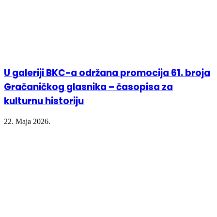
U galeriji BKC-a održana promocija 61. broja
Gračaničkog glasnika – časopisa za
kulturnu historiju
22. Maja 2026.