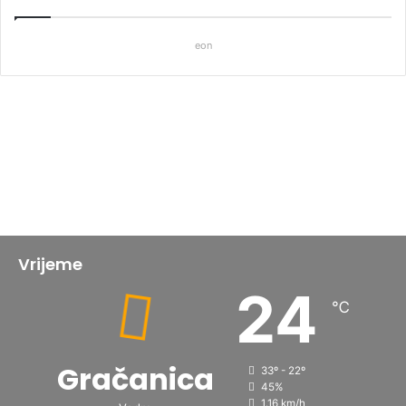
eon
Vrijeme
24
℃
Gračanica
33º - 22º
45%
1.16 km/h