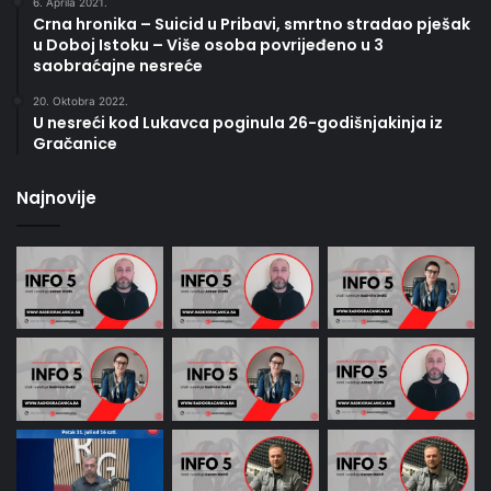
6. Aprila 2021.
Crna hronika – Suicid u Pribavi, smrtno stradao pješak
u Doboj Istoku – Više osoba povrijeđeno u 3
saobraćajne nesreće
20. Oktobra 2022.
U nesreći kod Lukavca poginula 26-godišnjakinja iz
Gračanice
Najnovije