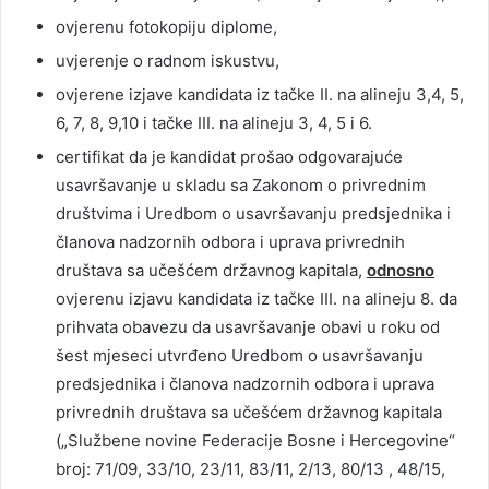
ovjerenu fotokopiju diplome,
uvjerenje o radnom iskustvu,
ovjerene izjave kandidata iz tačke II. na alineju 3,4, 5,
6, 7, 8, 9,10 i tačke III. na alineju 3, 4, 5 i 6.
certifikat da je kandidat prošao odgovarajuće
usavršavanje u skladu sa Zakonom o privrednim
društvima i Uredbom o usavršavanju predsjednika i
članova nadzornih odbora i uprava privrednih
društava sa učešćem državnog kapitala,
odnosno
ovjerenu izjavu kandidata iz tačke III. na alineju 8. da
prihvata obavezu da usavršavanje obavi u roku od
šest mjeseci utvrđeno Uredbom o usavršavanju
predsjednika i članova nadzornih odbora i uprava
privrednih društava sa učešćem državnog kapitala
(„Službene novine Federacije Bosne i Hercegovine“
broj: 71/09, 33/10, 23/11, 83/11, 2/13, 80/13 , 48/15,