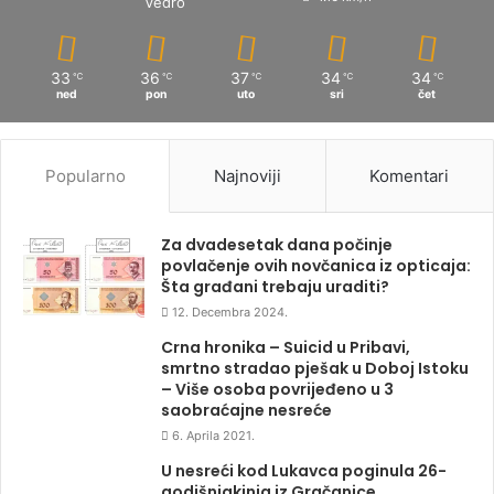
Vedro
33
36
37
34
34
℃
℃
℃
℃
℃
ned
pon
uto
sri
čet
Popularno
Najnoviji
Komentari
Za dvadesetak dana počinje
povlačenje ovih novčanica iz opticaja:
Šta građani trebaju uraditi?
12. Decembra 2024.
Crna hronika – Suicid u Pribavi,
smrtno stradao pješak u Doboj Istoku
– Više osoba povrijeđeno u 3
saobraćajne nesreće
6. Aprila 2021.
U nesreći kod Lukavca poginula 26-
godišnjakinja iz Gračanice