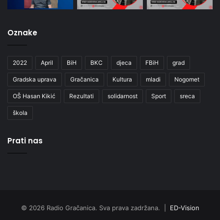
Oznake
2022
April
BiH
BKC
djeca
FBiH
grad
Gradska uprava
Gračanica
Kultura
mladi
Nogomet
OŠ Hasan Kikić
Rezultati
solidarnost
Sport
sreca
škola
Prati nas
© 2026 Radio Gračanica. Sva prava zadržana. |
ED-Vision