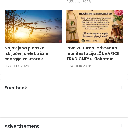
e
w
e
27. Jula 2026.
w
w
w
w
i
w
i
n
i
n
d
n
d
o
d
o
w
o
w
)
w
)
)
Najavljena planska
Prva kulturno-privredna
isključenja električne
manifestacija „ČUVARICE
energije za utorak
TRADICIJE“ u Klokotnici
27. Jula 2026.
24. Jula 2026.
Facebook
Advertisement