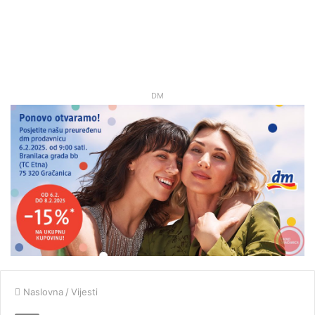
DM
Naslovna
/
Vijesti