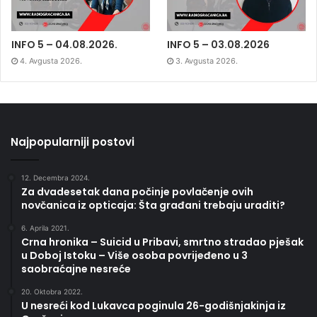
INFO 5 – 04.08.2026.
INFO 5 – 03.08.2026
4. Avgusta 2026.
3. Avgusta 2026.
Najpopularniji postovi
12. Decembra 2024.
Za dvadesetak dana počinje povlačenje ovih
novčanica iz opticaja: Šta građani trebaju uraditi?
6. Aprila 2021.
Crna hronika – Suicid u Pribavi, smrtno stradao pješak
u Doboj Istoku – Više osoba povrijeđeno u 3
saobraćajne nesreće
20. Oktobra 2022.
U nesreći kod Lukavca poginula 26-godišnjakinja iz