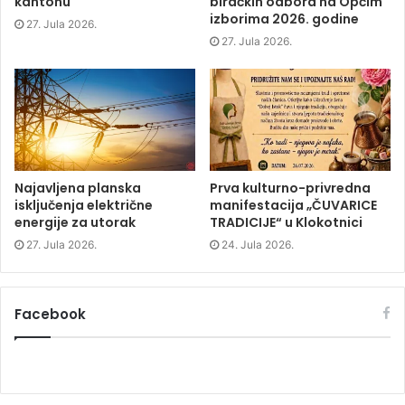
kantonu
biračkih odbora na Općim
i
n
i
w
izborima 2026. godine
n
n
n
)
27. Jula 2026.
n
e
n
e
w
e
27. Jula 2026.
w
w
w
w
i
w
i
n
i
n
d
n
d
o
d
o
w
o
w
)
w
)
)
Najavljena planska
Prva kulturno-privredna
isključenja električne
manifestacija „ČUVARICE
energije za utorak
TRADICIJE“ u Klokotnici
27. Jula 2026.
24. Jula 2026.
Facebook