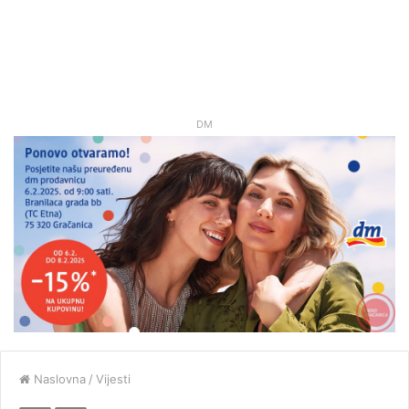
DM
Naslovna
/
Vijesti