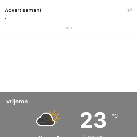
Advertisement
eon
Vrijeme
23
℃