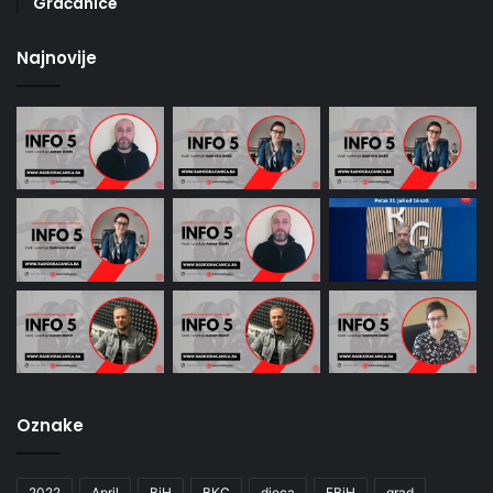
Gračanice
Najnovije
Oznake
2022
April
BiH
BKC
djeca
FBiH
grad