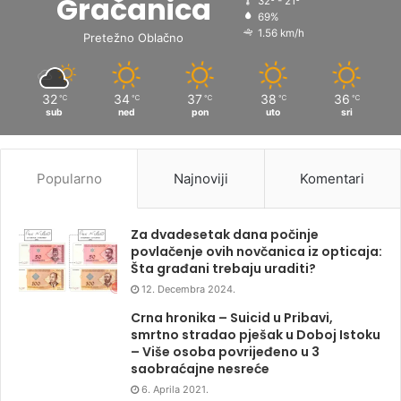
Gračanica
32º - 21º
69%
1.56 km/h
Pretežno Oblačno
32
34
37
38
36
℃
℃
℃
℃
℃
sub
ned
pon
uto
sri
Popularno
Najnoviji
Komentari
Za dvadesetak dana počinje
povlačenje ovih novčanica iz opticaja:
Šta građani trebaju uraditi?
12. Decembra 2024.
Crna hronika – Suicid u Pribavi,
smrtno stradao pješak u Doboj Istoku
– Više osoba povrijeđeno u 3
saobraćajne nesreće
6. Aprila 2021.