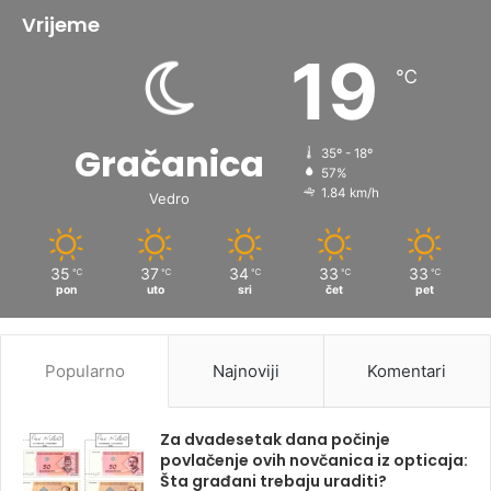
Vrijeme
19
℃
Gračanica
35º - 18º
57%
1.84 km/h
Vedro
35
37
34
33
33
℃
℃
℃
℃
℃
pon
uto
sri
čet
pet
Popularno
Najnoviji
Komentari
Za dvadesetak dana počinje
povlačenje ovih novčanica iz opticaja:
Šta građani trebaju uraditi?