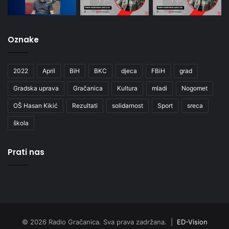
Oznake
2022
April
BiH
BKC
djeca
FBiH
grad
Gradska uprava
Gračanica
Kultura
mladi
Nogomet
OŠ Hasan Kikić
Rezultati
solidarnost
Sport
sreca
škola
Prati nas
© 2026 Radio Gračanica. Sva prava zadržana. |
ED-Vision