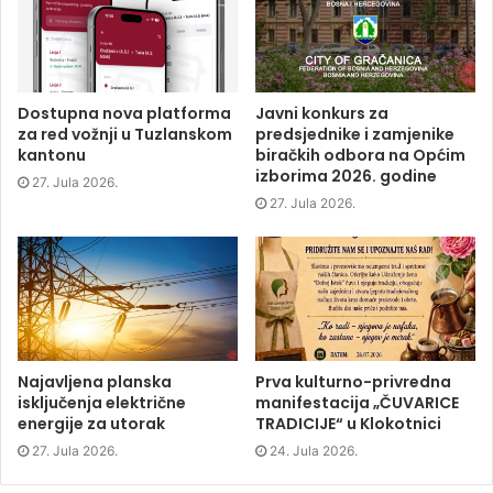
c
i
n
n
e
t
k
s
b
t
e
i
o
e
d
n
o
r
I
n
k
(
n
e
(
O
(
w
O
p
O
w
p
e
p
i
Dostupna nova platforma
Javni konkurs za
e
n
e
n
za red vožnji u Tuzlanskom
predsjednike i zamjenike
n
s
n
d
s
i
s
o
kantonu
biračkih odbora na Općim
i
n
i
w
izborima 2026. godine
n
n
n
)
27. Jula 2026.
n
e
n
e
w
e
27. Jula 2026.
w
w
w
w
i
w
i
n
i
n
d
n
d
o
d
o
w
o
w
)
w
)
)
Najavljena planska
Prva kulturno-privredna
isključenja električne
manifestacija „ČUVARICE
energije za utorak
TRADICIJE“ u Klokotnici
27. Jula 2026.
24. Jula 2026.