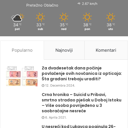
2.67 km/h
Pretežno Oblačno
34
33
35
38
38
℃
℃
℃
℃
℃
pet
sub
ned
pon
uto
Popularno
Najnoviji
Komentari
Za dvadesetak dana počinje
povlačenje ovih novčanica iz opticaja:
Šta građani trebaju uraditi?
12. Decembra 2024.
Crna hronika – Suicid u Pribavi,
smrtno stradao pješak u Doboj Istoku
– Više osoba povrijeđeno u 3
saobraćajne nesreće
6. Aprila 2021.
U nesreći kod Lukavca poginula 26-