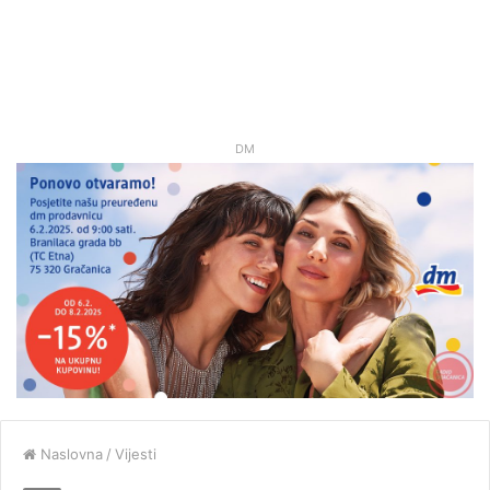
DM
Naslovna
/
Vijesti