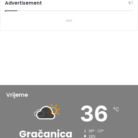
Advertisement
eon
Vrijeme
36
℃
Gračanica
36º - 22º
28%