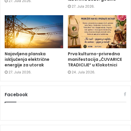
27. Jula 2026.
n
e
n
e
w
e
27. Jula 2026.
w
w
w
w
i
w
i
n
i
n
d
n
d
o
d
o
w
o
w
)
w
)
)
Najavljena planska
Prva kulturno-privredna
isključenja električne
manifestacija „ČUVARICE
energije za utorak
TRADICIJE“ u Klokotnici
27. Jula 2026.
24. Jula 2026.
Facebook