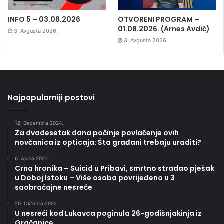
INFO 5 – 03.08.2026
OTVORENI PROGRAM –
01.08.2026. (Arnes Avdić)
3. Avgusta 2026.
3. Avgusta 2026.
Najpopularniji postovi
12. Decembra 2024.
Za dvadesetak dana počinje povlačenje ovih
novčanica iz opticaja: Šta građani trebaju uraditi?
6. Aprila 2021.
Crna hronika – Suicid u Pribavi, smrtno stradao pješak
u Doboj Istoku – Više osoba povrijeđeno u 3
saobraćajne nesreće
20. Oktobra 2022.
U nesreći kod Lukavca poginula 26-godišnjakinja iz
Gračanice