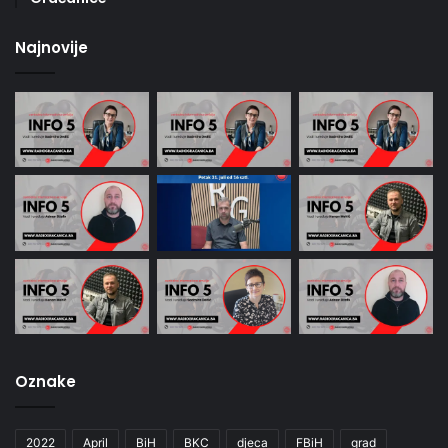
Najnovije
Oznake
2022
April
BiH
BKC
djeca
FBiH
grad