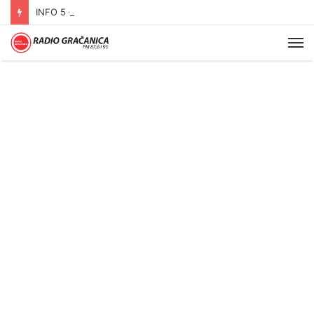
INFO 5 – 04.08.2026.
Me