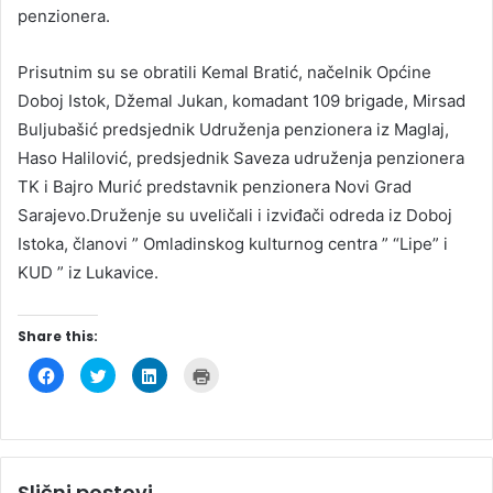
penzionera.
Prisutnim su se obratili Kemal Bratić, načelnik Općine
Doboj Istok, Džemal Jukan, komadant 109 brigade, Mirsad
Buljubašić predsjednik Udruženja penzionera iz Maglaj,
Haso Halilović, predsjednik Saveza udruženja penzionera
TK i Bajro Murić predstavnik penzionera Novi Grad
Sarajevo.Druženje su uveličali i izviđači odreda iz Doboj
Istoka, članovi ” Omladinskog kulturnog centra ” “Lipe” i
KUD ” iz Lukavice.
Share this:
C
C
C
C
l
l
l
l
i
i
i
i
c
c
c
c
k
k
k
k
t
t
t
t
o
o
o
o
s
s
s
p
h
h
h
r
Slični postovi
a
a
a
i