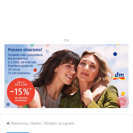
DM
Naslovna
/
Radio
/
Kolažni program