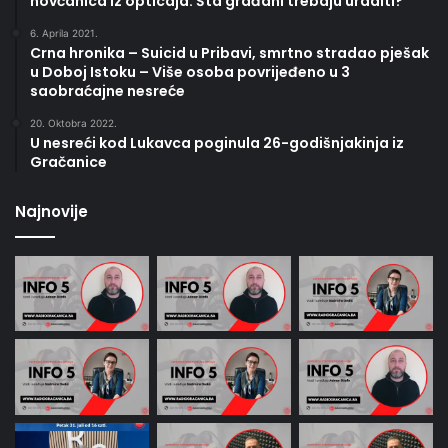
novčanica iz opticaja: Šta građani trebaju uraditi?
6. Aprila 2021.
Crna hronika – Suicid u Pribavi, smrtno stradao pješak
u Doboj Istoku – Više osoba povrijeđeno u 3
saobraćajne nesreće
20. Oktobra 2022.
U nesreći kod Lukavca poginula 26-godišnjakinja iz
Gračanice
Najnovije