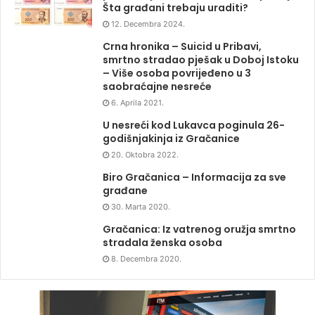
Šta građani trebaju uraditi?
12. Decembra 2024.
Crna hronika – Suicid u Pribavi,
smrtno stradao pješak u Doboj Istoku
– Više osoba povrijeđeno u 3
saobraćajne nesreće
6. Aprila 2021.
U nesreći kod Lukavca poginula 26-
godišnjakinja iz Gračanice
20. Oktobra 2022.
Biro Gračanica – Informacija za sve
građane
30. Marta 2020.
Gračanica: Iz vatrenog oružja smrtno
stradala ženska osoba
8. Decembra 2020.