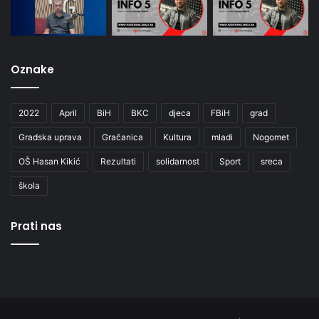
Oznake
2022
April
BiH
BKC
djeca
FBiH
grad
Gradska uprava
Gračanica
Kultura
mladi
Nogomet
OŠ Hasan Kikić
Rezultati
solidarnost
Sport
sreca
škola
Prati nas