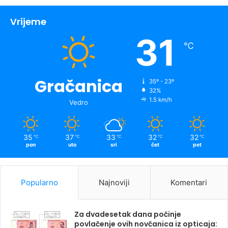
Vrijeme
31
℃
Gračanica
35º - 23º
32%
1.5 km/h
Vedro
35
37
33
32
32
℃
℃
℃
℃
℃
pon
uto
sri
čet
pet
Popularno
Najnoviji
Komentari
Za dvadesetak dana počinje
povlačenje ovih novčanica iz opticaja: