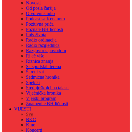
Novosti
Od posla čaršija
Otvoreni studio
Podcast sa Kenanom
Pozitivna priča
Poznate BH licnosti
Puls života
Radio ordinacija
Radio razglednica
Razgovor s povodom
Riječ više
Riznica znanja
Sa sportskih terena
Šareni sat
Sedmicna hronika
Spektar
Srednjoškolci na talasu
Vijećnićka hronika
Vjerski program
Znamenite BH ličnosti
VIJESTI
Sve
BKC
Kino
Koncerti