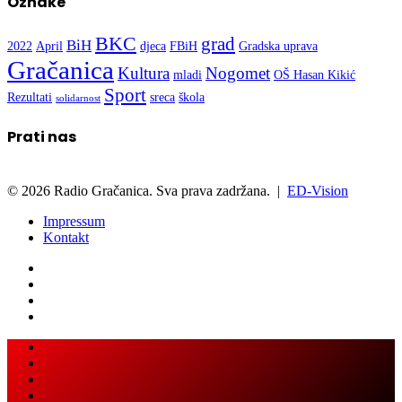
Oznake
BKC
grad
BiH
2022
April
djeca
FBiH
Gradska uprava
Gračanica
Kultura
Nogomet
mladi
OŠ Hasan Kikić
Sport
Rezultati
sreca
škola
solidarnost
Prati nas
© 2026 Radio Gračanica. Sva prava zadržana. |
ED-Vision
Impressum
Kontakt
Facebook
Twitter
LinkedIn
WhatsApp
Viber
Back
Close
to
top
button