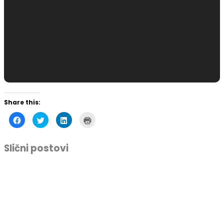
Share this:
Click
Click
Click
Click
to
to
to
to
share
share
share
print
on
on
on
(Opens
Facebook
Twitter
LinkedIn
in
Slični postovi
(Opens
(Opens
(Opens
new
in
in
in
window)
new
new
new
window)
window)
window)