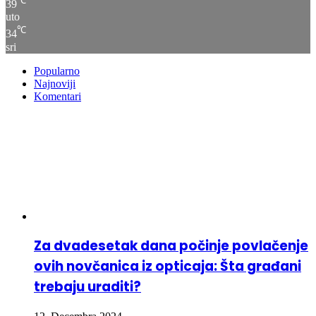
℃
39
uto
℃
34
sri
Popularno
Najnoviji
Komentari
Za dvadesetak dana počinje povlačenje
ovih novčanica iz opticaja: Šta građani
trebaju uraditi?