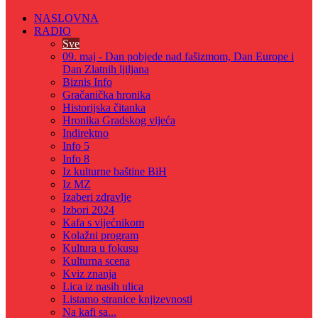
NASLOVNA
RADIO
Sve
09. maj - Dan pobjede nad fašizmom, Dan Europe i
Dan Zlatnih ljiljana
Biznis Info
Gračanička hronika
Historijska čitanka
Hronika Gradskog vijeća
Indirektno
Info 5
Info 8
Iz kulturne baštine BiH
Iz MZ
Izaberi zdravlje
Izbori 2024
Kafa s vijećnikom
Kolažni program
Kultura u fokusu
Kulturna scena
Kviz znanja
Lica iz nasih ulica
Listamo stranice knjizevnosti
Na kafi sa...