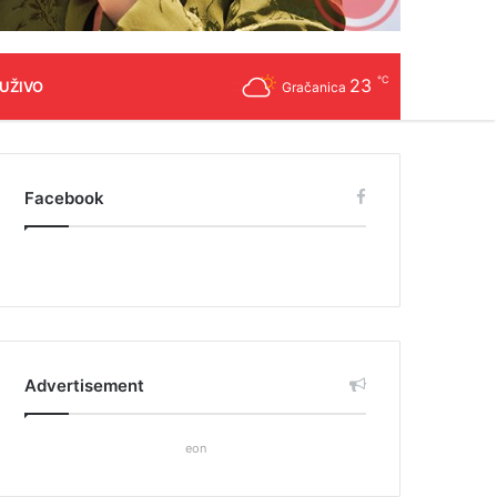
℃
23
 UŽIVO
Gračanica
Facebook
Advertisement
eon