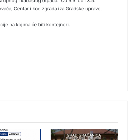
krupnog i kabastog otpada. Od 9.5. do 13.5.
tkovača, Centar i kod zgrada iza Gradske uprave.
cije na kojima će biti kontejneri.