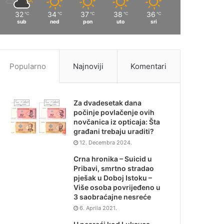
32
34
37
38
36
℃
℃
℃
℃
℃
sub
ned
pon
uto
sri
Popularno
Najnoviji
Komentari
Za dvadesetak dana
počinje povlačenje ovih
novčanica iz opticaja: Šta
građani trebaju uraditi?
12. Decembra 2024.
Crna hronika – Suicid u
Pribavi, smrtno stradao
pješak u Doboj Istoku –
Više osoba povrijeđeno u
3 saobraćajne nesreće
6. Aprila 2021.