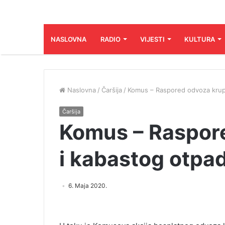
NASLOVNA
RADIO
VIJESTI
KULTURA
Naslovna
/
Čaršija
/
Komus – Raspored odvoza krup
Čaršija
Komus – Raspor
i kabastog otpa
6. Maja 2020.