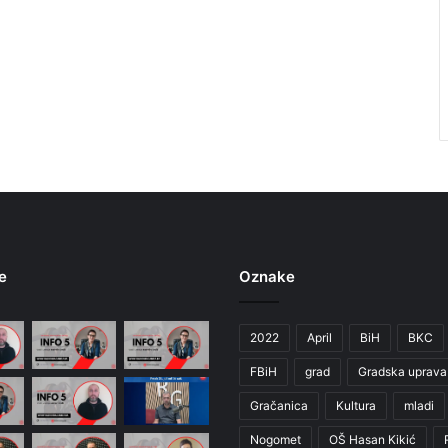
e
Oznake
2022
April
BiH
BKC
FBiH
grad
Gradska uprava
Gračanica
Kultura
mladi
Nogomet
OŠ Hasan Kikić