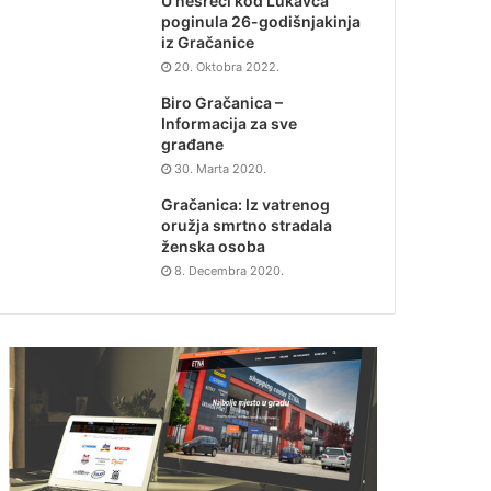
U nesreći kod Lukavca
poginula 26-godišnjakinja
iz Gračanice
20. Oktobra 2022.
Biro Gračanica –
Informacija za sve
građane
30. Marta 2020.
Gračanica: Iz vatrenog
oružja smrtno stradala
ženska osoba
8. Decembra 2020.