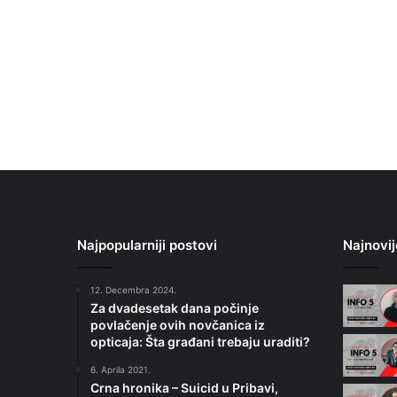
Najpopularniji postovi
Najnovij
12. Decembra 2024.
Za dvadesetak dana počinje
povlačenje ovih novčanica iz
opticaja: Šta građani trebaju uraditi?
6. Aprila 2021.
Crna hronika – Suicid u Pribavi,