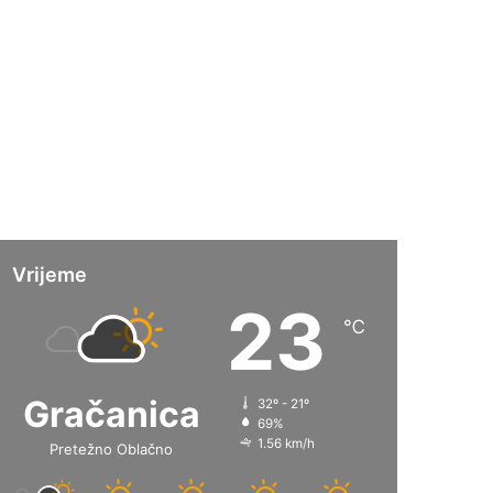
Vrijeme
23
℃
Gračanica
32º - 21º
69%
1.56 km/h
Pretežno Oblačno