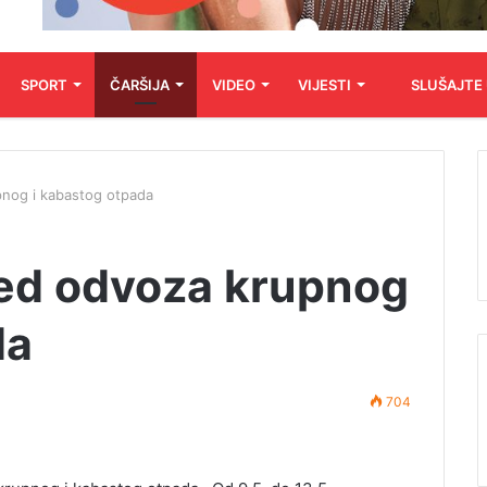
SPORT
ČARŠIJA
VIDEO
VIJESTI
SLUŠAJTE
nog i kabastog otpada
ed odvoza krupnog
da
704