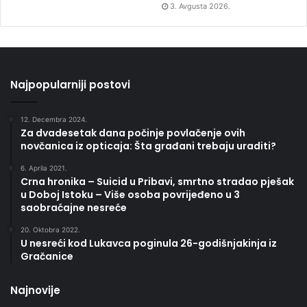
3. Avgusta 2026.
Najpopularniji postovi
12. Decembra 2024.
Za dvadesetak dana počinje povlačenje ovih
novčanica iz opticaja: Šta građani trebaju uraditi?
6. Aprila 2021.
Crna hronika – Suicid u Pribavi, smrtno stradao pješak
u Doboj Istoku – Više osoba povrijeđeno u 3
saobraćajne nesreće
20. Oktobra 2022.
U nesreći kod Lukavca poginula 26-godišnjakinja iz
Gračanice
Najnovije