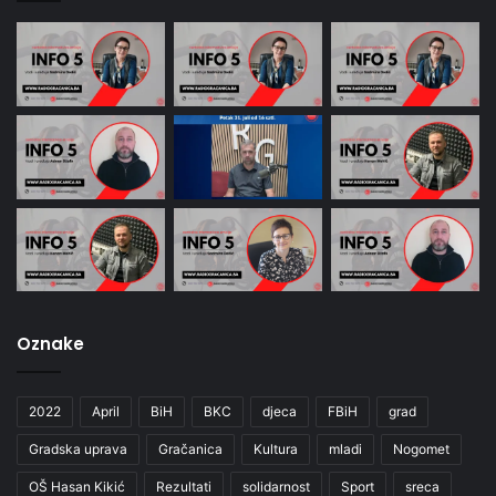
Oznake
2022
April
BiH
BKC
djeca
FBiH
grad
Gradska uprava
Gračanica
Kultura
mladi
Nogomet
OŠ Hasan Kikić
Rezultati
solidarnost
Sport
sreca