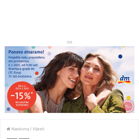
DM
Naslovna
/
Vijesti