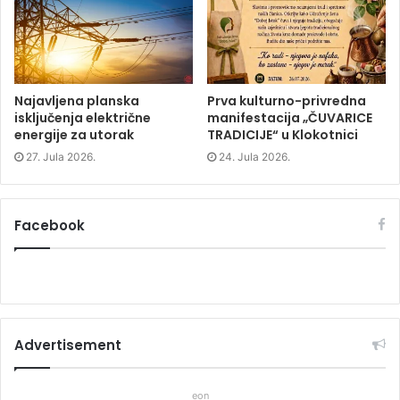
d
o
d
o
w
o
w
)
w
)
)
Najavljena planska
Prva kulturno-privredna
isključenja električne
manifestacija „ČUVARICE
energije za utorak
TRADICIJE“ u Klokotnici
27. Jula 2026.
24. Jula 2026.
Facebook
Advertisement
eon