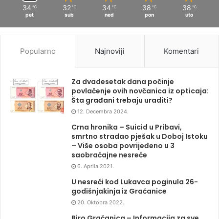
34
32
34
38
38
℃
℃
℃
℃
℃
pet
sub
ned
pon
uto
Popularno
Najnoviji
Komentari
Za dvadesetak dana počinje
povlačenje ovih novčanica iz opticaja:
Šta građani trebaju uraditi?
12. Decembra 2024.
Crna hronika – Suicid u Pribavi,
smrtno stradao pješak u Doboj Istoku
– Više osoba povrijeđeno u 3
saobraćajne nesreće
6. Aprila 2021.
U nesreći kod Lukavca poginula 26-
godišnjakinja iz Gračanice
20. Oktobra 2022.
Biro Gračanica – Informacija za sve