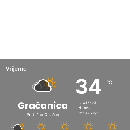
Vrijeme
34
℃
Gračanica
34º - 24º
30%
1.42 km/h
Pretežno Oblačno