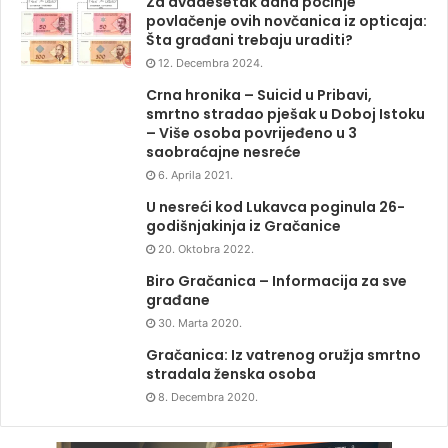
Za dvadesetak dana počinje
povlačenje ovih novčanica iz opticaja:
Šta građani trebaju uraditi?
12. Decembra 2024.
Crna hronika – Suicid u Pribavi,
smrtno stradao pješak u Doboj Istoku
– Više osoba povrijeđeno u 3
saobraćajne nesreće
6. Aprila 2021.
U nesreći kod Lukavca poginula 26-
godišnjakinja iz Gračanice
20. Oktobra 2022.
Biro Gračanica – Informacija za sve
građane
30. Marta 2020.
Gračanica: Iz vatrenog oružja smrtno
stradala ženska osoba
8. Decembra 2020.