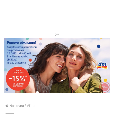
DM
Naslovna
/
Vijesti