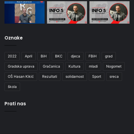
Oznake
2022
April
BiH
BKC
djeca
FBiH
grad
Gradska uprava
Gračanica
Kultura
mladi
Nogomet
OŠ Hasan Kikić
Rezultati
solidarnost
Sport
sreca
škola
Prati nas