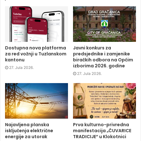
o
o
o
(
n
n
n
O
F
T
L
p
a
w
i
e
c
i
n
n
e
t
k
s
b
t
e
i
o
e
d
n
o
r
I
n
k
(
n
e
(
O
(
w
O
p
O
w
p
e
p
i
Dostupna nova platforma
Javni konkurs za
e
n
e
n
za red vožnji u Tuzlanskom
predsjednike i zamjenike
n
s
n
d
s
i
s
o
kantonu
biračkih odbora na Općim
i
n
i
w
izborima 2026. godine
n
n
n
)
27. Jula 2026.
n
e
n
e
w
e
27. Jula 2026.
w
w
w
w
i
w
i
n
i
n
d
n
d
o
d
o
w
o
w
)
w
)
)
Najavljena planska
Prva kulturno-privredna
isključenja električne
manifestacija „ČUVARICE
energije za utorak
TRADICIJE“ u Klokotnici