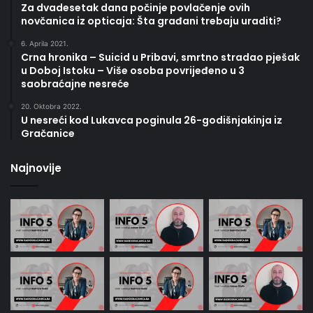
Za dvadesetak dana počinje povlačenje ovih
novčanica iz opticaja: Šta građani trebaju uraditi?
6. Aprila 2021.
Crna hronika – Suicid u Pribavi, smrtno stradao pješak
u Doboj Istoku – Više osoba povrijeđeno u 3
saobraćajne nesreće
20. Oktobra 2022.
U nesreći kod Lukavca poginula 26-godišnjakinja iz
Gračanice
Najnovije