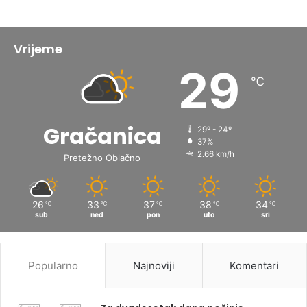
Vrijeme
29
℃
Gračanica
29º - 24º
37%
2.66 km/h
Pretežno Oblačno
26
33
37
38
34
℃
℃
℃
℃
℃
sub
ned
pon
uto
sri
Popularno
Najnoviji
Komentari