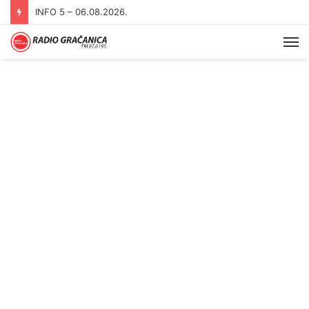
INFO 5 – 05.08.2026
Me