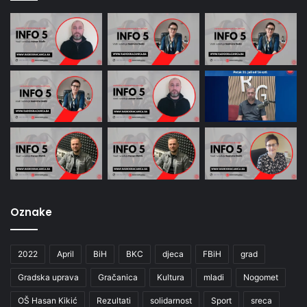
Oznake
2022
April
BiH
BKC
djeca
FBiH
grad
Gradska uprava
Gračanica
Kultura
mladi
Nogomet
OŠ Hasan Kikić
Rezultati
solidarnost
Sport
sreca