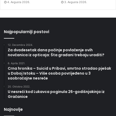
4. Avgusta 2026.
3. Avgusta 2026.
Najpopularniji postovi
12. Decembra 2024.
Za dvadesetak dana počinje povlačenje ovih
novčanica iz opticaja: Šta građani trebaju uraditi?
6. Aprila 2021.
Crna hronika – Suicid u Pribavi, smrtno stradao pješak
u Doboj Istoku – Više osoba povrijeđeno u 3
saobraćajne nesreće
20. Oktobra 2022.
U nesreći kod Lukavca poginula 26-godišnjakinja iz
Gračanice
Najnovije