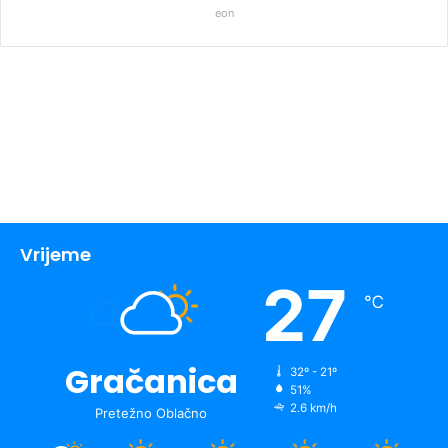
eon
Vrijeme
27
℃
Gračanica
32º - 21º
51%
2.6 km/h
Pretežno Oblačno