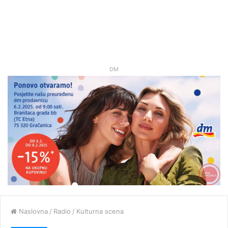
DM
Naslovna
/
Radio
/
Kulturna scena