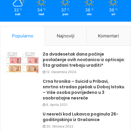
32
34
37
38
36
℃
℃
℃
℃
℃
sub
ned
pon
uto
sri
Popularno
Najnoviji
Komentari
Za dvadesetak dana počinje
povlačenje ovih novčanica iz opticaja:
Šta građani trebaju uraditi?
12. Decembra 2024.
Crna hronika – Suicid u Pribavi,
smrtno stradao pješak u Doboj Istoku
– Više osoba povrijeđeno u 3
saobraćajne nesreće
6. Aprila 2021.
U nesreći kod Lukavca poginula 26-
godišnjakinja iz Gračanice
20. Oktobra 2022.