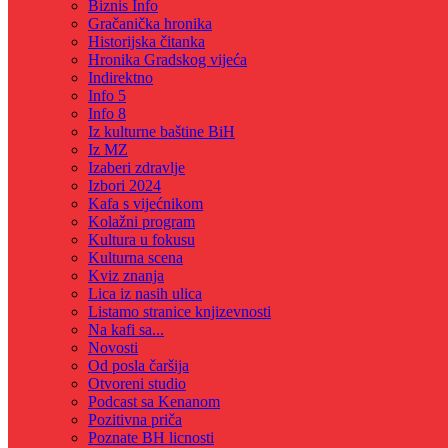
Biznis Info
Gračanička hronika
Historijska čitanka
Hronika Gradskog vijeća
Indirektno
Info 5
Info 8
Iz kulturne baštine BiH
Iz MZ
Izaberi zdravlje
Izbori 2024
Kafa s vijećnikom
Kolažni program
Kultura u fokusu
Kulturna scena
Kviz znanja
Lica iz nasih ulica
Listamo stranice knjizevnosti
Na kafi sa...
Novosti
Od posla čaršija
Otvoreni studio
Podcast sa Kenanom
Pozitivna priča
Poznate BH licnosti