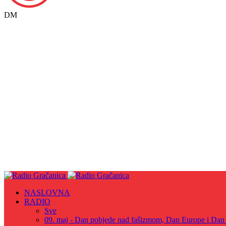
DM
NASLOVNA
RADIO
Sve
09. maj - Dan pobjede nad fašizmom, Dan Europe i Dan Z