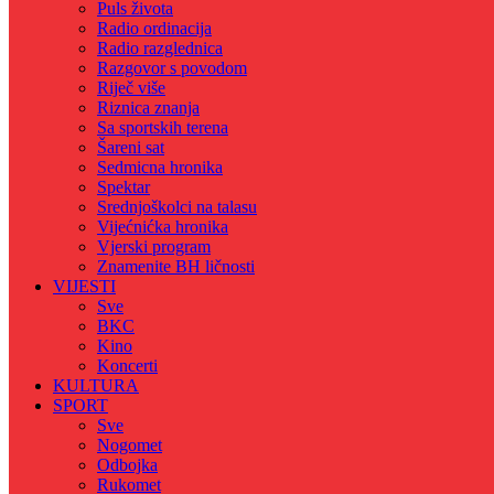
Puls života
Radio ordinacija
Radio razglednica
Razgovor s povodom
Riječ više
Riznica znanja
Sa sportskih terena
Šareni sat
Sedmicna hronika
Spektar
Srednjoškolci na talasu
Vijećnićka hronika
Vjerski program
Znamenite BH ličnosti
VIJESTI
Sve
BKC
Kino
Koncerti
KULTURA
SPORT
Sve
Nogomet
Odbojka
Rukomet