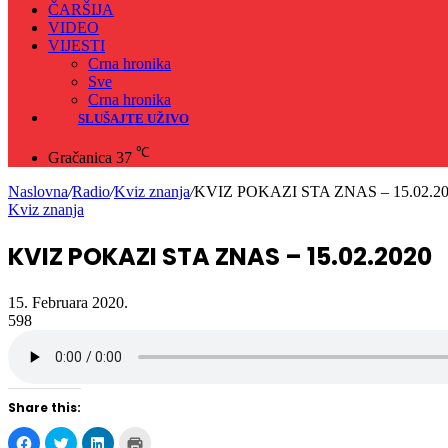
ČARŠIJA
VIDEO
VIJESTI
Crna hronika
Sve
Crna hronika
SLUŠAJTE UŽIVO
℃
Gračanica
37
Naslovna
/
Radio
/
Kviz znanja
/
KVIZ POKAZI STA ZNAS – 15.02.2
Kviz znanja
KVIZ POKAZI STA ZNAS – 15.02.2020
15. Februara 2020.
598
Share this:
Click
Click
Click
Click