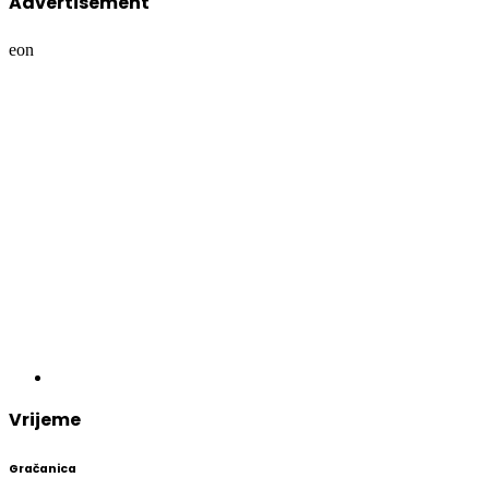
Advertisement
eon
Vrijeme
Gračanica