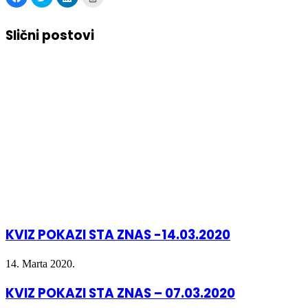
to
to
to
to
share
share
share
print
on
on
on
(Opens
Facebook
Twitter
LinkedIn
in
Slični postovi
(Opens
(Opens
(Opens
new
in
in
in
window)
new
new
new
window)
window)
window)
KVIZ POKAZI STA ZNAS -14.03.2020
14. Marta 2020.
KVIZ POKAZI STA ZNAS – 07.03.2020