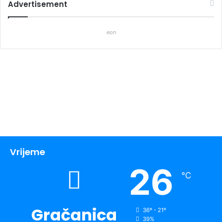
Advertisement
eon
Vrijeme
26
℃
Gračanica
36º - 21º
39%