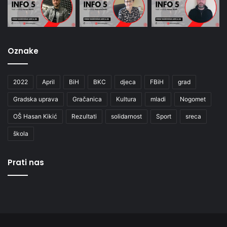
Oznake
2022
April
BiH
BKC
djeca
FBiH
grad
Gradska uprava
Gračanica
Kultura
mladi
Nogomet
OŠ Hasan Kikić
Rezultati
solidarnost
Sport
sreca
škola
Prati nas