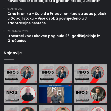
novčanica iz opticaja: Šta građani trebaju uraditi?
6. Aprila 2021.
Crna hronika – Suicid u Pribavi, smrtno stradao pješak
u Doboj Istoku – Više osoba povrijeđeno u 3
saobraćajne nesreće
20. Oktobra 2022.
U nesreći kod Lukavca poginula 26-godišnjakinja iz
Gračanice
Najnovije