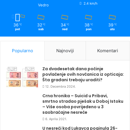
2.4 km/h
Vedro
36
32
34
38
39
℃
℃
℃
℃
℃
pet
sub
ned
pon
uto
Popularno
Najnoviji
Komentari
Za dvadesetak dana počinje
povlačenje ovih novčanica iz opticaja:
Šta građani trebaju uraditi?
12. Decembra 2024.
Crna hronika – Suicid u Pribavi,
smrtno stradao pješak u Doboj Istoku
– Više osoba povrijeđeno u 3
saobraćajne nesreće
6. Aprila 2021.
U nesreći kod Lukavca poginula 26-