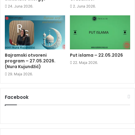
i
n
i
w
n
n
n
)
24. Juna 2026.
2. Juna 2026.
n
e
n
e
w
e
w
w
w
w
i
w
i
n
i
n
d
n
d
o
d
o
w
o
w
)
w
)
)
Bajramski otvoreni
Put islama – 22.05.2026
program – 27.05.2026.
22. Maja 2026.
(Nura Kujundžić)
29. Maja 2026.
Facebook