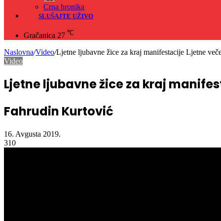
Crna hronika
SLUŠAJTE UŽIVO
℃
Gračanica
27
Naslovna
/
Video
/
Ljetne ljubavne žice za kraj manifestacije Ljetne ve
Video
Ljetne ljubavne žice za kraj manife
Fahrudin Kurtović
16. Avgusta 2019.
310