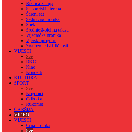
Riznica znanja
Sa sportskih terena
Šareni sat
Sedmicna hronika
Spektar
Srednjoškolci na talasu
Vijećnićka hronika
Vjerski program
Znamenite BH ličnosti
VIJESTI
Sve
BKC
Kino
Koncerti
KULTURA
SPORT
Sve
Nogomet
Odbojka
Rukomet
ČARŠIJA
VIDEO
VIJESTI
Crna hronika
Sve