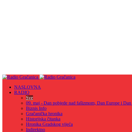
NASLOVNA
RADIO
Sve
09. maj - Dan pobjede nad fašizmom, Dan Europe i Dan Z
Biznis Info
Gračanička hronika
Historijska čitanka
Hronika Gradskog vijeća
Indirektno