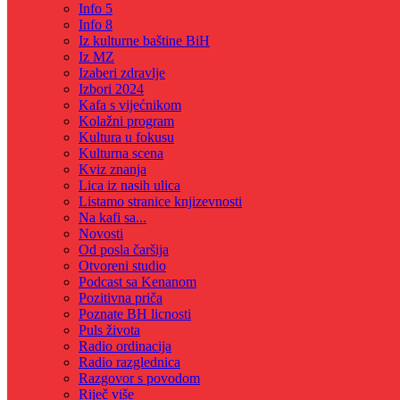
Info 5
Info 8
Iz kulturne baštine BiH
Iz MZ
Izaberi zdravlje
Izbori 2024
Kafa s vijećnikom
Kolažni program
Kultura u fokusu
Kulturna scena
Kviz znanja
Lica iz nasih ulica
Listamo stranice knjizevnosti
Na kafi sa...
Novosti
Od posla čaršija
Otvoreni studio
Podcast sa Kenanom
Pozitivna priča
Poznate BH licnosti
Puls života
Radio ordinacija
Radio razglednica
Razgovor s povodom
Riječ više