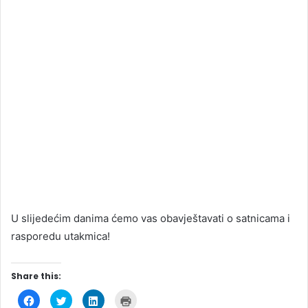
U slijedećim danima ćemo vas obavještavati o satnicama i
rasporedu utakmica!
Share this:
C
C
C
C
l
l
l
l