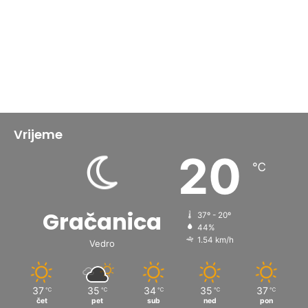
Vrijeme
20
℃
Gračanica
37º - 20º
44%
1.54 km/h
Vedro
37
35
34
35
37
℃
℃
℃
℃
℃
čet
pet
sub
ned
pon