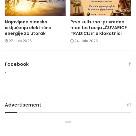
)
)
Najavljena planska
Prva kulturno-privredna
isključenja električne
manifestacija „ČUVARICE
energije za utorak
TRADICIJE“ u Klokotnici
27. Jula 2026.
24. Jula 2026.
Facebook
Advertisement
eon