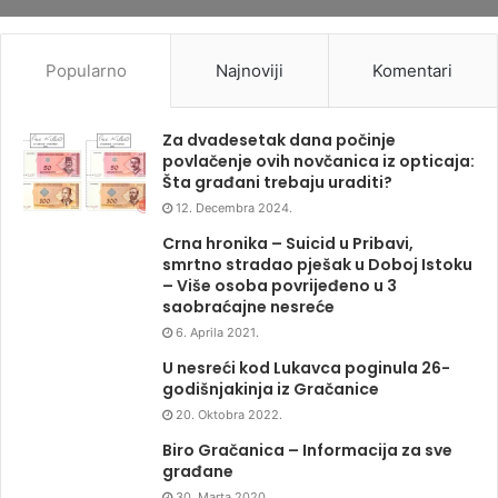
Popularno
Najnoviji
Komentari
Za dvadesetak dana počinje
povlačenje ovih novčanica iz opticaja:
Šta građani trebaju uraditi?
12. Decembra 2024.
Crna hronika – Suicid u Pribavi,
smrtno stradao pješak u Doboj Istoku
– Više osoba povrijeđeno u 3
saobraćajne nesreće
6. Aprila 2021.
U nesreći kod Lukavca poginula 26-
godišnjakinja iz Gračanice
20. Oktobra 2022.
Biro Gračanica – Informacija za sve
građane
30. Marta 2020.