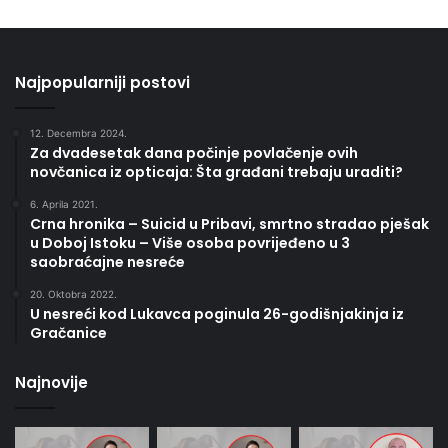
Najpopularniji postovi
12. Decembra 2024.
Za dvadesetak dana počinje povlačenje ovih
novčanica iz opticaja: Šta građani trebaju uraditi?
6. Aprila 2021.
Crna hronika – Suicid u Pribavi, smrtno stradao pješak
u Doboj Istoku – Više osoba povrijeđeno u 3
saobraćajne nesreće
20. Oktobra 2022.
U nesreći kod Lukavca poginula 26-godišnjakinja iz
Gračanice
Najnovije