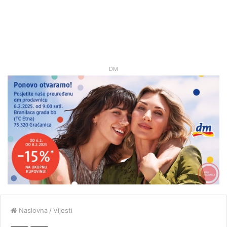
DM
Naslovna
/
Vijesti