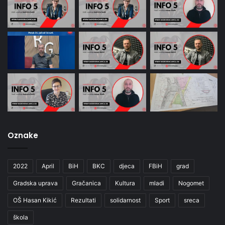
Oznake
2022
April
BiH
BKC
djeca
FBiH
grad
Gradska uprava
Gračanica
Kultura
mladi
Nogomet
OŠ Hasan Kikić
Rezultati
solidarnost
Sport
sreca
škola