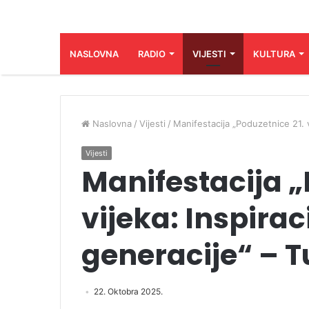
NASLOVNA
RADIO
VIJESTI
KULTURA
Naslovna
/
Vijesti
/
Manifestacija „Poduzetnice 21. v
Vijesti
Manifestacija „
vijeka: Inspirac
generacije“ – T
22. Oktobra 2025.