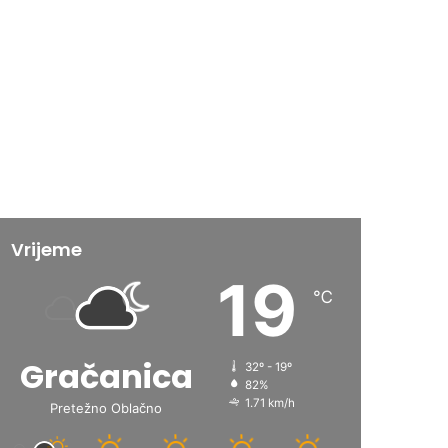
Vrijeme
19
℃
Gračanica
32º - 19º
82%
1.71 km/h
Pretežno Oblačno