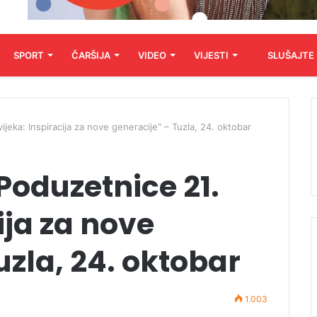
SPORT
ČARŠIJA
VIDEO
VIJESTI
SLUŠAJTE
ijeka: Inspiracija za nove generacije“ – Tuzla, 24. oktobar
Poduzetnice 21.
ija za nove
uzla, 24. oktobar
1.003