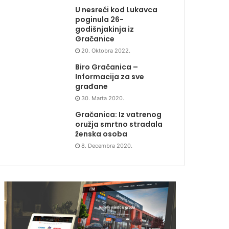
U nesreći kod Lukavca
poginula 26-
godišnjakinja iz
Gračanice
20. Oktobra 2022.
Biro Gračanica –
Informacija za sve
građane
30. Marta 2020.
Gračanica: Iz vatrenog
oružja smrtno stradala
ženska osoba
8. Decembra 2020.