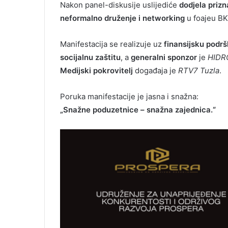
Nakon panel-diskusije uslijediće
dodjela prizn
neformalno druženje i networking
u foajeu BK
Manifestacija se realizuje uz
finansijsku podrš
socijalnu zaštitu
, a
generalni sponzor
je
HIDRO
Medijski pokrovitelj
događaja je
RTV7 Tuzla
.
Poruka manifestacije je jasna i snažna:
„Snažne poduzetnice – snažna zajednica.“