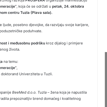
drživog razvoja
PROSPERA
organizuje manifestaciju
eneracije“
, koja će se održati u
petak, 24. oktobra
om centru Tuzla (Plava sala).
ade ljude, posebno djevojke, da razvijaju svoje karijere,
e poduzetničke poduhvate.
vnost i međusobnu podršku
kroz dijalog i primjere
enog života.
ja
na temu:
eneracije“
,
i doktorand Univerziteta u Tuzli.
mpanije
BeeMed d.o.o. Tuzla
– žena koja je napustila
zgradila prepoznatljiv brend domaćeg i kvalitetnog