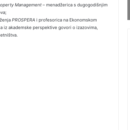
roperty Management
– menadžerica s dugogodišnjim
ova;
uženja
PROSPERA
i profesorica na Ekonomskom
koja iz akademske perspektive govori o izazovima,
etništva.