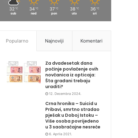
32
34
37
38
36
℃
℃
℃
℃
℃
sub
ned
pon
uto
sri
Popularno
Najnoviji
Komentari
Za dvadesetak dana
počinje povlačenje ovih
novčanica iz opticaja:
Šta građani trebaju
uraditi?
12. Decembra 2024.
Crna hronika – Suicid u
Pribavi, smrtno stradao
pješak u Doboj Istoku –
Više osoba povrijeđeno
u 3 saobraćajne nesreće
6. Aprila 2021.