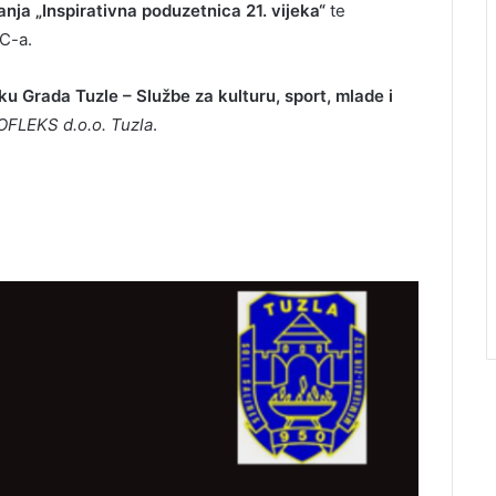
anja „Inspirativna poduzetnica 21. vijeka“
te
C-a.
ku Grada Tuzle – Službe za kulturu, sport, mlade i
FLEKS d.o.o. Tuzla
.