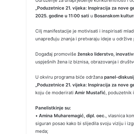
Udruženje za unaprjeđenje konkurentnosti i o
„Poduzetnice 21. vijeka: Inspiracija za nove g
2025. godine u 11:00 sati
u
Bosanskom kulturn
Cilj manifestacije je motivisati i inspirisati ml
unapređuju znanja i pretvaraju ideje u održiv
Događaj promoviše
žensko liderstvo, inovati
uspješnih žena iz biznisa, obrazovanja i društv
U okviru programa biće održana
panel-diskusi
„Poduzetnice 21. vijeka: Inspiracija za nove g
koju će moderirati
Amir Mustafić
, poduzetnik 
Panelistkinje su:
•
Amina Muharemagić, dipl. oec.
, vlasnica ko
siguran posao kako bi slijedila svoju viziju i i
meda;