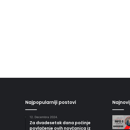
Najpopularniji postovi
Najnovi
12. Decembra 2024.
Za dvadesetak dana počinje
povlačenje ovih novčanica iz