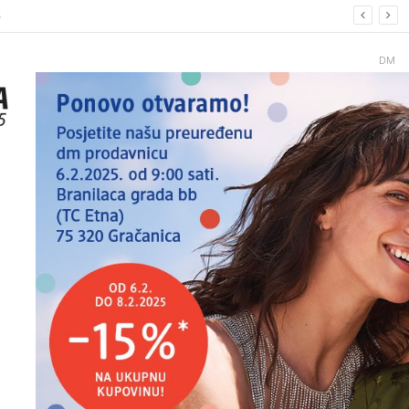
6.
DM