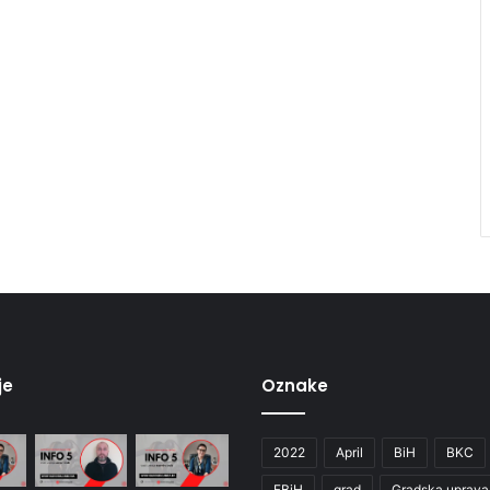
je
Oznake
2022
April
BiH
BKC
FBiH
grad
Gradska uprava