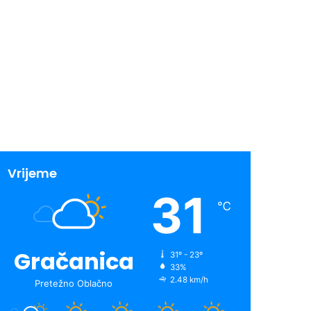
Vrijeme
31
℃
Gračanica
31º - 23º
33%
2.48 km/h
Pretežno Oblačno