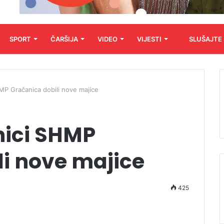
SPORT
ČARŠIJA
VIDEO
VIJESTI
SLUŠAJTE
MP Gračanica dobili nove majice
nici SHMP
li nove majice
425