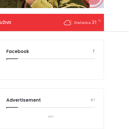
℃
31
 UŽIVO
Gračanica
Facebook
Advertisement
eon