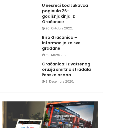
U nesreći kod Lukavca
poginula 26-
godišnjakinja iz
Gračanice
20. Oktobra 2022.
Biro Gračanica –
Informacija za sve
građane
30. Marta 2020.
Gračanica: Iz vatrenog
oružja smrtno stradala
ženska osoba
8. Decembra 2020.