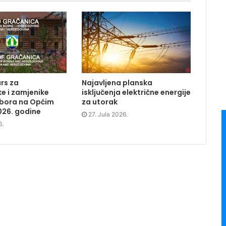
rs za
Najavljena planska
e i zamjenike
isključenja električne energije
dbora na Općim
za utorak
026. godine
27. Jula 2026.
6.