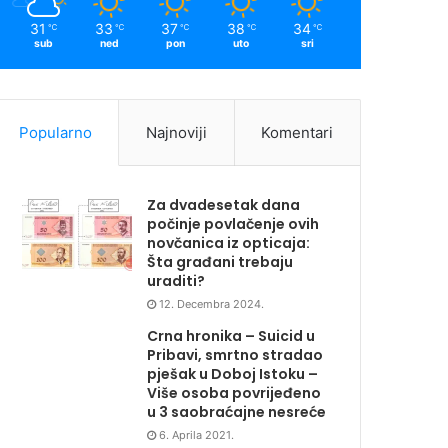
31
33
37
38
34
℃
℃
℃
℃
℃
sub
ned
pon
uto
sri
Popularno
Najnoviji
Komentari
Za dvadesetak dana
počinje povlačenje ovih
novčanica iz opticaja:
Šta građani trebaju
uraditi?
12. Decembra 2024.
Crna hronika – Suicid u
Pribavi, smrtno stradao
pješak u Doboj Istoku –
Više osoba povrijeđeno
u 3 saobraćajne nesreće
6. Aprila 2021.