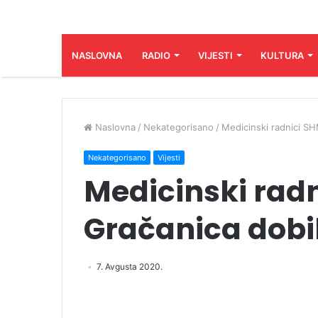
NASLOVNA
RADIO
VIJESTI
KULTURA
Naslovna
/
Nekategorisano
/
Medicinski radnici SH
Nekategorisano
Vijesti
Medicinski rad
Gračanica dobi
7. Avgusta 2020.