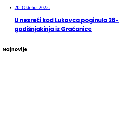
20. Oktobra 2022.
U nesreći kod Lukavca poginula 26-
godišnjakinja iz Gračanice
Najnovije