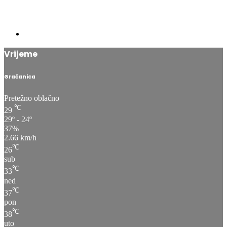
Vrijeme
Gračanica
Pretežno oblačno
℃
29
29º - 24º
37%
2.66 km/h
℃
26
sub
℃
33
ned
℃
37
pon
℃
38
uto