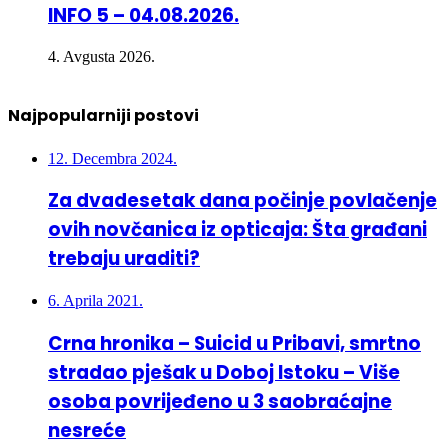
INFO 5 – 04.08.2026.
4. Avgusta 2026.
Najpopularniji postovi
12. Decembra 2024.
Za dvadesetak dana počinje povlačenje
ovih novčanica iz opticaja: Šta građani
trebaju uraditi?
6. Aprila 2021.
Crna hronika – Suicid u Pribavi, smrtno
stradao pješak u Doboj Istoku – Više
osoba povrijeđeno u 3 saobraćajne
nesreće