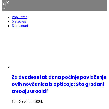
℃
34
sri
Popularno
Najnoviji
Komentari
Za dvadesetak dana počinje povlačenje
ovih novčanica iz opticaja: Šta građani
trebaju uraditi?
12. Decembra 2024.