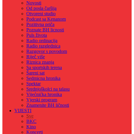
Novosti
Od posla čaršija
Otvoreni studio
Podcast sa Kenanom
Pozitivna priča
Poznate BH licnosti
Puls života
Radio ordinacija
Radio razglednica
Razgovor s povodom
Riječ više
Riznica znanja
Sa sportskih terena
Šareni sat
Sedmicna hronika
Spektar
Srednjoškolci na talasu
Vijećnićka hronika
Vjerski program
Znamenite BH ličnosti
VIJESTI
Sve
BKC
Kino
Koncerti