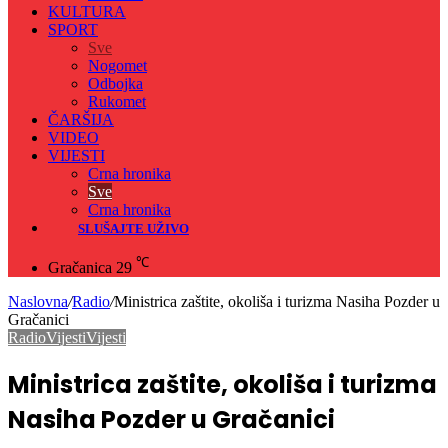
KULTURA
SPORT
Sve
Nogomet
Odbojka
Rukomet
ČARŠIJA
VIDEO
VIJESTI
Crna hronika
Sve
Crna hronika
SLUŠAJTE UŽIVO
℃
Gračanica
29
Naslovna
/
Radio
/
Ministrica zaštite, okoliša i turizma Nasiha Pozder u
Gračanici
Radio
Vijesti
Vijesti
Ministrica zaštite, okoliša i turizma
Nasiha Pozder u Gračanici