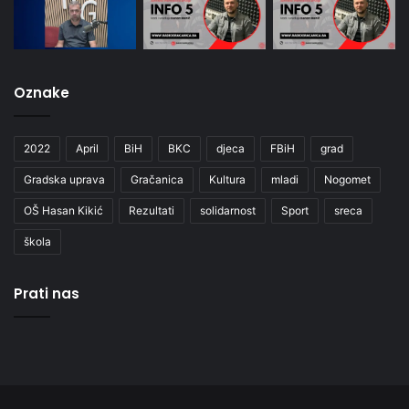
Oznake
2022
April
BiH
BKC
djeca
FBiH
grad
Gradska uprava
Gračanica
Kultura
mladi
Nogomet
OŠ Hasan Kikić
Rezultati
solidarnost
Sport
sreca
škola
Prati nas