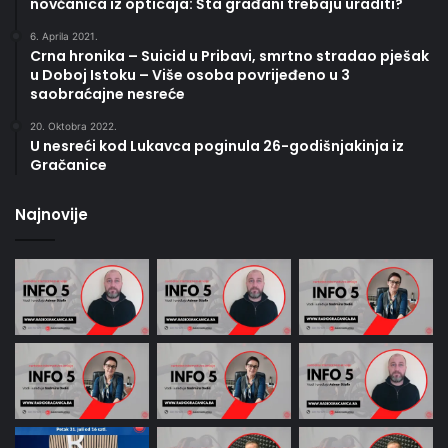
novčanica iz opticaja: Šta građani trebaju uraditi?
6. Aprila 2021.
Crna hronika – Suicid u Pribavi, smrtno stradao pješak
u Doboj Istoku – Više osoba povrijeđeno u 3
saobraćajne nesreće
20. Oktobra 2022.
U nesreći kod Lukavca poginula 26-godišnjakinja iz
Gračanice
Najnovije