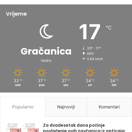
Vrijeme
17
℃
Gračanica
33º - 17º
69%
0.64 km/h
Vedro
33
37
37
34
34
℃
℃
℃
℃
℃
ned
pon
uto
sri
čet
Popularno
Najnoviji
Komentari
Za dvadesetak dana počinje
povlačenje ovih novčanica iz opticaja: