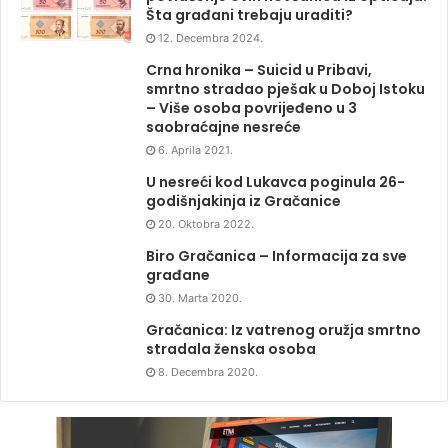
Šta građani trebaju uraditi?
12. Decembra 2024.
Crna hronika – Suicid u Pribavi,
smrtno stradao pješak u Doboj Istoku
– Više osoba povrijeđeno u 3
saobraćajne nesreće
6. Aprila 2021.
U nesreći kod Lukavca poginula 26-
godišnjakinja iz Gračanice
20. Oktobra 2022.
Biro Gračanica – Informacija za sve
građane
30. Marta 2020.
Gračanica: Iz vatrenog oružja smrtno
stradala ženska osoba
8. Decembra 2020.