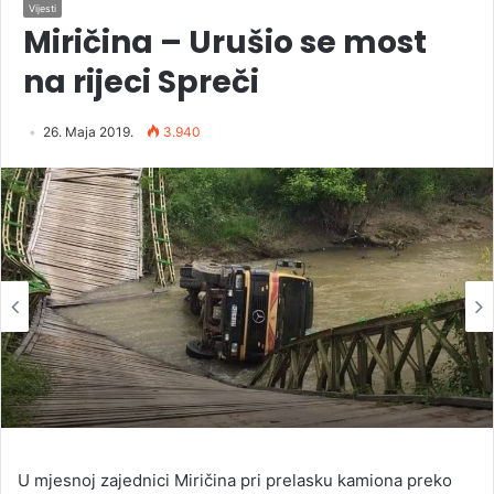
Vijesti
Miričina – Urušio se most
na rijeci Spreči
26. Maja 2019.
3.940
U mjesnoj zajednici Miričina pri prelasku kamiona preko