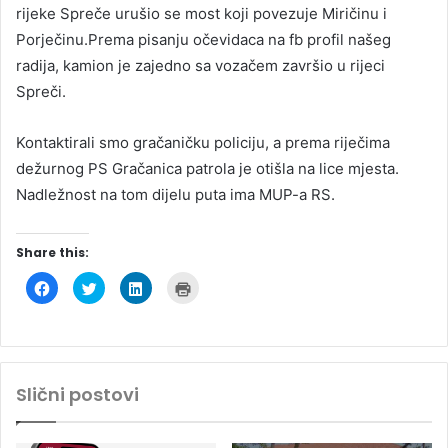
rijeke Spreče urušio se most koji povezuje Miričinu i
Porječinu.Prema pisanju očevidaca na fb profil našeg
radija, kamion je zajedno sa vozačem završio u rijeci
Spreči.
Kontaktirali smo gračaničku policiju, a prema riječima
dežurnog PS Gračanica patrola je otišla na lice mjesta.
Nadležnost na tom dijelu puta ima MUP-a RS.
Share this:
C
C
C
C
l
l
l
l
i
i
i
i
c
c
c
c
k
k
k
k
t
t
t
t
o
o
o
o
s
s
s
p
h
h
h
r
Slični postovi
a
a
a
i
r
r
r
n
e
e
e
t
o
o
o
(
n
n
n
O