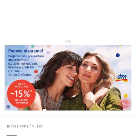
DM
Naslovna
/
Vijesti