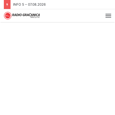
INFO 5 – 06.08.2026.
Me