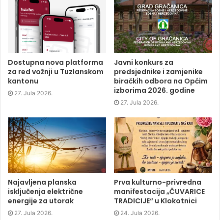
F
T
L
p
a
w
i
e
c
i
n
n
e
t
k
s
b
t
e
i
o
e
d
n
o
r
I
n
k
(
n
e
(
O
(
w
O
p
O
w
p
e
p
i
Dostupna nova platforma
Javni konkurs za
e
n
e
n
za red vožnji u Tuzlanskom
predsjednike i zamjenike
n
s
n
d
s
i
s
o
kantonu
biračkih odbora na Općim
i
n
i
w
izborima 2026. godine
n
n
n
)
27. Jula 2026.
n
e
n
e
w
e
27. Jula 2026.
w
w
w
w
i
w
i
n
i
n
d
n
d
o
d
o
w
o
w
)
w
)
)
Najavljena planska
Prva kulturno-privredna
isključenja električne
manifestacija „ČUVARICE
energije za utorak
TRADICIJE“ u Klokotnici
27. Jula 2026.
24. Jula 2026.