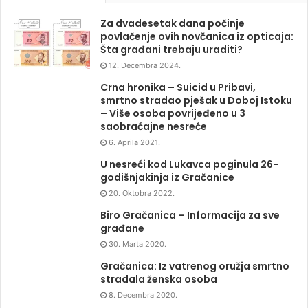
Za dvadesetak dana počinje
povlačenje ovih novčanica iz opticaja:
Šta građani trebaju uraditi?
12. Decembra 2024.
Crna hronika – Suicid u Pribavi,
smrtno stradao pješak u Doboj Istoku
– Više osoba povrijeđeno u 3
saobraćajne nesreće
6. Aprila 2021.
U nesreći kod Lukavca poginula 26-
godišnjakinja iz Gračanice
20. Oktobra 2022.
Biro Gračanica – Informacija za sve
građane
30. Marta 2020.
Gračanica: Iz vatrenog oružja smrtno
stradala ženska osoba
8. Decembra 2020.