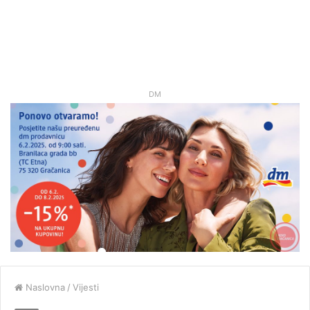
DM
Naslovna
/
Vijesti