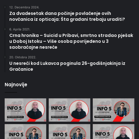
12. Decembra 2024.
Za dvadesetak dana počinje povlačenje ovih
novčanica iz opticaja: Šta građani trebaju uraditi?
6. Aprila 2021.
Crna hronika – Suicid u Pribavi, smrtno stradao pješak
u Doboj Istoku – Više osoba povrijeđeno u 3
saobraćajne nesreće
20. Oktobra 2022.
U nesreći kod Lukavca poginula 26-godišnjakinja iz
Gračanice
Najnovije