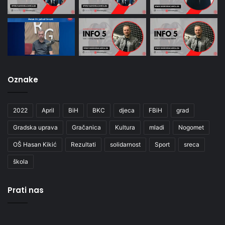
Oznake
2022
April
BiH
BKC
djeca
FBiH
grad
Gradska uprava
Gračanica
Kultura
mladi
Nogomet
OŠ Hasan Kikić
Rezultati
solidarnost
Sport
sreca
škola
Prati nas