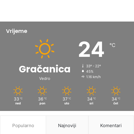
Vrijeme
24
℃
Gračanica
33º - 22º
45%
1.16 km/h
Vedro
33
36
37
34
34
℃
℃
℃
℃
℃
ned
pon
uto
sri
čet
Popularno
Najnoviji
Komentari