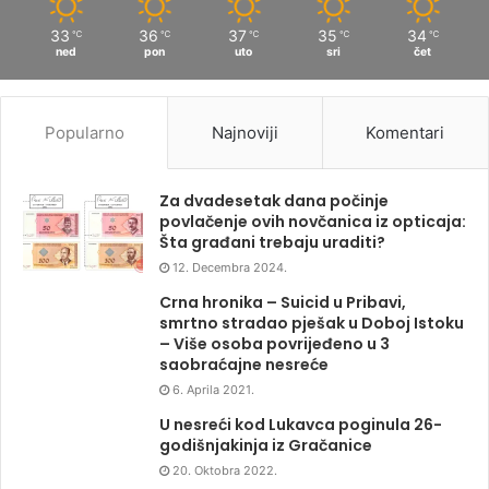
33
36
37
35
34
℃
℃
℃
℃
℃
ned
pon
uto
sri
čet
Popularno
Najnoviji
Komentari
Za dvadesetak dana počinje
povlačenje ovih novčanica iz opticaja:
Šta građani trebaju uraditi?
12. Decembra 2024.
Crna hronika – Suicid u Pribavi,
smrtno stradao pješak u Doboj Istoku
– Više osoba povrijeđeno u 3
saobraćajne nesreće
6. Aprila 2021.
U nesreći kod Lukavca poginula 26-
godišnjakinja iz Gračanice
20. Oktobra 2022.