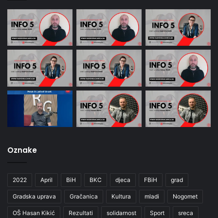
Oznake
2022
April
BiH
BKC
djeca
FBiH
grad
Gradska uprava
Gračanica
Kultura
mladi
Nogomet
OŠ Hasan Kikić
Rezultati
solidarnost
Sport
sreca