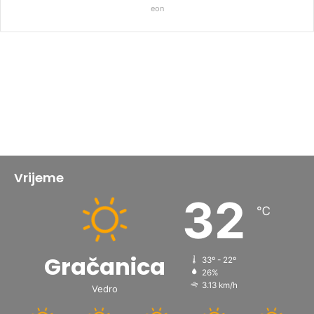
eon
Vrijeme
32
℃
Gračanica
33º - 22º
26%
3.13 km/h
Vedro