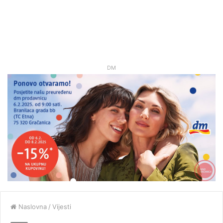
DM
Naslovna
/
Vijesti