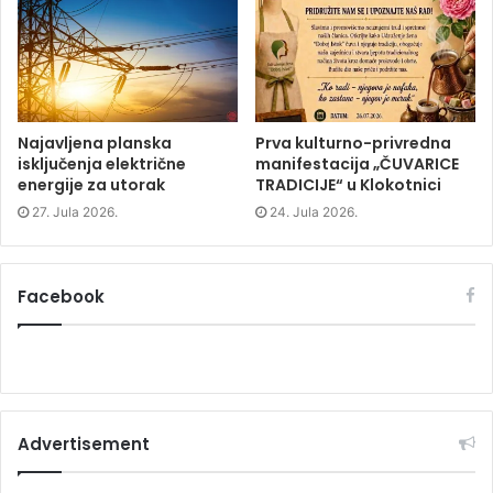
i
n
i
n
d
n
d
o
d
o
w
o
w
)
w
)
)
Najavljena planska
Prva kulturno-privredna
isključenja električne
manifestacija „ČUVARICE
energije za utorak
TRADICIJE“ u Klokotnici
27. Jula 2026.
24. Jula 2026.
Facebook
Advertisement