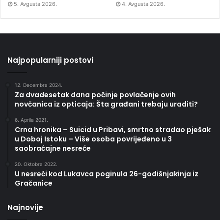
5. Avgusta 2026.
4. Avgusta 2026.
Najpopularniji postovi
12. Decembra 2024.
Za dvadesetak dana počinje povlačenje ovih
novčanica iz opticaja: Šta građani trebaju uraditi?
6. Aprila 2021.
Crna hronika – Suicid u Pribavi, smrtno stradao pješak
u Doboj Istoku – Više osoba povrijeđeno u 3
saobraćajne nesreće
20. Oktobra 2022.
U nesreći kod Lukavca poginula 26-godišnjakinja iz
Gračanice
Najnovije