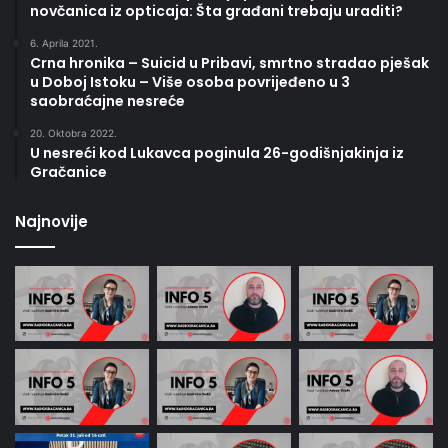
novčanica iz opticaja: Šta građani trebaju uraditi?
6. Aprila 2021.
Crna hronika – Suicid u Pribavi, smrtno stradao pješak
u Doboj Istoku – Više osoba povrijeđeno u 3
saobraćajne nesreće
20. Oktobra 2022.
U nesreći kod Lukavca poginula 26-godišnjakinja iz
Gračanice
Najnovije