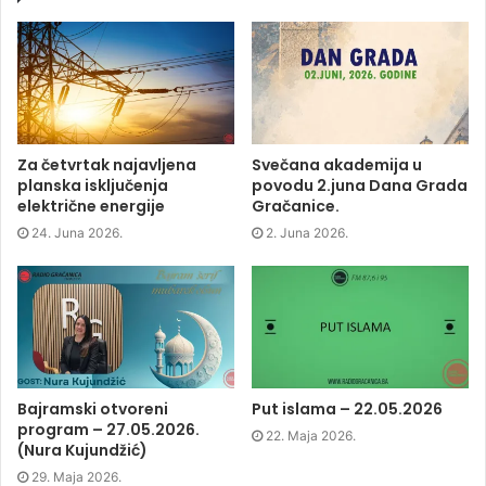
o
o
o
(
n
n
n
O
F
T
L
p
a
w
i
e
c
i
n
n
e
t
k
s
b
t
e
i
o
e
d
n
o
r
I
n
k
(
n
e
(
O
(
w
O
p
O
w
p
e
p
i
Za četvrtak najavljena
Svečana akademija u
e
n
e
n
planska isključenja
povodu 2.juna Dana Grada
n
s
n
d
s
i
s
o
električne energije
Gračanice.
i
n
i
w
n
n
n
)
24. Juna 2026.
2. Juna 2026.
n
e
n
e
w
e
w
w
w
w
i
w
i
n
i
n
d
n
d
o
d
o
w
o
w
)
w
)
)
Bajramski otvoreni
Put islama – 22.05.2026
program – 27.05.2026.
22. Maja 2026.
(Nura Kujundžić)
29. Maja 2026.