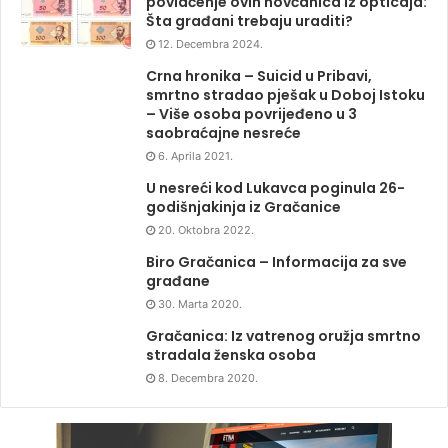
povlačenje ovih novčanica iz opticaja:
Šta građani trebaju uraditi?
12. Decembra 2024.
Crna hronika – Suicid u Pribavi,
smrtno stradao pješak u Doboj Istoku
– Više osoba povrijeđeno u 3
saobraćajne nesreće
6. Aprila 2021.
U nesreći kod Lukavca poginula 26-
godišnjakinja iz Gračanice
20. Oktobra 2022.
Biro Gračanica – Informacija za sve
građane
30. Marta 2020.
Gračanica: Iz vatrenog oružja smrtno
stradala ženska osoba
8. Decembra 2020.