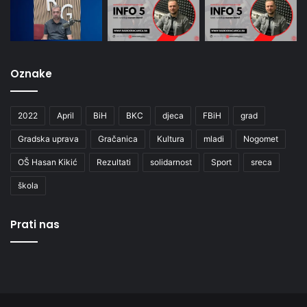
Oznake
2022
April
BiH
BKC
djeca
FBiH
grad
Gradska uprava
Gračanica
Kultura
mladi
Nogomet
OŠ Hasan Kikić
Rezultati
solidarnost
Sport
sreca
škola
Prati nas