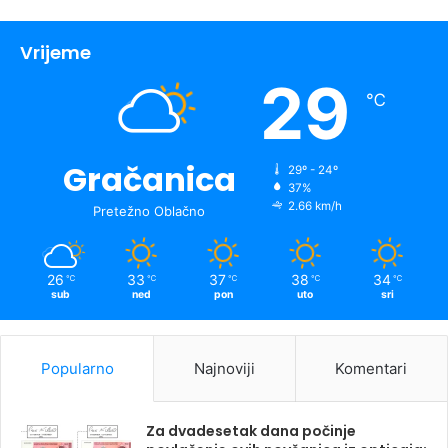
Vrijeme
29
℃
Gračanica
29º - 24º
37%
2.66 km/h
Pretežno Oblačno
26
33
37
38
34
℃
℃
℃
℃
℃
sub
ned
pon
uto
sri
Popularno
Najnoviji
Komentari
Za dvadesetak dana počinje