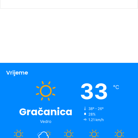
Vrijeme
33
℃
Gračanica
38º - 26º
28%
1.21 km/h
Vedro