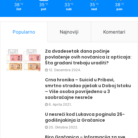
38
35
33
35
38
℃
℃
℃
℃
℃
čet
pet
sub
ned
pon
Popularno
Najnoviji
Komentari
Za dvadesetak dana počinje
povlačenje ovih novčanica iz opticaja:
Šta građani trebaju uraditi?
12. Decembra 2024.
Crna hronika – Suicid u Pribavi,
smrtno stradao pješak u Doboj Istoku
– Više osoba povrijeđeno u 3
saobraćajne nesreće
6. Aprila 2021.
U nesreći kod Lukavca poginula 26-
godišnjakinja iz Gračanice
20. Oktobra 2022.
Biro Gračanica – Informacija za sve