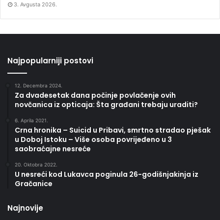
3. Avgusta 2026.
Najpopularniji postovi
12. Decembra 2024.
Za dvadesetak dana počinje povlačenje ovih
novčanica iz opticaja: Šta građani trebaju uraditi?
6. Aprila 2021.
Crna hronika – Suicid u Pribavi, smrtno stradao pješak
u Doboj Istoku – Više osoba povrijeđeno u 3
saobraćajne nesreće
20. Oktobra 2022.
U nesreći kod Lukavca poginula 26-godišnjakinja iz
Gračanice
Najnovije