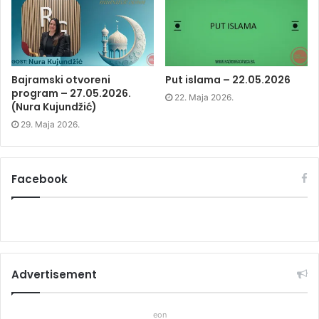
i
n
i
n
d
n
d
o
d
o
w
o
w
)
w
)
)
Bajramski otvoreni
Put islama – 22.05.2026
program – 27.05.2026.
22. Maja 2026.
(Nura Kujundžić)
29. Maja 2026.
Facebook
Advertisement
eon