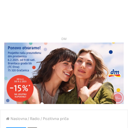
DM
Naslovna
/
Radio
/
Pozitivna priča