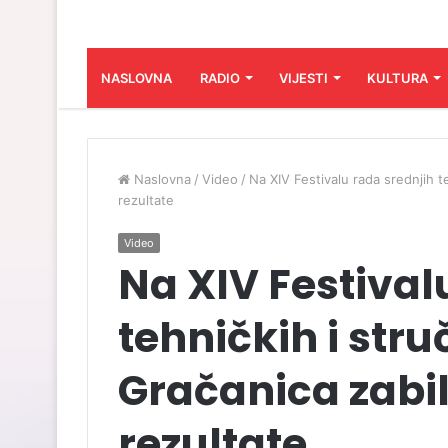
NASLOVNA
RADIO
VIJESTI
KULTURA
Naslovna
/
Video
/
Na XIV Festivalu rada srednjih t
rezultate
Video
Na XIV Festival
tehničkih i str
Gračanica zabil
rezultate