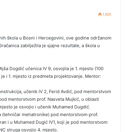
1.920
učnih škola u Bosni i Hercegovini, ove godine održanom
ačanica zabilježila je sjajne rezultate, a škola u
Ajša Dogdić učenica IV 9, osvojila je 1. mjesto (100
je i 1. mjesto iz predmeta projektovanje. Mentor:
onstrukcija, učenik IV 2, Ferid Avdić, pod mentorstvom
 pod mentorstvom prof. Nasveta Mujkić, u oblasti
mjesto je osvojio i učenik Muhamed Dugdić.
ka (tehničar mehatronike) pod mentorstvom prof.
siran i u Muhamed Dugić IV1, koji je pod mentorstvom
NC struga osvojio 4. mjesto.