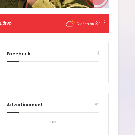
℃
34
 UŽIVO
Gračanica
Facebook
Advertisement
eon