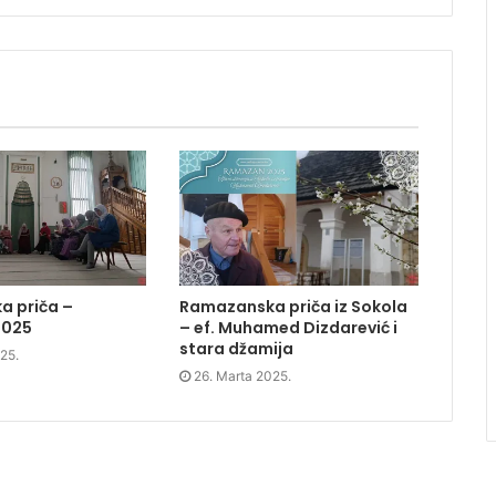
 priča –
Ramazanska priča iz Sokola
2025
– ef. Muhamed Dizdarević i
stara džamija
25.
26. Marta 2025.