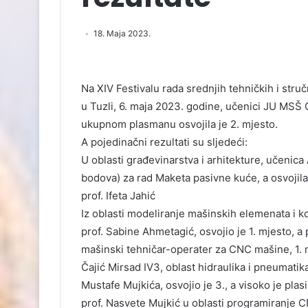
18. Maja 2023.
Na XIV Festivalu rada srednjih tehničkih i str
u Tuzli, 6. maja 2023. godine, učenici JU MSŠ Gr
ukupnom plasmanu osvojila je 2. mjesto.
A pojedinačni rezultati su sljedeći:
U oblasti građevinarstva i arhitekture, učenica 
bodova) za rad Maketa pasivne kuće, a osvojila 
prof. Ifeta Jahić
Iz oblasti modeliranje mašinskih elemenata i k
prof. Sabine Ahmetagić, osvojio je 1. mjesto, a
mašinski tehničar-operater za CNC mašine, 1. 
Čajić Mirsad IV3, oblast hidraulika i pneumati
Mustafe Mujkića, osvojio je 3., a visoko je pla
prof. Nasvete Mujkić u oblasti programiranje C