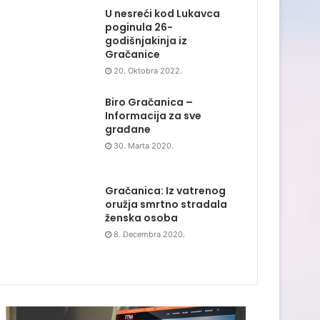
U nesreći kod Lukavca
poginula 26-
godišnjakinja iz
Gračanice
20. Oktobra 2022.
Biro Gračanica –
Informacija za sve
građane
30. Marta 2020.
Gračanica: Iz vatrenog
oružja smrtno stradala
ženska osoba
8. Decembra 2020.