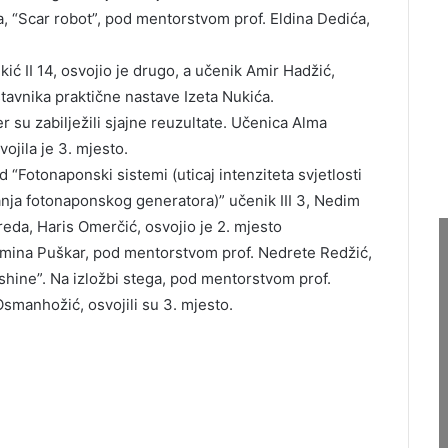
, “Scar robot”, pod mentorstvom prof. Eldina Dedića,
ić II 14, osvojio je drugo, a učenik Amir Hadžić,
tavnika praktične nastave Izeta Nukića.
r su zabilježili sjajne reuzultate. Učenica Alma
ojila je 3. mjesto.
“Fotonaponski sistemi (uticaj intenziteta svjetlosti
nja fotonaponskog generatora)” učenik III 3, Nedim
zreda, Haris Omerčić, osvojio je 2. mjesto
 Emina Puškar, pod mentorstvom prof. Nedrete Redžić,
nshine”. Na izložbi stega, pod mentorstvom prof.
Osmanhožić, osvojili su 3. mjesto.