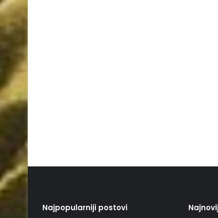
Najpopularniji postovi
Najnovi
12. Decembra 2024.
Za dvadesetak dana počinje
povlačenje ovih novčanica iz