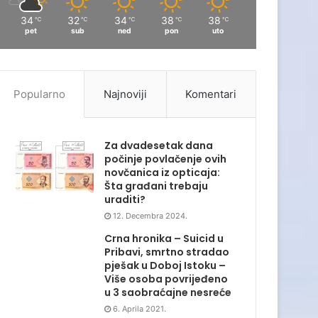
34
32
34
38
38
℃
℃
℃
℃
℃
pet
sub
ned
pon
uto
Popularno
Najnoviji
Komentari
Za dvadesetak dana
počinje povlačenje ovih
novčanica iz opticaja:
Šta građani trebaju
uraditi?
12. Decembra 2024.
Crna hronika – Suicid u
Pribavi, smrtno stradao
pješak u Doboj Istoku –
Više osoba povrijeđeno
u 3 saobraćajne nesreće
6. Aprila 2021.