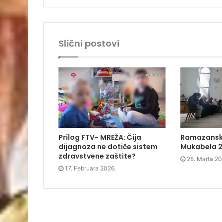
s
i
s
o
Prilog FTV- MREŽA: Čija
Ramazanska
i
n
i
w
n
n
n
)
dijagnoza ne dotiče sistem
Mukabela 
n
e
n
zdravstvene zaštite?
e
w
e
28. Marta 20
w
w
w
w
i
w
17. Februara 2026.
i
n
i
n
d
n
d
o
d
o
w
o
w
)
w
)
)