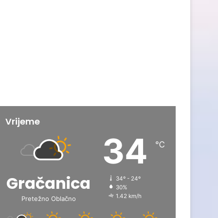
Vrijeme
34
℃
Gračanica
34º - 24º
30%
1.42 km/h
Pretežno Oblačno