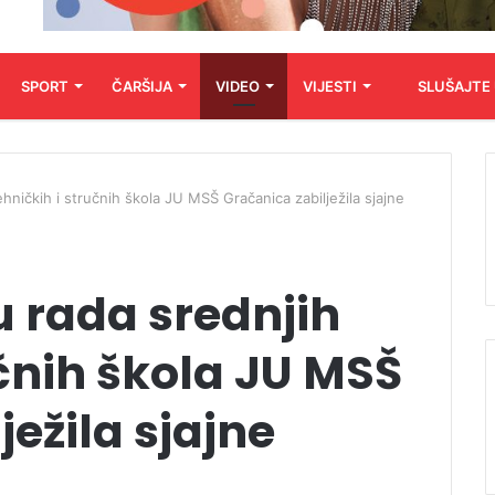
SPORT
ČARŠIJA
VIDEO
VIJESTI
SLUŠAJTE
ehničkih i stručnih škola JU MSŠ Gračanica zabilježila sjajne
u rada srednjih
učnih škola JU MSŠ
ježila sjajne