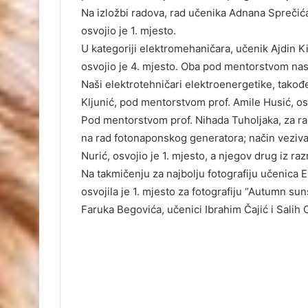
Na izložbi radova, rad učenika Adnana Sprečića
osvojio je 1. mjesto.
U kategoriji elektromehaničara, učenik Ajdin Kik
osvojio je 4. mjesto. Oba pod mentorstvom nas
Naši elektrotehničari elektroenergetike, takođe
Kljunić, pod mentorstvom prof. Amile Husić, osv
Pod mentorstvom prof. Nihada Tuholjaka, za rad 
na rad fotonaponskog generatora; način veziva
Nurić, osvojio je 1. mjesto, a njegov drug iz ra
Na takmičenju za najbolju fotografiju učenica
osvojila je 1. mjesto za fotografiju “Autumn su
Faruka Begovića, učenici Ibrahim Čajić i Salih 