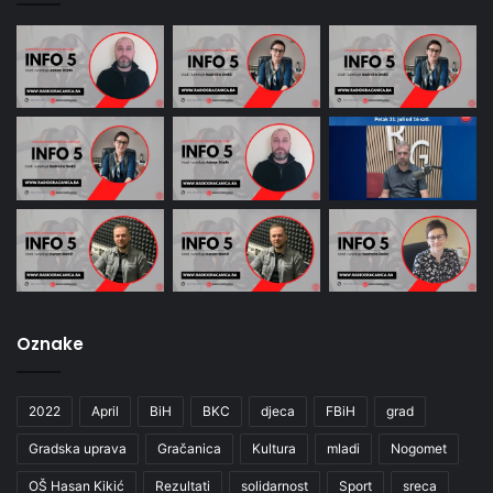
Oznake
2022
April
BiH
BKC
djeca
FBiH
grad
Gradska uprava
Gračanica
Kultura
mladi
Nogomet
OŠ Hasan Kikić
Rezultati
solidarnost
Sport
sreca