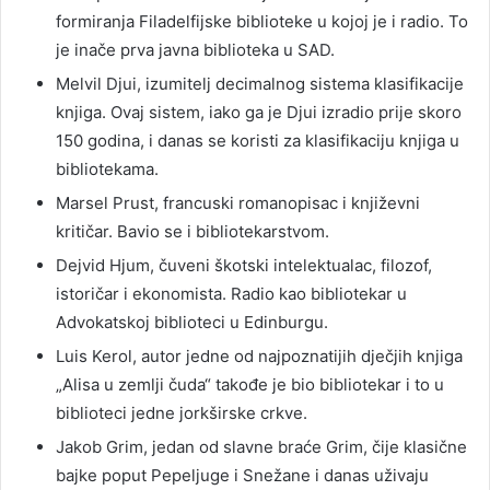
formiranja Filadelfijske biblioteke u kojoj je i radio. To
je inače prva javna biblioteka u SAD.
Melvil Djui, izumitelj decimalnog sistema klasifikacije
knjiga. Ovaj sistem, iako ga je Djui izradio prije skoro
150 godina, i danas se koristi za klasifikaciju knjiga u
bibliotekama.
Marsel Prust, francuski romanopisac i književni
kritičar. Bavio se i bibliotekarstvom.
Dejvid Hjum, čuveni škotski intelektualac, filozof,
istoričar i ekonomista. Radio kao bibliotekar u
Advokatskoj biblioteci u Edinburgu.
Luis Kerol, autor jedne od najpoznatijih dječjih knjiga
„Alisa u zemlji čuda“ takođe je bio bibliotekar i to u
biblioteci jedne jorkširske crkve.
Jakob Grim, jedan od slavne braće Grim, čije klasične
bajke poput Pepeljuge i Snežane i danas uživaju