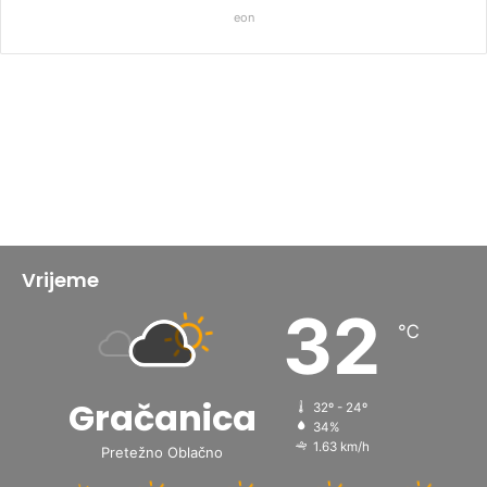
eon
Vrijeme
32
℃
Gračanica
32º - 24º
34%
1.63 km/h
Pretežno Oblačno