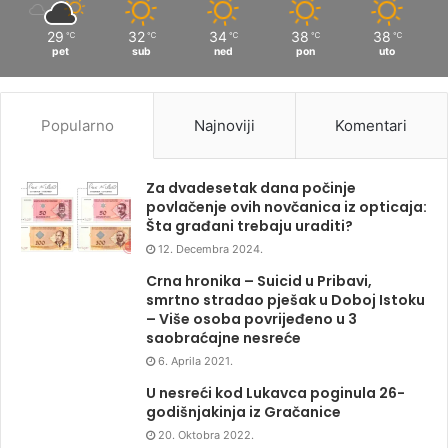
29
32
34
38
38
℃
℃
℃
℃
℃
pet
sub
ned
pon
uto
Popularno
Najnoviji
Komentari
Za dvadesetak dana počinje
povlačenje ovih novčanica iz opticaja:
Šta građani trebaju uraditi?
12. Decembra 2024.
Crna hronika – Suicid u Pribavi,
smrtno stradao pješak u Doboj Istoku
– Više osoba povrijeđeno u 3
saobraćajne nesreće
6. Aprila 2021.
U nesreći kod Lukavca poginula 26-
godišnjakinja iz Gračanice
20. Oktobra 2022.