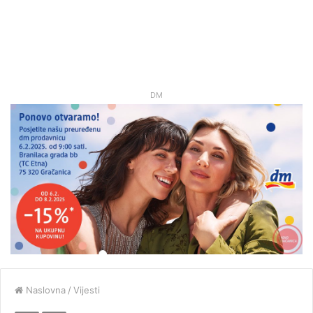
DM
Naslovna
/
Vijesti