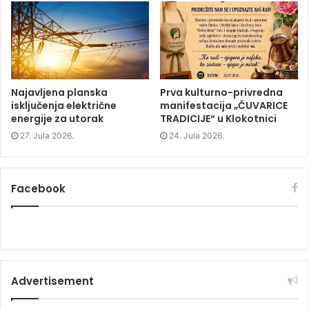
i
n
i
n
d
n
d
o
d
o
w
o
w
)
w
)
)
Najavljena planska
Prva kulturno-privredna
isključenja električne
manifestacija „ČUVARICE
energije za utorak
TRADICIJE“ u Klokotnici
27. Jula 2026.
24. Jula 2026.
Facebook
Advertisement