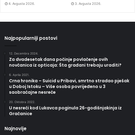
4. Avgusta 2026.
3. Avgusta 2026.
Najpopularniji postovi
12. Decembra 2024.
Za dvadesetak dana počinje povlačenje ovih
novčanica iz opticaja: Šta građani trebaju uraditi?
6. Aprila 2021.
Crna hronika – Suicid u Pribavi, smrtno stradao pješak
u Doboj Istoku – Više osoba povrijeđeno u 3
saobraćajne nesreće
20. Oktobra 2022.
U nesreći kod Lukavca poginula 26-godišnjakinja iz
Gračanice
Najnovije