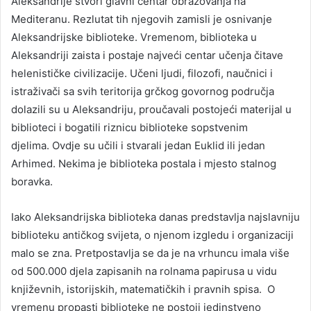
Aleksandrije stvori glavni centar obrazovanja na
Mediteranu. Rezlutat tih njegovih zamisli je osnivanje
Aleksandrijske biblioteke. Vremenom, biblioteka u
Aleksandriji zaista i postaje najveći centar učenja čitave
helenističke civilizacije. Učeni ljudi, filozofi, naučnici i
istraživači sa svih teritorija grčkog govornog područja
dolazili su u Aleksandriju, proučavali postojeći materijal u
biblioteci i bogatili riznicu biblioteke sopstvenim
djelima. Ovdje su učili i stvarali jedan Euklid ili jedan
Arhimed. Nekima je biblioteka postala i mjesto stalnog
boravka.
Iako Aleksandrijska biblioteka danas predstavlja najslavniju
biblioteku antičkog svijeta, o njenom izgledu i organizaciji
malo se zna. Pretpostavlja se da je na vrhuncu imala više
od 500.000 djela zapisanih na rolnama papirusa u vidu
književnih, istorijskih, matematičkih i pravnih spisa. O
vremenu propasti biblioteke ne postoji jedinstveno