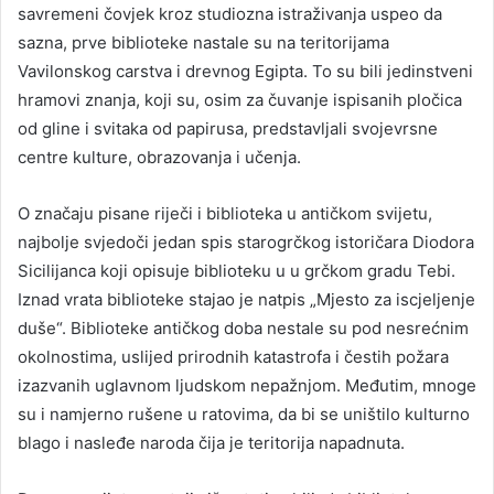
savremeni čovjek kroz studiozna istraživanja uspeo da
sazna, prve biblioteke nastale su na teritorijama
Vavilonskog carstva i drevnog Egipta. To su bili jedinstveni
hramovi znanja, koji su, osim za čuvanje ispisanih pločica
od gline i svitaka od papirusa, predstavljali svojevrsne
centre kulture, obrazovanja i učenja.
O značaju pisane riječi i biblioteka u antičkom svijetu,
najbolje svjedoči jedan spis starogrčkog istoričara Diodora
Sicilijanca koji opisuje biblioteku u u grčkom gradu Tebi.
Iznad vrata biblioteke stajao je natpis „Mjesto za iscjeljenje
duše“. Biblioteke antičkog doba nestale su pod nesrećnim
okolnostima, uslijed prirodnih katastrofa i čestih požara
izazvanih uglavnom ljudskom nepažnjom. Međutim, mnoge
su i namjerno rušene u ratovima, da bi se uništilo kulturno
blago i nasleđe naroda čija je teritorija napadnuta.