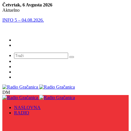
Četvrtak, 6 Avgusta 2026
Aktuelno
INFO 5 – 04.08.2026.
Meni
DM
NASLOVNA
RADIO
Sve
09. maj - Dan pobjede nad fašizmom, Dan Europe i
Dan Zlatnih ljiljana
Biznis Info
Gračanička hronika