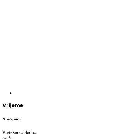
Vrijeme
Gračanica
Pretežno oblačno
℃
28
29º - 27º