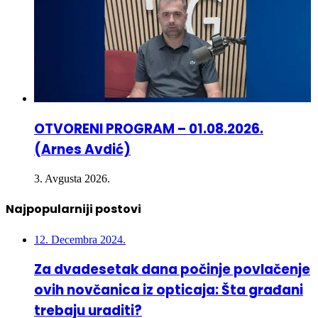
OTVORENI PROGRAM – 01.08.2026.
(Arnes Avdić)
3. Avgusta 2026.
Najpopularniji postovi
12. Decembra 2024.
Za dvadesetak dana počinje povlačenje
ovih novčanica iz opticaja: Šta građani
trebaju uraditi?
6. Aprila 2021.