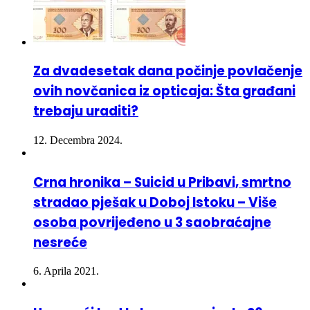
Za dvadesetak dana počinje povlačenje
ovih novčanica iz opticaja: Šta građani
trebaju uraditi?
12. Decembra 2024.
Crna hronika – Suicid u Pribavi, smrtno
stradao pješak u Doboj Istoku – Više
osoba povrijeđeno u 3 saobraćajne
nesreće
6. Aprila 2021.
U nesreći kod Lukavca poginula 26-
godišnjakinja iz Gračanice