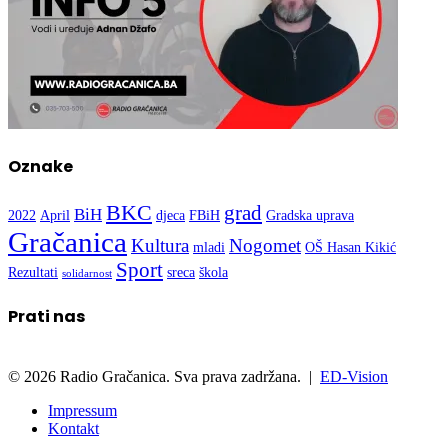
Oznake
BKC
grad
BiH
2022
April
djeca
FBiH
Gradska uprava
Gračanica
Kultura
Nogomet
mladi
OŠ Hasan Kikić
Sport
Rezultati
sreca
škola
solidarnost
Prati nas
© 2026 Radio Gračanica. Sva prava zadržana. |
ED-Vision
Impressum
Kontakt