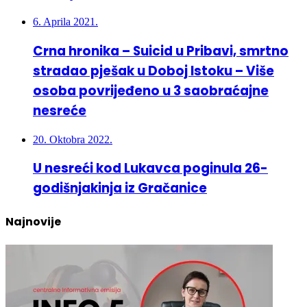
Crna hronika – Suicid u Pribavi, smrtno
stradao pješak u Doboj Istoku – Više
osoba povrijeđeno u 3 saobraćajne
nesreće
20. Oktobra 2022.
U nesreći kod Lukavca poginula 26-
godišnjakinja iz Gračanice
Najnovije