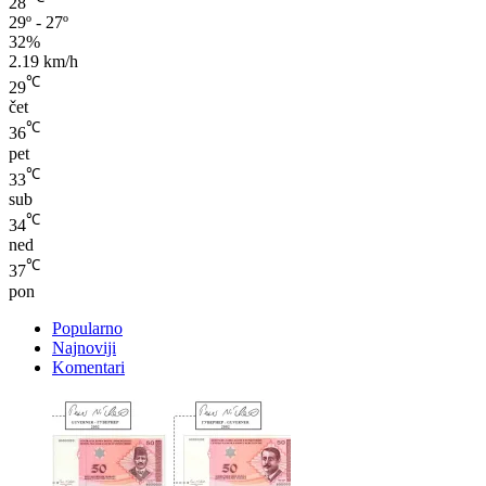
32%
2.19 km/h
℃
29
čet
℃
36
pet
℃
33
sub
℃
34
ned
℃
37
pon
Popularno
Najnoviji
Komentari