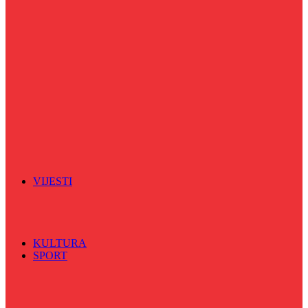
Radio razglednica
Razgovor s povodom
Riječ više
Riznica znanja
Sa sportskih terena
Šareni sat
Sedmicna hronika
Spektar
Srednjoškolci na talasu
Vijećnićka hronika
Vjerski program
Znamenite BH ličnosti
VIJESTI
Sve
BKC
Kino
Koncerti
KULTURA
SPORT
Sve
Nogomet
Odbojka
Rukomet
ČARŠIJA
VIDEO