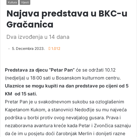
Kultura
Vijesti
Najava predstava u BKC-u
Gračanica
Dva izvođenja u 14 dana
5. Decembra 2023.
1.012
Predstava za djecu “Petar Pan”
će se održati 10.12
(nedjelja) u 18:00 sati u Bosanskom kulturnom centru.
Ulaznice se mogu kupiti na dan predstave po cijeni od 5
KM od 15 sati.
Pretar Pan je u svakodnevnom sukobu sa ozloglašenim
Kapetanom Kukom, a stanovnici Nedođije su mu najveća
podrška u borbi protiv ovog nevaljalog gusara. Prava i
nezaboravna avantura kreće kada Petar i Zvončica saznaju
da će im u posjetu doći čarobnjak Merlin i donijeti razne