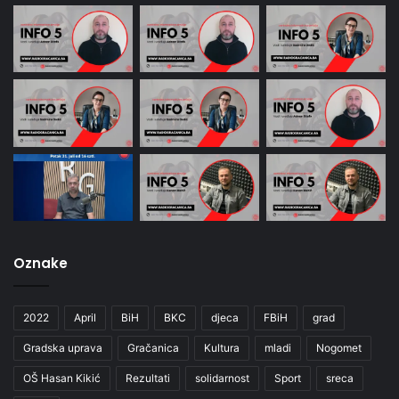
Oznake
2022
April
BiH
BKC
djeca
FBiH
grad
Gradska uprava
Gračanica
Kultura
mladi
Nogomet
OŠ Hasan Kikić
Rezultati
solidarnost
Sport
sreca