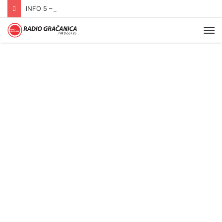
INFO 5 – 06.08.2026.
Me