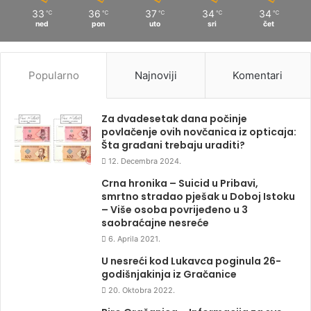
33
36
37
34
34
℃
℃
℃
℃
℃
ned
pon
uto
sri
čet
Popularno
Najnoviji
Komentari
Za dvadesetak dana počinje
povlačenje ovih novčanica iz opticaja:
Šta građani trebaju uraditi?
12. Decembra 2024.
Crna hronika – Suicid u Pribavi,
smrtno stradao pješak u Doboj Istoku
– Više osoba povrijeđeno u 3
saobraćajne nesreće
6. Aprila 2021.
U nesreći kod Lukavca poginula 26-
godišnjakinja iz Gračanice
20. Oktobra 2022.