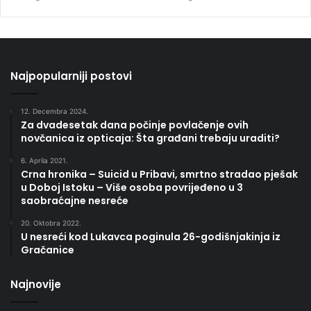
Najpopularniji postovi
12. Decembra 2024.
Za dvadesetak dana počinje povlačenje ovih
novčanica iz opticaja: Šta građani trebaju uraditi?
6. Aprila 2021.
Crna hronika – Suicid u Pribavi, smrtno stradao pješak
u Doboj Istoku – Više osoba povrijeđeno u 3
saobraćajne nesreće
20. Oktobra 2022.
U nesreći kod Lukavca poginula 26-godišnjakinja iz
Gračanice
Najnovije