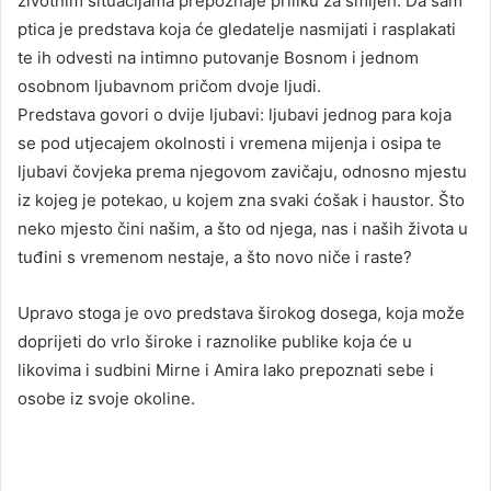
životnim situacijama prepoznaje priliku za smijeh. Da sam
ptica je predstava koja će gledatelje nasmijati i rasplakati
te ih odvesti na intimno putovanje Bosnom i jednom
osobnom ljubavnom pričom dvoje ljudi.
Predstava govori o dvije ljubavi: ljubavi jednog para koja
se pod utjecajem okolnosti i vremena mijenja i osipa te
ljubavi čovjeka prema njegovom zavičaju, odnosno mjestu
iz kojeg je potekao, u kojem zna svaki ćošak i haustor. Što
neko mjesto čini našim, a što od njega, nas i naših života u
tuđini s vremenom nestaje, a što novo niče i raste?
Upravo stoga je ovo predstava širokog dosega, koja može
doprijeti do vrlo široke i raznolike publike koja će u
likovima i sudbini Mirne i Amira lako prepoznati sebe i
osobe iz svoje okoline.