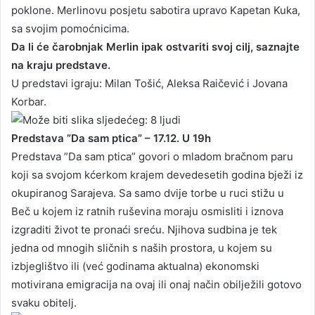
poklone. Merlinovu posjetu sabotira upravo Kapetan Kuka,
sa svojim pomoćnicima.
Da li će čarobnjak Merlin ipak ostvariti svoj cilj, saznajte
na kraju predstave.
U predstavi igraju: Milan Tošić, Aleksa Raičević i Jovana
Korbar.
Predstava ”Da sam ptica” – 17.12. U 19h
Predstava ”Da sam ptica” govori o mladom bračnom paru
koji sa svojom kćerkom krajem devedesetih godina bježi iz
okupiranog Sarajeva. Sa samo dvije torbe u ruci stižu u
Beč u kojem iz ratnih ruševina moraju osmisliti i iznova
izgraditi život te pronaći sreću. Njihova sudbina je tek
jedna od mnogih sličnih s naših prostora, u kojem su
izbjeglištvo ili (već godinama aktualna) ekonomski
motivirana emigracija na ovaj ili onaj način obilježili gotovo
svaku obitelj.