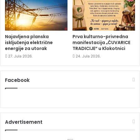
n
d
n
d
o
d
o
w
o
w
)
w
)
)
Najavljena planska
Prva kulturno-privredna
isključenja električne
manifestacija „ČUVARICE
energije za utorak
TRADICIJE“ u Klokotnici
27. Jula 2026.
24. Jula 2026.
Facebook
Advertisement
eon