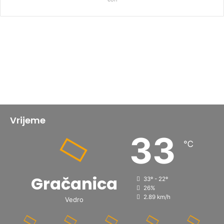
Vrijeme
33
℃
Gračanica
33º - 22º
26%
2.89 km/h
Vedro