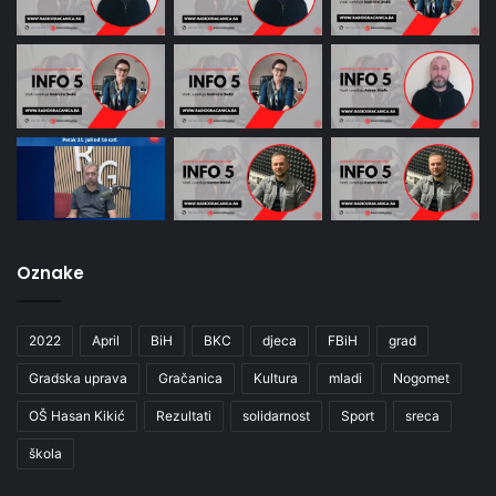
Oznake
2022
April
BiH
BKC
djeca
FBiH
grad
Gradska uprava
Gračanica
Kultura
mladi
Nogomet
OŠ Hasan Kikić
Rezultati
solidarnost
Sport
sreca
škola