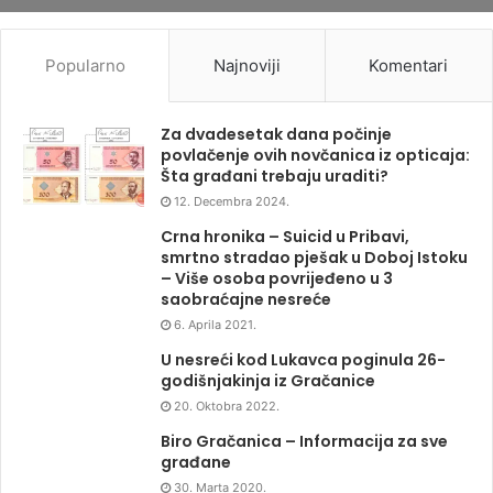
Popularno
Najnoviji
Komentari
Za dvadesetak dana počinje
povlačenje ovih novčanica iz opticaja:
Šta građani trebaju uraditi?
12. Decembra 2024.
Crna hronika – Suicid u Pribavi,
smrtno stradao pješak u Doboj Istoku
– Više osoba povrijeđeno u 3
saobraćajne nesreće
6. Aprila 2021.
U nesreći kod Lukavca poginula 26-
godišnjakinja iz Gračanice
20. Oktobra 2022.
Biro Gračanica – Informacija za sve
građane
30. Marta 2020.