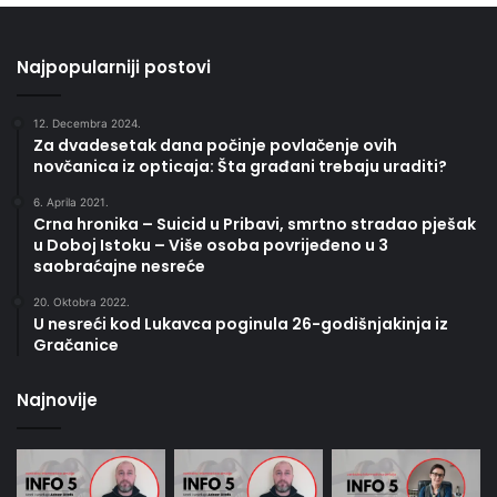
Najpopularniji postovi
12. Decembra 2024.
Za dvadesetak dana počinje povlačenje ovih
novčanica iz opticaja: Šta građani trebaju uraditi?
6. Aprila 2021.
Crna hronika – Suicid u Pribavi, smrtno stradao pješak
u Doboj Istoku – Više osoba povrijeđeno u 3
saobraćajne nesreće
20. Oktobra 2022.
U nesreći kod Lukavca poginula 26-godišnjakinja iz
Gračanice
Najnovije