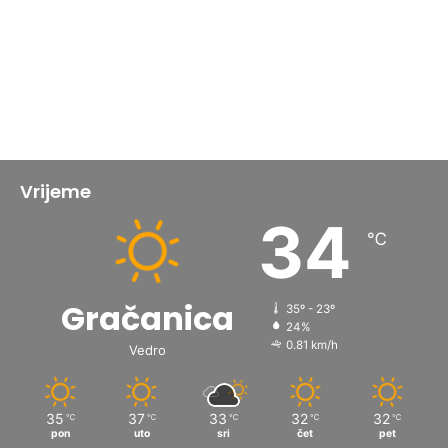
Vrijeme
34
℃
Gračanica
35º - 23º
24%
0.81 km/h
Vedro
35
37
33
32
32
℃
℃
℃
℃
℃
pon
uto
sri
čet
pet