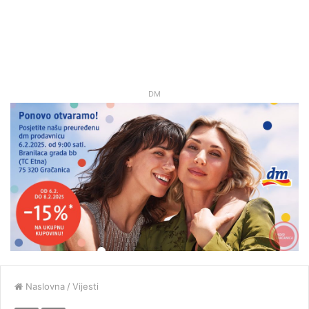
DM
Naslovna
/
Vijesti