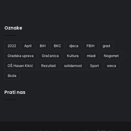
Oznake
2022
April
BiH
BKC
djeca
FBiH
grad
Gradska uprava
Gračanica
Kultura
mladi
Nogomet
OŠ Hasan Kikić
Rezultati
solidarnost
Sport
sreca
škola
Prati nas