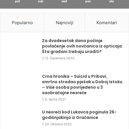
pet
sub
ned
pon
uto
Popularno
Najnoviji
Komentari
Za dvadesetak dana počinje
povlačenje ovih novčanica iz opticaja:
Šta građani trebaju uraditi?
12. Decembra 2024.
Crna hronika – Suicid u Pribavi,
smrtno stradao pješak u Doboj Istoku
– Više osoba povrijeđeno u 3
saobraćajne nesreće
6. Aprila 2021.
U nesreći kod Lukavca poginula 26-
godišnjakinja iz Gračanice
20. Oktobra 2022.