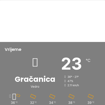
Vrijeme
23
℃
Gračanica
36º - 21º
47%
2.11 km/h
Vedro
36
32
34
38
39
℃
℃
℃
℃
℃