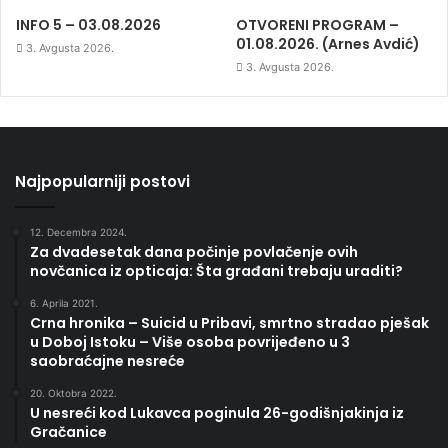
INFO 5 – 03.08.2026
OTVORENI PROGRAM –
01.08.2026. (Arnes Avdić)
3. Avgusta 2026.
3. Avgusta 2026.
Najpopularniji postovi
12. Decembra 2024.
Za dvadesetak dana počinje povlačenje ovih
novčanica iz opticaja: Šta građani trebaju uraditi?
6. Aprila 2021.
Crna hronika – Suicid u Pribavi, smrtno stradao pješak
u Doboj Istoku – Više osoba povrijeđeno u 3
saobraćajne nesreće
20. Oktobra 2022.
U nesreći kod Lukavca poginula 26-godišnjakinja iz
Gračanice