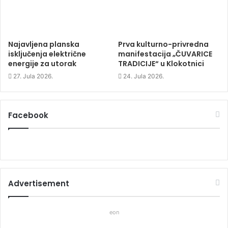
Najavljena planska
Prva kulturno-privredna
isključenja električne
manifestacija „ČUVARICE
energije za utorak
TRADICIJE“ u Klokotnici
27. Jula 2026.
24. Jula 2026.
Facebook
Advertisement
eon