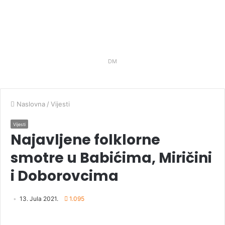
DM
Naslovna
/
Vijesti
Vijesti
Najavljene folklorne
smotre u Babićima, Miričini
i Doborovcima
13. Jula 2021.
1.095