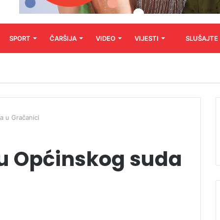
SPORT
ČARŠIJA
VIDEO
VIJESTI
SLUŠAJTE
a u Gračanici
u Općinskog suda