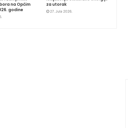
dbora na Općim
za utorak
026. godine
27. Jula 2026.
6.