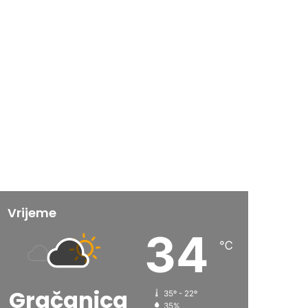
Vrijeme
34
℃
Gračanica
35º - 22º
35%