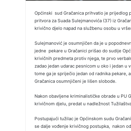
Općinski sud Gračanica prihvatio je prijedlog
pritvora za Suada Sulejmanovića (37) iz Grača
krivično djelo napad na službenu osobu u vrše
Sulejmanović je osumnjičen da je u popodnevn
jedne pekare u Gračanici prišao do sudije Općin
krivičnih predmeta protiv njega, te prvo verbaln
zadao jedan udarac pesnicom u oko i jedan u v
tome ga je spriječio jedan od radnika pekare, a
Gračanica osumnjičeni je lišen slobode.
Nakon obavljene kriminalističke obrade u PU G
krivičnom djelu, predat u nadležnost Tužilaštva 
Postupajući tužilac je Općinskom sudu Gračani
se dalje vođenje krivičnog postupka, nakon odr