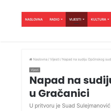
NASLOVNA
RADIO
VIJESTI
KULTURA
Naslovna
/
Vijesti
/
Napad na sudiju Općinskog sud
Vijesti
Napad na sudij
u Gračanici
U pritvoru je Suad Sulejmanović