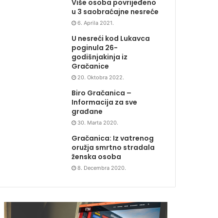
Više osoba povrijeđeno
u 3 saobraćajne nesreće
6. Aprila 2021.
U nesreći kod Lukavca
poginula 26-
godišnjakinja iz
Gračanice
20. Oktobra 2022.
Biro Gračanica –
Informacija za sve
građane
30. Marta 2020.
Gračanica: Iz vatrenog
oružja smrtno stradala
ženska osoba
8. Decembra 2020.