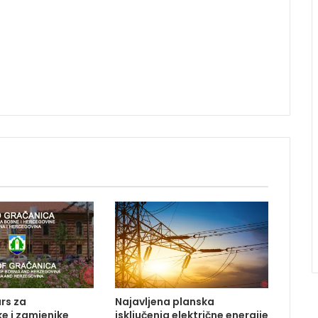
rs za
Najavljena planska
e i zamjenike
isključenja električne energije