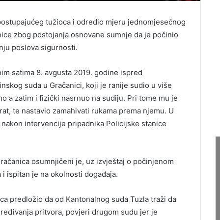
 postupajućeg tužioca i odredio mjeru jednomjesečnog
nice zbog postojanja osnovane sumnje da je počinio
nju poslova sigurnosti.
im satima 8. avgusta 2019. godine ispred
skog suda u Gračanici, koji je ranije sudio u više
o a zatim i fizički nasrnuo na sudiju. Pri tome mu je
rat, te nastavio zamahivati rukama prema njemu. U
 nakon intervencije pripadnika Policijske stanice
račanica osumnjičeni je, uz izvještaj o počinjenom
i ispitan je na okolnosti događaja.
ca predložio da od Kantonalnog suda Tuzla traži da
eđivanja pritvora, povjeri drugom sudu jer je