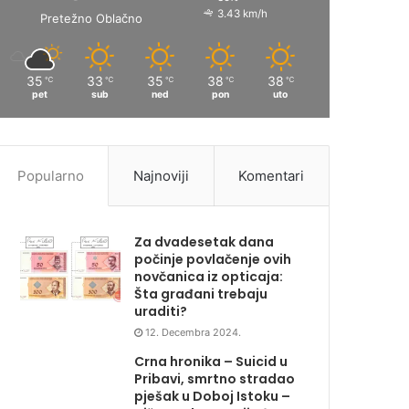
3.43 km/h
Pretežno Oblačno
35
33
35
38
38
℃
℃
℃
℃
℃
pet
sub
ned
pon
uto
Popularno
Najnoviji
Komentari
Za dvadesetak dana
počinje povlačenje ovih
novčanica iz opticaja:
Šta građani trebaju
uraditi?
12. Decembra 2024.
Crna hronika – Suicid u
Pribavi, smrtno stradao
pješak u Doboj Istoku –