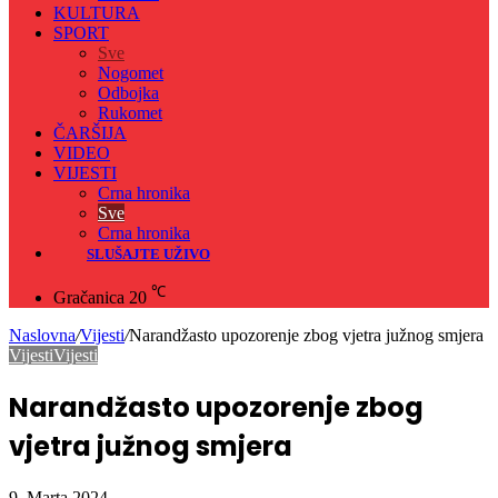
KULTURA
SPORT
Sve
Nogomet
Odbojka
Rukomet
ČARŠIJA
VIDEO
VIJESTI
Crna hronika
Sve
Crna hronika
SLUŠAJTE UŽIVO
℃
Gračanica
20
Naslovna
/
Vijesti
/
Narandžasto upozorenje zbog vjetra južnog smjera
Vijesti
Vijesti
Narandžasto upozorenje zbog
vjetra južnog smjera
9. Marta 2024.