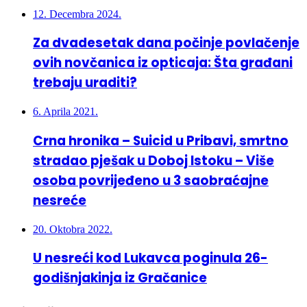
12. Decembra 2024.
Za dvadesetak dana počinje povlačenje
ovih novčanica iz opticaja: Šta građani
trebaju uraditi?
6. Aprila 2021.
Crna hronika – Suicid u Pribavi, smrtno
stradao pješak u Doboj Istoku – Više
osoba povrijeđeno u 3 saobraćajne
nesreće
20. Oktobra 2022.
U nesreći kod Lukavca poginula 26-
godišnjakinja iz Gračanice