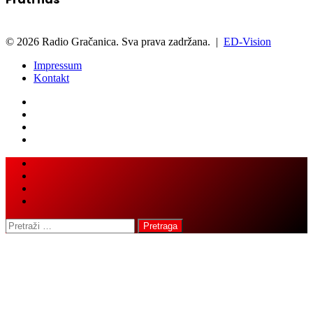
© 2026 Radio Gračanica. Sva prava zadržana. |
ED-Vision
Impressum
Kontakt
Facebook
Twitter
LinkedIn
WhatsApp
Viber
Back
Close
to
top
button
Pretraga: