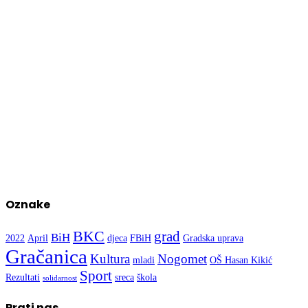
Oznake
BKC
grad
BiH
2022
April
djeca
FBiH
Gradska uprava
Gračanica
Kultura
Nogomet
mladi
OŠ Hasan Kikić
Sport
Rezultati
sreca
škola
solidarnost
Prati nas