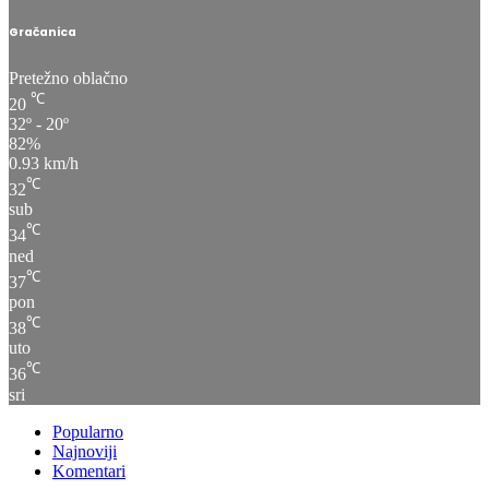
Gračanica
Pretežno oblačno
℃
20
32º - 20º
82%
0.93 km/h
℃
32
sub
℃
34
ned
℃
37
pon
℃
38
uto
℃
36
sri
Popularno
Najnoviji
Komentari