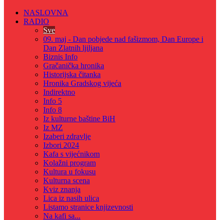
NASLOVNA
RADIO
Sve
09. maj - Dan pobjede nad fašizmom, Dan Europe i
Dan Zlatnih ljiljana
Biznis Info
Gračanička hronika
Historijska čitanka
Hronika Gradskog vijeća
Indirektno
Info 5
Info 8
Iz kulturne baštine BiH
Iz MZ
Izaberi zdravlje
Izbori 2024
Kafa s vijećnikom
Kolažni program
Kultura u fokusu
Kulturna scena
Kviz znanja
Lica iz nasih ulica
Listamo stranice knjizevnosti
Na kafi sa...