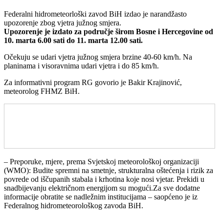
Federalni hidrometeorloški zavod BiH izdao je narandžasto
upozorenje zbog vjetra južnog smjera.
Upozorenje je izdato za područje širom Bosne i Hercegovine od
10. marta 6.00 sati do 11. marta 12.00 sati.
Očekuju se udari vjetra južnog smjera brzine 40-60 km/h. Na
planinama i visoravnima udari vjetra i do 85 km/h.
Za informativni program RG govorio je Bakir Krajinović,
meteorolog FHMZ BiH.
– Preporuke, mjere, prema Svjetskoj meteorološkoj organizaciji
(WMO): Budite spremni na smetnje, strukturalna oštećenja i rizik za
povrede od iščupanih stabala i krhotina koje nosi vjetar. Prekidi u
snadbijevanju električnom energijom su mogući.Za sve dodatne
informacije obratite se nadležnim institucijama – saopćeno je iz
Federalnog hidrometeorološkog zavoda BiH.