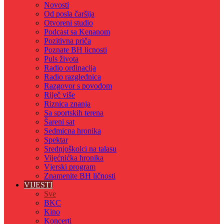
Novosti
Od posla čaršija
Otvoreni studio
Podcast sa Kenanom
Pozitivna priča
Poznate BH licnosti
Puls života
Radio ordinacija
Radio razglednica
Razgovor s povodom
Riječ više
Riznica znanja
Sa sportskih terena
Šareni sat
Sedmicna hronika
Spektar
Srednjoškolci na talasu
Vijećnićka hronika
Vjerski program
Znamenite BH ličnosti
VIJESTI
Sve
BKC
Kino
Koncerti