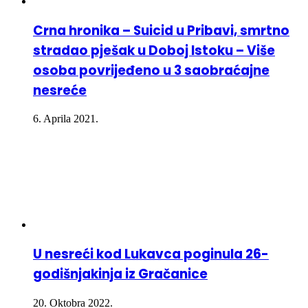
Crna hronika – Suicid u Pribavi, smrtno
stradao pješak u Doboj Istoku – Više
osoba povrijeđeno u 3 saobraćajne
nesreće
6. Aprila 2021.
U nesreći kod Lukavca poginula 26-
godišnjakinja iz Gračanice
20. Oktobra 2022.