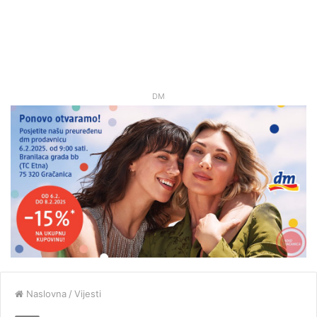
DM
Naslovna
/
Vijesti