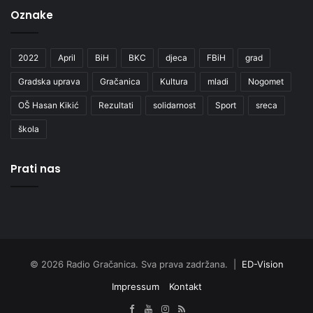
Oznake
2022
April
BiH
BKC
djeca
FBiH
grad
Gradska uprava
Gračanica
Kultura
mladi
Nogomet
OŠ Hasan Kikić
Rezultati
solidarnost
Sport
sreca
škola
Prati nas
© 2026 Radio Gračanica. Sva prava zadržana. |
ED-Vision
Impressum
Kontakt