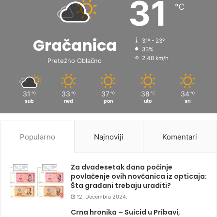
31
℃
Gračanica
31º - 23º
33%
2.48 km/h
Pretežno Oblačno
31
33
37
38
34
℃
℃
℃
℃
℃
sub
ned
pon
uto
sri
Popularno
Najnoviji
Komentari
Za dvadesetak dana počinje
povlačenje ovih novčanica iz opticaja:
Šta građani trebaju uraditi?
12. Decembra 2024.
Crna hronika – Suicid u Pribavi,