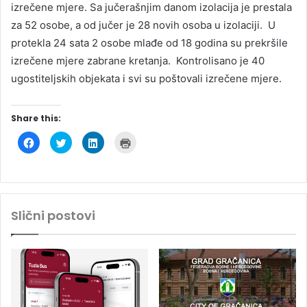
izrečene mjere. Sa jučerašnjim danom izolacija je prestala
za 52 osobe, a od jučer je 28 novih osoba u izolaciji. U
protekla 24 sata 2 osobe mlađe od 18 godina su prekršile
izrečene mjere zabrane kretanja. Kontrolisano je 40
ugostiteljskih objekata i svi su poštovali izrečene mjere.
Share this:
C
C
C
C
l
l
l
l
i
i
i
i
c
c
c
c
k
k
k
k
t
t
t
t
o
o
o
o
s
s
s
p
h
h
h
r
Slični postovi
a
a
a
i
r
r
r
n
e
e
e
t
o
o
o
(
n
n
n
O
F
T
L
p
a
w
i
e
c
i
n
n
e
t
k
s
b
t
e
i
o
e
d
n
o
r
I
n