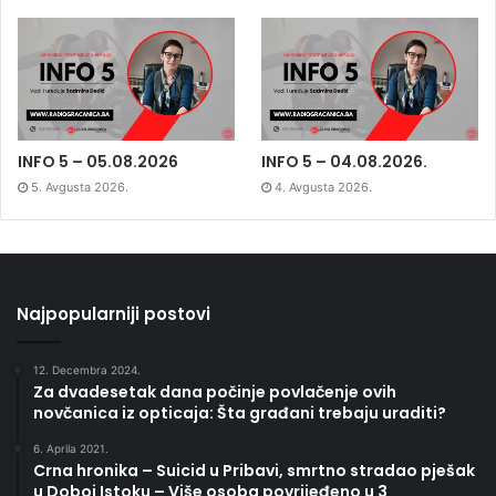
INFO 5 – 05.08.2026
INFO 5 – 04.08.2026.
5. Avgusta 2026.
4. Avgusta 2026.
Najpopularniji postovi
12. Decembra 2024.
Za dvadesetak dana počinje povlačenje ovih
novčanica iz opticaja: Šta građani trebaju uraditi?
6. Aprila 2021.
Crna hronika – Suicid u Pribavi, smrtno stradao pješak
u Doboj Istoku – Više osoba povrijeđeno u 3