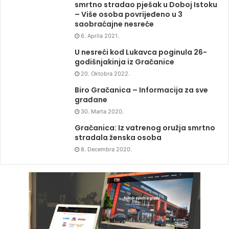
smrtno stradao pješak u Doboj Istoku
– Više osoba povrijeđeno u 3
saobraćajne nesreće
6. Aprila 2021.
U nesreći kod Lukavca poginula 26-
godišnjakinja iz Gračanice
20. Oktobra 2022.
Biro Gračanica – Informacija za sve
građane
30. Marta 2020.
Gračanica: Iz vatrenog oružja smrtno
stradala ženska osoba
8. Decembra 2020.