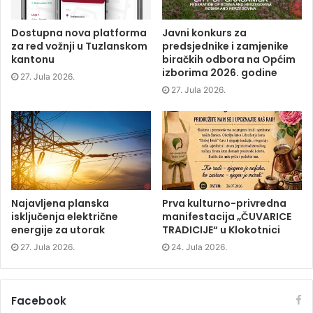
k
(
n
e
(
O
(
w
O
p
O
w
p
e
p
i
Dostupna nova platforma
Javni konkurs za
e
n
e
n
za red vožnji u Tuzlanskom
predsjednike i zamjenike
n
s
n
d
s
i
s
o
kantonu
biračkih odbora na Općim
i
n
i
w
izborima 2026. godine
n
n
n
)
27. Jula 2026.
n
e
n
e
w
e
27. Jula 2026.
w
w
w
w
i
w
i
n
i
n
d
n
d
o
d
o
w
o
w
)
w
)
)
Najavljena planska
Prva kulturno-privredna
isključenja električne
manifestacija „ČUVARICE
energije za utorak
TRADICIJE“ u Klokotnici
27. Jula 2026.
24. Jula 2026.
Facebook