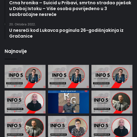
Crna hronika – Suicid u Pribavi, smrtno stradao pješak
u Doboj Istoku – Više osoba povrijeđeno u 3
saobraćajne nesreće
20. Oktobra 2022.
U nesreći kod Lukavca poginula 26-godišnjakinja iz
Gračanice
Najnovije