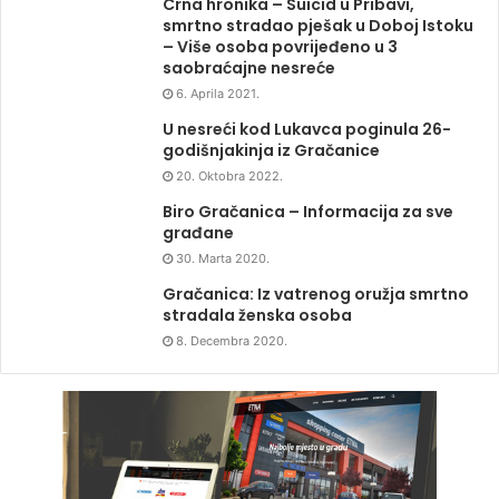
Crna hronika – Suicid u Pribavi,
smrtno stradao pješak u Doboj Istoku
– Više osoba povrijeđeno u 3
saobraćajne nesreće
6. Aprila 2021.
U nesreći kod Lukavca poginula 26-
godišnjakinja iz Gračanice
20. Oktobra 2022.
Biro Gračanica – Informacija za sve
građane
30. Marta 2020.
Gračanica: Iz vatrenog oružja smrtno
stradala ženska osoba
8. Decembra 2020.