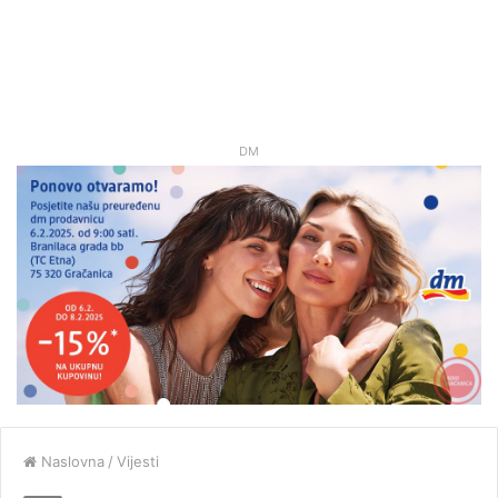
DM
Naslovna
/
Vijesti