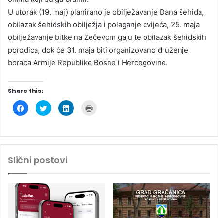
U utorak (19. maj) planirano je obilježavanje Dana šehida,
obilazak šehidskih obilježja i polaganje cvijeća, 25. maja
obilježavanje bitke na Zečevom gaju te obilazak šehidskih
porodica, dok će 31. maja biti organizovano druženje
boraca Armije Republike Bosne i Hercegovine.
Share this:
C
C
C
C
l
l
l
l
i
i
i
i
c
c
c
c
k
k
k
k
t
t
t
t
o
o
o
o
s
s
s
p
h
h
h
r
Slični postovi
a
a
a
i
r
r
r
n
e
e
e
t
o
o
o
(
n
n
n
O
F
T
L
p
a
w
i
e
c
i
n
n
e
t
k
s
b
t
e
i
o
e
d
n