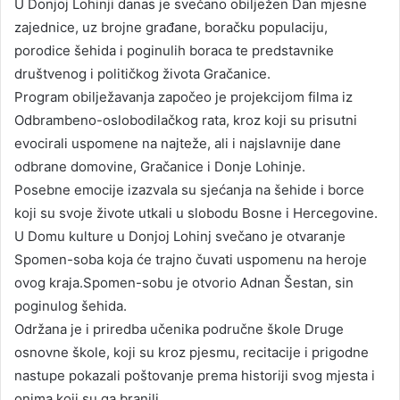
U Donjoj Lohinji danas je svečano obilježen Dan mjesne
zajednice, uz brojne građane, boračku populaciju,
porodice šehida i poginulih boraca te predstavnike
društvenog i političkog života Gračanice.
Program obilježavanja započeo je projekcijom filma iz
Odbrambeno-oslobodilačkog rata, kroz koji su prisutni
evocirali uspomene na najteže, ali i najslavnije dane
odbrane domovine, Gračanice i Donje Lohinje.
Posebne emocije izazvala su sjećanja na šehide i borce
koji su svoje živote utkali u slobodu Bosne i Hercegovine.
U Domu kulture u Donjoj Lohinj svečano je otvaranje
Spomen-soba koja će trajno čuvati uspomenu na heroje
ovog kraja.Spomen-sobu je otvorio Adnan Šestan, sin
poginulog šehida.
Održana je i priredba učenika područne škole Druge
osnovne škole, koji su kroz pjesmu, recitacije i prigodne
nastupe pokazali poštovanje prema historiji svog mjesta i
onima koji su ga branili.