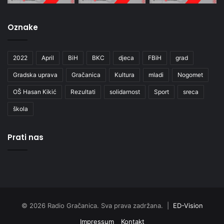
Oznake
2022
April
BiH
BKC
djeca
FBiH
grad
Gradska uprava
Gračanica
Kultura
mladi
Nogomet
OŠ Hasan Kikić
Rezultati
solidarnost
Sport
sreca
škola
Prati nas
© 2026 Radio Gračanica. Sva prava zadržana. |
ED-Vision
Impressum
Kontakt