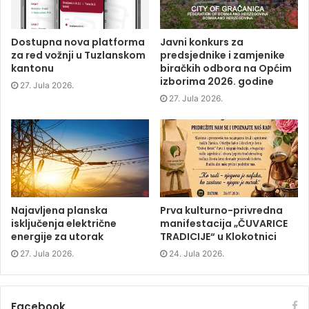
o
r
I
n
k
(
n
e
(
O
(
w
O
p
O
w
p
e
p
i
Dostupna nova platforma
Javni konkurs za
e
n
e
n
za red vožnji u Tuzlanskom
predsjednike i zamjenike
n
s
n
d
s
i
s
o
kantonu
biračkih odbora na Općim
i
n
i
w
izborima 2026. godine
n
n
n
)
27. Jula 2026.
n
e
n
e
w
e
27. Jula 2026.
w
w
w
w
i
w
i
n
i
n
d
n
d
o
d
o
w
o
w
)
w
)
)
Najavljena planska
Prva kulturno-privredna
isključenja električne
manifestacija „ČUVARICE
energije za utorak
TRADICIJE“ u Klokotnici
27. Jula 2026.
24. Jula 2026.
Facebook