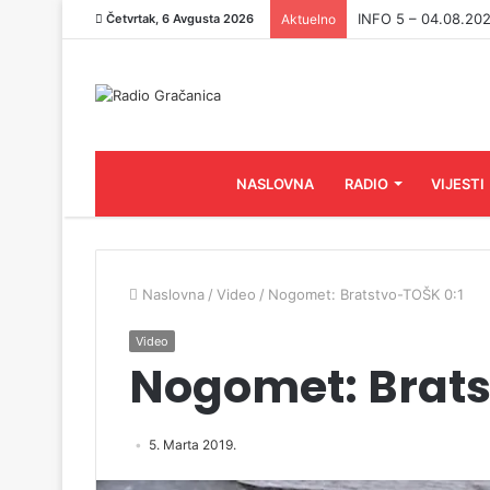
INFO 5 – 03.08.20
Četvrtak, 6 Avgusta 2026
Aktuelno
NASLOVNA
RADIO
VIJESTI
Naslovna
/
Video
/
Nogomet: Bratstvo-TOŠK 0:1
Video
Nogomet: Brats
5. Marta 2019.