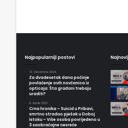
Najpopularniji postovi
Najnovi
12. Decembra 2024.
Za dvadesetak dana počinje
povlačenje ovih novčanica iz
opticaja: Šta građani trebaju
uraditi?
6. Aprila 2021.
Crna hronika – Suicid u Pribavi,
smrtno stradao pješak u Doboj
Istoku – Više osoba povrijeđeno u
3 saobraćajne nesreće