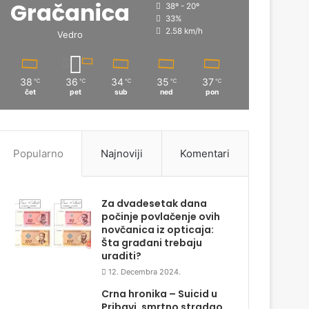
Gračanica
38º - 20º
33%
2.58 km/h
Vedro
38
36
34
35
37
℃
℃
℃
℃
℃
čet
pet
sub
ned
pon
Popularno
Najnoviji
Komentari
Za dvadesetak dana
počinje povlačenje ovih
novčanica iz opticaja:
Šta građani trebaju
uraditi?
12. Decembra 2024.
Crna hronika – Suicid u
Pribavi, smrtno stradao