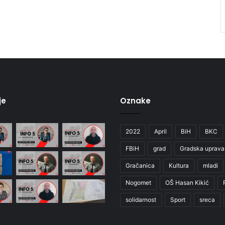
je
Oznake
2022
April
BiH
BKC
FBiH
grad
Gradska uprava
Gračanica
Kultura
mladi
Nogomet
OŠ Hasan Kikić
solidarnost
Sport
sreca