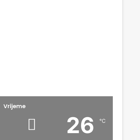
Vrijeme
26
℃