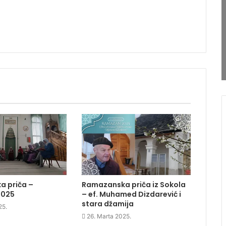
 priča –
Ramazanska priča iz Sokola
2025
– ef. Muhamed Dizdarević i
stara džamija
25.
26. Marta 2025.