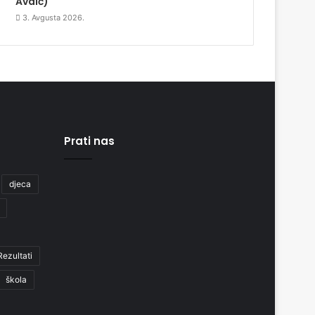
Avdić)
3. Avgusta 2026.
Prati nas
djeca
Rezultati
škola