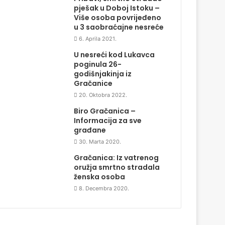
pješak u Doboj Istoku –
Više osoba povrijeđeno
u 3 saobraćajne nesreće
6. Aprila 2021.
U nesreći kod Lukavca
poginula 26-
godišnjakinja iz
Gračanice
20. Oktobra 2022.
Biro Gračanica –
Informacija za sve
građane
30. Marta 2020.
Gračanica: Iz vatrenog
oružja smrtno stradala
ženska osoba
8. Decembra 2020.