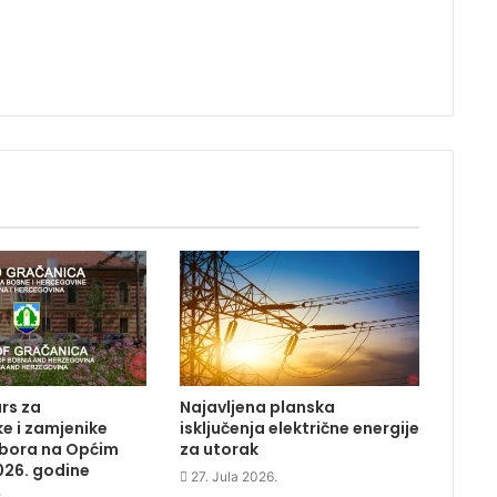
rs za
Najavljena planska
e i zamjenike
isključenja električne energije
dbora na Općim
za utorak
026. godine
27. Jula 2026.