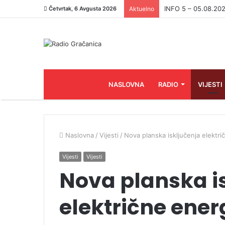
INFO 5 – 04.08.202
Četvrtak, 6 Avgusta 2026
Aktuelno
NASLOVNA
RADIO
VIJESTI
Naslovna
/
Vijesti
/
Nova planska isključenja elektri
Vijesti
Vijesti
Nova planska i
električne ener