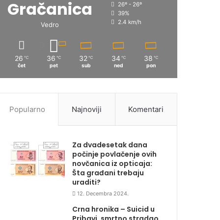
Gračanica
26º - 26º
39%
2.4 km/h
Vedro
26
36
32
34
38
℃
℃
℃
℃
℃
čet
pet
sub
ned
pon
Popularno
Najnoviji
Komentari
Za dvadesetak dana
počinje povlačenje ovih
novčanica iz opticaja:
Šta građani trebaju
uraditi?
12. Decembra 2024.
Crna hronika – Suicid u
Pribavi, smrtno stradao