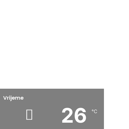
Vrijeme
26
℃