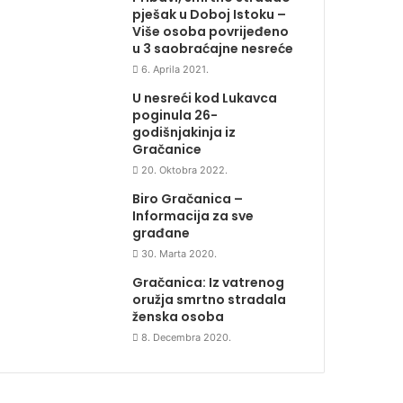
pješak u Doboj Istoku –
Više osoba povrijeđeno
u 3 saobraćajne nesreće
6. Aprila 2021.
U nesreći kod Lukavca
poginula 26-
godišnjakinja iz
Gračanice
20. Oktobra 2022.
Biro Gračanica –
Informacija za sve
građane
30. Marta 2020.
Gračanica: Iz vatrenog
oružja smrtno stradala
ženska osoba
8. Decembra 2020.