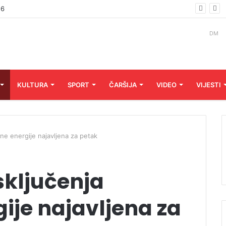
6.
DM
KULTURA
SPORT
ČARŠIJA
VIDEO
VIJESTI
čne energije najavljena za petak
sključenja
gije najavljena za