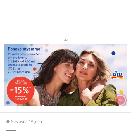
DM
Naslovna
/
Vijesti