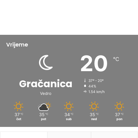
Vrijeme
20
℃
Gračanica
37º - 20º
44%
1.54 km/h
Vedro
37
35
34
35
37
℃
℃
℃
℃
℃
čet
pet
sub
ned
pon