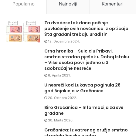
Popularno
Najnoviji
Komentari
Za dvadesetak dana počinje
povlačenje ovih novčanica iz opticaja:
Šta građani trebaju uraditi?
12. Decembra 2024.
Crna hronika – Suicid u Pribavi,
smrtno stradao pješak u Doboj Istoku
– Više osoba povrijeđeno u 3
saobraćajne nesreće
6. Aprila 2021.
U nesreći kod Lukavca poginula 26-
godišnjakinja iz Gračanice
20. Oktobra 2022.
Biro Gračanica – Informacija za sve
građane
30. Marta 2020.
Gračanica: Iz vatrenog oružja smrtno
stradala ženska osoba