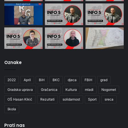
Oznake
2022
April
BiH
BKC
djeca
FBiH
grad
Gradska uprava
Gračanica
Kultura
mladi
Nogomet
OŠ Hasan Kikić
Rezultati
solidarnost
Sport
sreca
škola
Prati nas