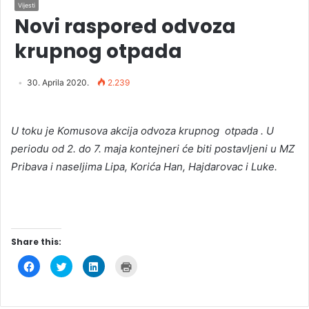
Vijesti
Novi raspored odvoza
krupnog otpada
30. Aprila 2020.
2.239
U toku je Komusova akcija odvoza krupnog otpada . U
periodu od 2. do 7. maja kontejneri će biti postavljeni u MZ
Pribava i naseljima Lipa, Korića Han, Hajdarovac i Luke.
Share this:
C
C
C
C
l
l
l
l
i
i
i
i
c
c
c
c
k
k
k
k
t
t
t
t