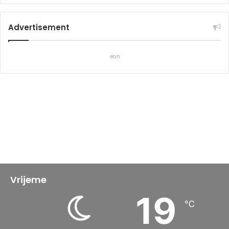
Advertisement
eon
Vrijeme
19
℃