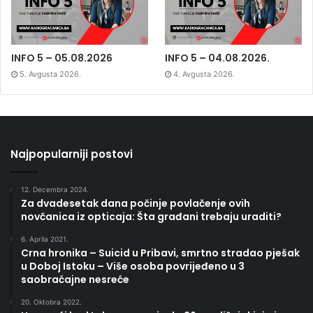
INFO 5 – 05.08.2026
INFO 5 – 04.08.2026.
5. Avgusta 2026.
4. Avgusta 2026.
Najpopularniji postovi
12. Decembra 2024.
Za dvadesetak dana počinje povlačenje ovih
novčanica iz opticaja: Šta građani trebaju uraditi?
6. Aprila 2021.
Crna hronika – Suicid u Pribavi, smrtno stradao pješak
u Doboj Istoku – Više osoba povrijeđeno u 3
saobraćajne nesreće
20. Oktobra 2022.