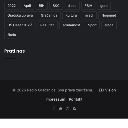
2022
April
BiH
BKC
djeca
FBiH
grad
Gradska uprava
Gračanica
Kultura
mladi
Nogomet
OŠ Hasan Kikić
Rezultati
solidarnost
Sport
sreca
škola
Prati nas
© 2026 Radio Gračanica. Sva prava zadržana. |
ED-Vision
Impressum
Kontakt