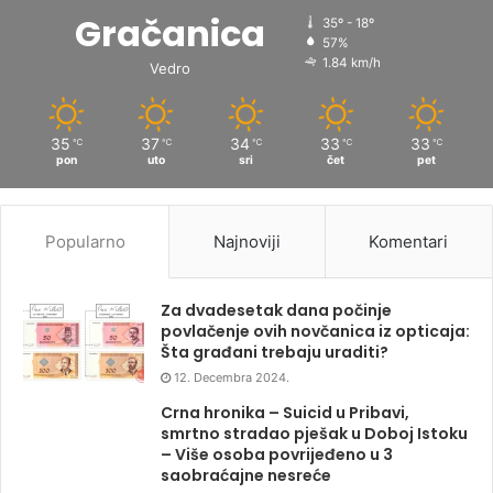
Gračanica
35º - 18º
57%
1.84 km/h
Vedro
35
37
34
33
33
℃
℃
℃
℃
℃
pon
uto
sri
čet
pet
Popularno
Najnoviji
Komentari
Za dvadesetak dana počinje
povlačenje ovih novčanica iz opticaja:
Šta građani trebaju uraditi?
12. Decembra 2024.
Crna hronika – Suicid u Pribavi,
smrtno stradao pješak u Doboj Istoku
– Više osoba povrijeđeno u 3
saobraćajne nesreće