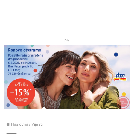
DM
Naslovna
/
Vijesti