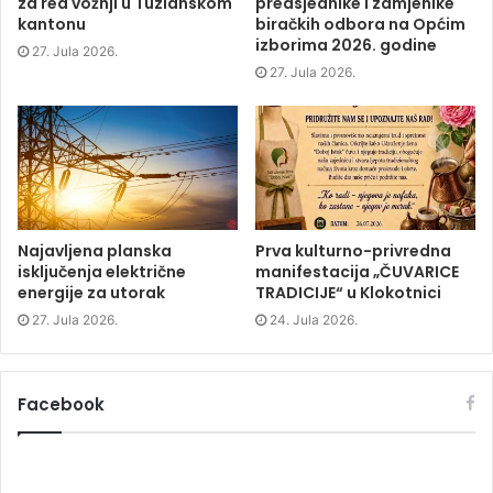
za red vožnji u Tuzlanskom
predsjednike i zamjenike
n
s
n
d
s
i
s
o
kantonu
biračkih odbora na Općim
i
n
i
w
izborima 2026. godine
n
n
n
)
27. Jula 2026.
n
e
n
e
w
e
27. Jula 2026.
w
w
w
w
i
w
i
n
i
n
d
n
d
o
d
o
w
o
w
)
w
)
)
Najavljena planska
Prva kulturno-privredna
isključenja električne
manifestacija „ČUVARICE
energije za utorak
TRADICIJE“ u Klokotnici
27. Jula 2026.
24. Jula 2026.
Facebook