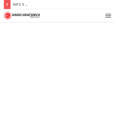
INFO 5 – 06.08.2026.
Me