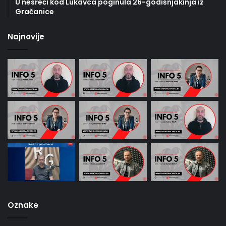
U nesreći kod Lukavca poginula 26-godišnjakinja iz
Gračanice
Najnovije
Oznake