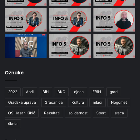
Oznake
2022
April
BiH
BKC
djeca
FBiH
grad
Gradska uprava
Gračanica
Kultura
mladi
Nogomet
OŠ Hasan Kikić
Rezultati
solidarnost
Sport
sreca
škola