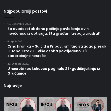
Najpopularniji postovi
12. Decembra 2024.
Za dvadesetak dana počinje povlačenje ovih
novčanica iz opticaja: Šta građani trebaju uraditi?
6. Aprila 2021.
Crna hronika – Suicid u Pribavi, smrtno stradao pješak
u Doboj Istoku – Više osoba povrijeđeno u 3
saobraćajne nesreće
20. Oktobra 2022.
U nesreći kod Lukavca poginula 26-godišnjakinja iz
Gračanice
Najnovije