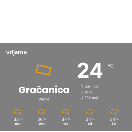
Vrijeme
24
℃
Gračanica
33º - 22º
45%
1.16 km/h
Vedro
33
36
37
34
34
℃
℃
℃
℃
℃
ned
pon
uto
sri
čet