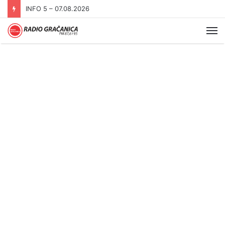
INFO 5 – 06.08.2026.
Me