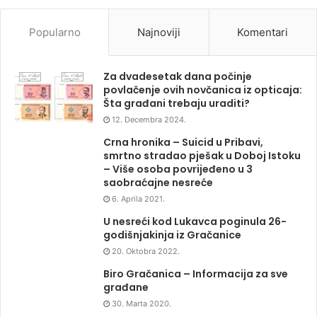
Popularno
Najnoviji
Komentari
Za dvadesetak dana počinje
povlačenje ovih novčanica iz opticaja:
Šta građani trebaju uraditi?
12. Decembra 2024.
Crna hronika – Suicid u Pribavi,
smrtno stradao pješak u Doboj Istoku
– Više osoba povrijeđeno u 3
saobraćajne nesreće
6. Aprila 2021.
U nesreći kod Lukavca poginula 26-
godišnjakinja iz Gračanice
20. Oktobra 2022.
Biro Gračanica – Informacija za sve
građane
30. Marta 2020.