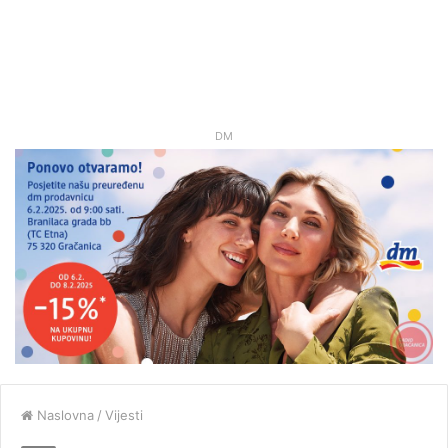
DM
Naslovna
/
Vijesti