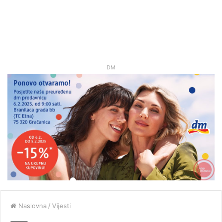
DM
Naslovna
/
Vijesti