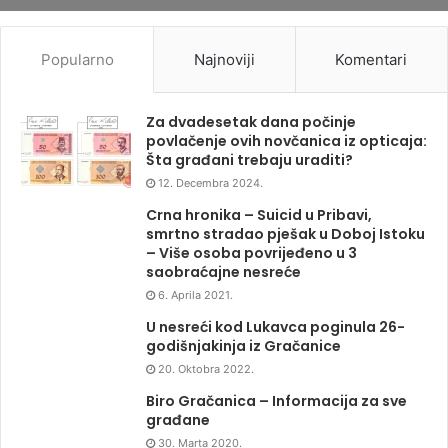
Popularno
Najnoviji
Komentari
Za dvadesetak dana počinje
povlačenje ovih novčanica iz opticaja:
Šta građani trebaju uraditi?
12. Decembra 2024.
Crna hronika – Suicid u Pribavi,
smrtno stradao pješak u Doboj Istoku
– Više osoba povrijeđeno u 3
saobraćajne nesreće
6. Aprila 2021.
U nesreći kod Lukavca poginula 26-
godišnjakinja iz Gračanice
20. Oktobra 2022.
Biro Gračanica – Informacija za sve
građane
30. Marta 2020.