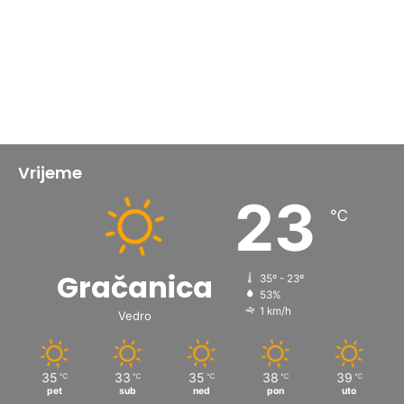
Vrijeme
23
℃
Gračanica
35º - 23º
53%
1 km/h
Vedro
35
33
35
38
39
℃
℃
℃
℃
℃
pet
sub
ned
pon
uto