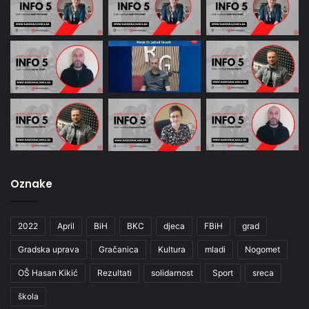
Oznake
2022
April
BiH
BKC
djeca
FBiH
grad
Gradska uprava
Gračanica
Kultura
mladi
Nogomet
OŠ Hasan Kikić
Rezultati
solidarnost
Sport
sreca
škola