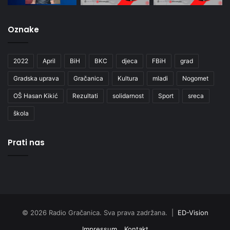
Oznake
2022
April
BiH
BKC
djeca
FBiH
grad
Gradska uprava
Gračanica
Kultura
mladi
Nogomet
OŠ Hasan Kikić
Rezultati
solidarnost
Sport
sreca
škola
Prati nas
© 2026 Radio Gračanica. Sva prava zadržana. |
ED-Vision
Impressum
Kontakt