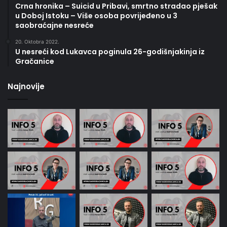
Crna hronika – Suicid u Pribavi, smrtno stradao pješak
u Doboj Istoku – Više osoba povrijeđeno u 3
saobraćajne nesreće
20. Oktobra 2022.
U nesreći kod Lukavca poginula 26-godišnjakinja iz
Gračanice
Najnovije