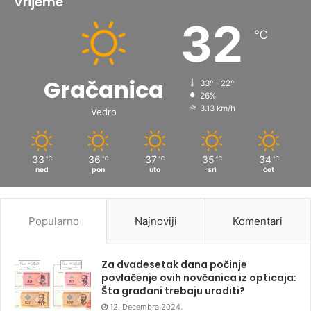
Vrijeme
32
℃
Gračanica
33º - 22º
26%
3.13 km/h
Vedro
33
36
37
35
34
℃
℃
℃
℃
℃
ned
pon
uto
sri
čet
Popularno
Najnoviji
Komentari
Za dvadesetak dana počinje
povlačenje ovih novčanica iz opticaja:
Šta građani trebaju uraditi?
12. Decembra 2024.