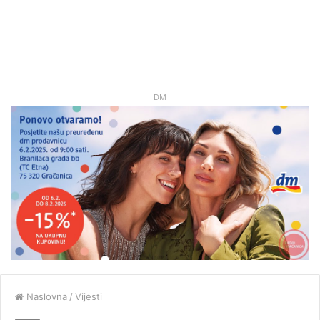
DM
Naslovna
/
Vijesti