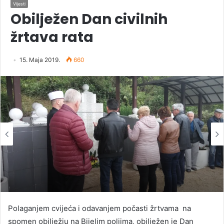
Vijesti
Obilježen Dan civilnih
žrtava rata
15. Maja 2019.
660
Polaganjem cvijeća i odavanjem počasti žrtvama na
spomen obilježju na Bijelim poljima, obilježen je Dan