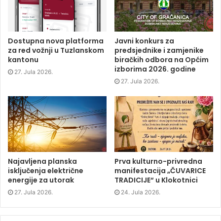
b
t
e
i
o
e
d
n
o
r
I
n
k
(
n
e
(
O
(
w
O
p
O
w
p
e
p
i
Dostupna nova platforma
Javni konkurs za
e
n
e
n
za red vožnji u Tuzlanskom
predsjednike i zamjenike
n
s
n
d
s
i
s
o
kantonu
biračkih odbora na Općim
i
n
i
w
izborima 2026. godine
n
n
n
)
27. Jula 2026.
n
e
n
e
w
e
27. Jula 2026.
w
w
w
w
i
w
i
n
i
n
d
n
d
o
d
o
w
o
w
)
w
)
)
Najavljena planska
Prva kulturno-privredna
isključenja električne
manifestacija „ČUVARICE
energije za utorak
TRADICIJE“ u Klokotnici
27. Jula 2026.
24. Jula 2026.