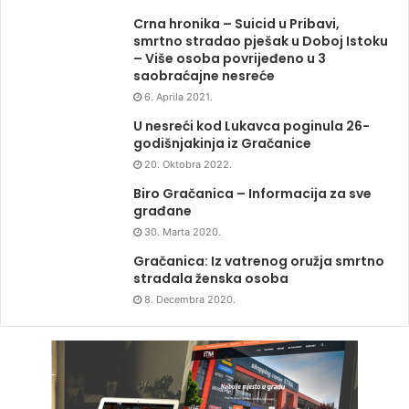
Crna hronika – Suicid u Pribavi,
smrtno stradao pješak u Doboj Istoku
– Više osoba povrijeđeno u 3
saobraćajne nesreće
6. Aprila 2021.
U nesreći kod Lukavca poginula 26-
godišnjakinja iz Gračanice
20. Oktobra 2022.
Biro Gračanica – Informacija za sve
građane
30. Marta 2020.
Gračanica: Iz vatrenog oružja smrtno
stradala ženska osoba
8. Decembra 2020.