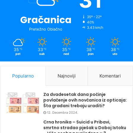
31
Gračanica
35º - 22º
40%
3.43 km/h
Pretežno Oblačno
35
33
35
38
38
℃
℃
℃
℃
℃
pet
sub
ned
pon
uto
Popularno
Najnoviji
Komentari
Za dvadesetak dana počinje
povlačenje ovih novčanica iz opticaja:
Šta građani trebaju uraditi?
12. Decembra 2024.
Crna hronika – Suicid u Pribavi,
smrtno stradao pješak u Doboj Istoku