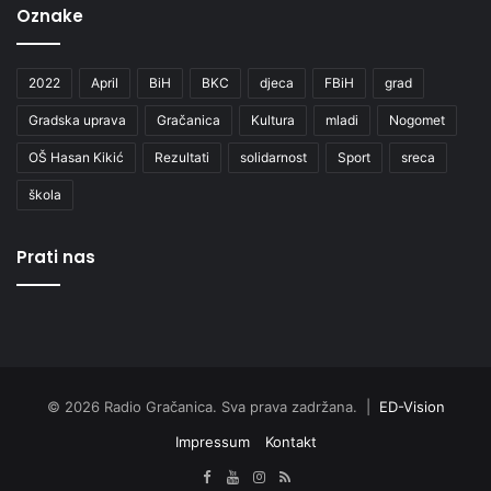
Oznake
2022
April
BiH
BKC
djeca
FBiH
grad
Gradska uprava
Gračanica
Kultura
mladi
Nogomet
OŠ Hasan Kikić
Rezultati
solidarnost
Sport
sreca
škola
Prati nas
© 2026 Radio Gračanica. Sva prava zadržana. |
ED-Vision
Impressum
Kontakt