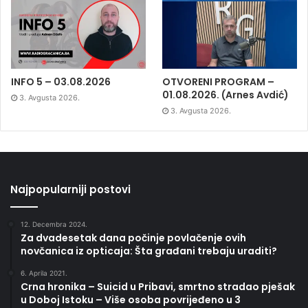
INFO 5 – 03.08.2026
OTVORENI PROGRAM –
01.08.2026. (Arnes Avdić)
3. Avgusta 2026.
3. Avgusta 2026.
Najpopularniji postovi
12. Decembra 2024.
Za dvadesetak dana počinje povlačenje ovih
novčanica iz opticaja: Šta građani trebaju uraditi?
6. Aprila 2021.
Crna hronika – Suicid u Pribavi, smrtno stradao pješak
u Doboj Istoku – Više osoba povrijeđeno u 3