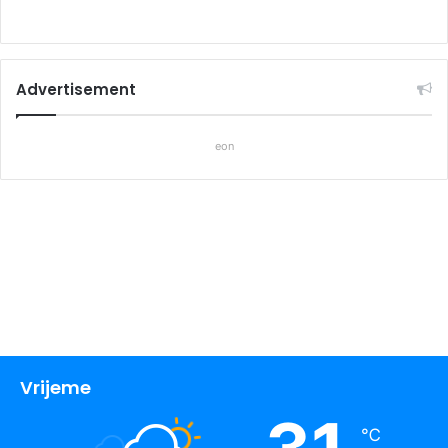
Advertisement
eon
Vrijeme
℃