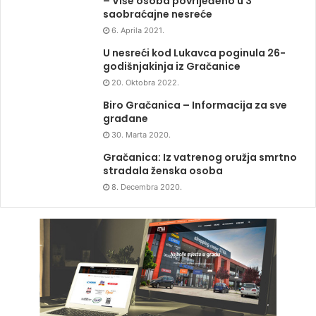
– Više osoba povrijeđeno u 3
saobraćajne nesreće
6. Aprila 2021.
U nesreći kod Lukavca poginula 26-
godišnjakinja iz Gračanice
20. Oktobra 2022.
Biro Gračanica – Informacija za sve
građane
30. Marta 2020.
Gračanica: Iz vatrenog oružja smrtno
stradala ženska osoba
8. Decembra 2020.