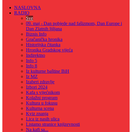
NASLOVNA
RADIO
Sve
09. maj - Dan pobjede nad fašizmom, Dan Europe i
Dan Zlatnih ljiljana
Biznis Info
Gračanička hronika
Historijska čitanka
Hronika Gradskog vijeća
Indirektno
Info 5
Info 8
Iz kulturne baštine BiH
Iz MZ
Izaberi zdravlje
Izbori 2024
Kafa s vijećnikom
Kolažni program
Kultura u fokusu
Kulturna scena
Kviz znanja
Lica iz nasih ulica
Listamo stranice knjizevnosti
Na kafi sa...