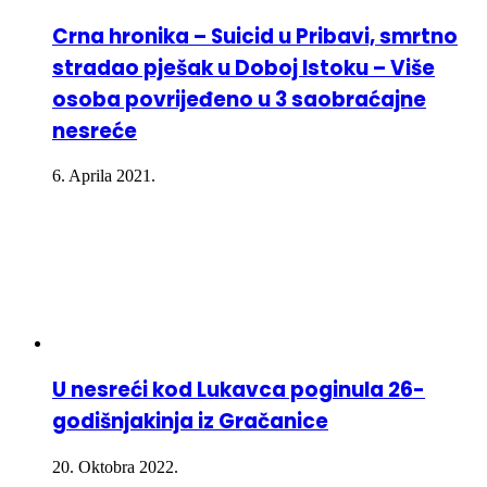
Crna hronika – Suicid u Pribavi, smrtno
stradao pješak u Doboj Istoku – Više
osoba povrijeđeno u 3 saobraćajne
nesreće
6. Aprila 2021.
U nesreći kod Lukavca poginula 26-
godišnjakinja iz Gračanice
20. Oktobra 2022.