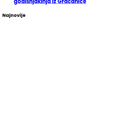
godišnjakinja iz Gračanice
Najnovije