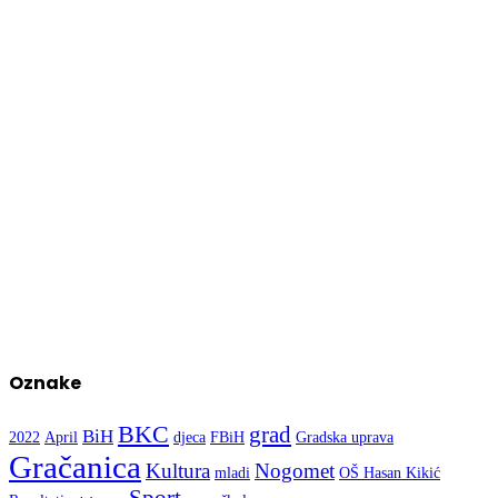
Oznake
BKC
grad
BiH
2022
April
djeca
FBiH
Gradska uprava
Gračanica
Kultura
Nogomet
mladi
OŠ Hasan Kikić