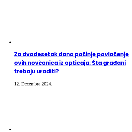
Za dvadesetak dana počinje povlačenje
ovih novčanica iz opticaja: Šta građani
trebaju uraditi?
12. Decembra 2024.