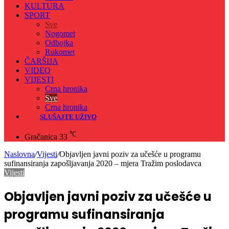
KULTURA
SPORT
Sve
Nogomet
Odbojka
Rukomet
ČARŠIJA
VIDEO
VIJESTI
Crna hronika
Sve
Crna hronika
SLUŠAJTE UŽIVO
℃
Gračanica
33
Naslovna
/
Vijesti
/
Objavljen javni poziv za učešće u programu
sufinansiranja zapošljavanja 2020 – mjera Tražim poslodavca
Vijesti
Objavljen javni poziv za učešće u
programu sufinansiranja