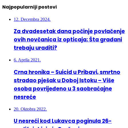
Najpopularniji postovi
12. Decembra 2024.
Za dvadesetak dana počinje povlačenje
ovih novčanica iz opticaja: Šta građani
trebaju uraditi?
6. Aprila 2021.
Crna hronika – Suicid u Pribavi, smrtno
stradao pješak u Doboj Istoku – Više
osoba povrijeđeno u 3 saobraćajne
nesreće
20. Oktobra 2022.
U nesreći kod Lukavca poginula 26-