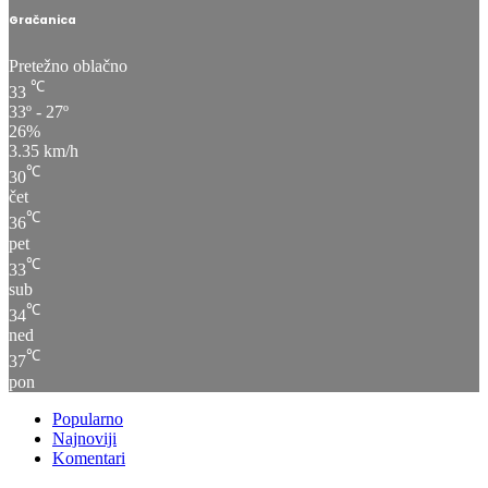
Gračanica
Pretežno oblačno
℃
33
33º - 27º
26%
3.35 km/h
℃
30
čet
℃
36
pet
℃
33
sub
℃
34
ned
℃
37
pon
Popularno
Najnoviji
Komentari