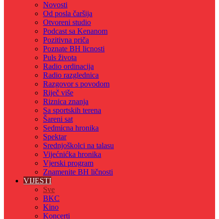
Novosti
Od posla čaršija
Otvoreni studio
Podcast sa Kenanom
Pozitivna priča
Poznate BH licnosti
Puls života
Radio ordinacija
Radio razglednica
Razgovor s povodom
Riječ više
Riznica znanja
Sa sportskih terena
Šareni sat
Sedmicna hronika
Spektar
Srednjoškolci na talasu
Vijećnićka hronika
Vjerski program
Znamenite BH ličnosti
VIJESTI
Sve
BKC
Kino
Koncerti