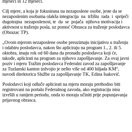
mjeseci ili 12 mjeseci.
Cilj mjere, a koja je fokusirana na nezaposlene osobe, jeste da se
nezaposlenim osobama olakša integracija na tržištu rada i spriječi
dugotrajna nezaposlenost, te da se pojača njihova motivacija i
aktivnost u traženju posla, uz pomoć Obrasca za traženje poslodavca
(Obrazac TP).
„Ovom mjerom nezaposlene osobe preuzimaju inicijativu u traženju
i odabiru poslodavca, nakon što apliciraju na program 1., 2. ili 5.
oktobra, imaju rok od 60 dana da pronađu poslodavca koji će,
takođe, aplicirati na program za njihovo zapošljavanje. Za ovaj javni
poziv i mjeru Tražim poslodavca Federalni zavod za zapošljavanje
za Tuzlanski kanton izdvojio je nešto više od 400 hiljada KM“,
navodi direktorica Službe za zapošljavanje TK, Edina Isaković.
Poslodavci koji odluče aplicirati na mjeru moraju prethodno biti
registrovani na portalu Federalnog zavoda, ako registraciju nisu
izvršili u ranijem periodu, onda to moraju učiniti prije popunjavanja
prijavnog obrasca.