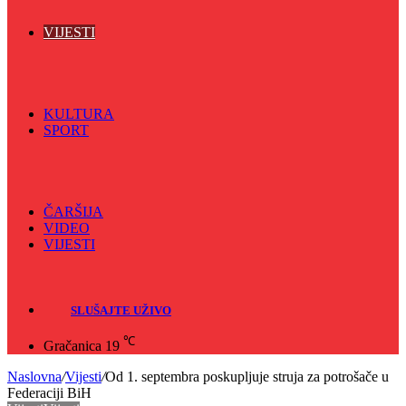
VIJESTI
Sve
BKC
Kino
Koncerti
KULTURA
SPORT
Sve
Nogomet
Odbojka
Rukomet
ČARŠIJA
VIDEO
VIJESTI
Sve
Crna hronika
SLUŠAJTE UŽIVO
℃
Gračanica
19
Naslovna
/
Vijesti
/
Od 1. septembra poskupljuje struja za potrošače u
Federaciji BiH
Vijesti
Vijesti