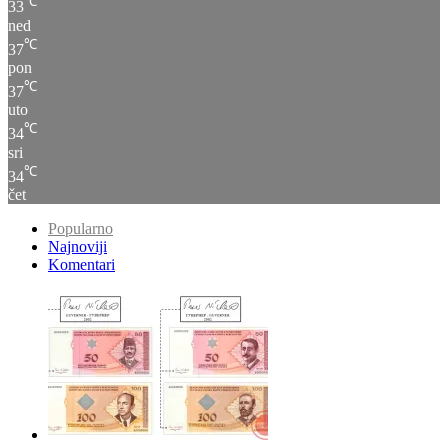
℃
37
pon
℃
37
uto
℃
34
sri
℃
34
čet
Popularno
Najnoviji
Komentari
Za dvadesetak dana počinje povlačenje