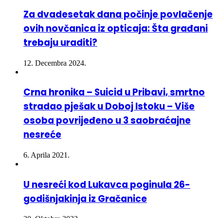
ovih novčanica iz opticaja: Šta građani
trebaju uraditi?
12. Decembra 2024.
Crna hronika – Suicid u Pribavi, smrtno
stradao pješak u Doboj Istoku – Više
osoba povrijeđeno u 3 saobraćajne
nesreće
6. Aprila 2021.
U nesreći kod Lukavca poginula 26-
godišnjakinja iz Gračanice
20. Oktobra 2022.