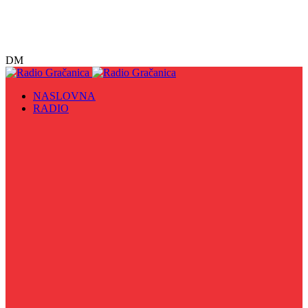
DM
NASLOVNA
RADIO
Sve
09. maj - Dan pobjede nad fašizmom, Dan Europe i
Dan Zlatnih ljiljana
Biznis Info
Gračanička hronika
Historijska čitanka
Hronika Gradskog vijeća
Indirektno
Info 5
Info 8
Iz kulturne baštine BiH
Iz MZ
Izaberi zdravlje
Izbori 2024
Kafa s vijećnikom
Kolažni program
Kultura u fokusu
Kulturna scena