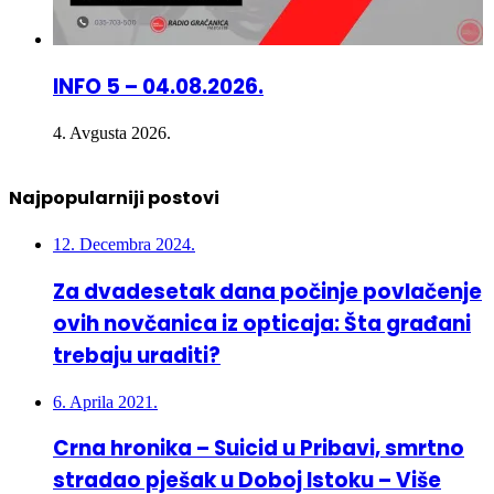
INFO 5 – 04.08.2026.
4. Avgusta 2026.
Najpopularniji postovi
12. Decembra 2024.
Za dvadesetak dana počinje povlačenje
ovih novčanica iz opticaja: Šta građani
trebaju uraditi?
6. Aprila 2021.
Crna hronika – Suicid u Pribavi, smrtno
stradao pješak u Doboj Istoku – Više
osoba povrijeđeno u 3 saobraćajne