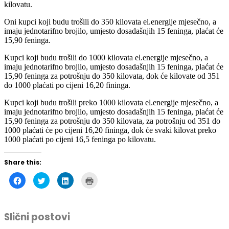
Oni kupci koji budu trošili do 350 kilovata el.energije mjesečno, a
imaju jednotarifno brojilo, umjesto dosadašnjih 15 feninga, plaćat će
15,90 feninga.
Kupci koji budu trošili do 1000 kilovata el.energije mjesečno, a
imaju jednotarifno brojilo, umjesto dosadašnjih 15 feninga, plaćat će
15,90 feninga za potrošnju do 350 kilovata, dok će kilovate od 351
do 1000 plaćati po cijeni 16,20 fininga.
Kupci koji budu trošili preko 1000 kilovata el.energije mjesečno, a
imaju jednotarifno brojilo, umjesto dosadašnjih 15 feninga, plaćat će
15,90 feninga za potrošnju do 350 kilovata, za potrošnju od 351 do
1000 plaćati će po cijeni 16,20 fininga, dok će svaki kilovat preko
1000 plaćati po cijeni 16,5 feninga po kilovatu.
Share this:
Click
Click
Click
Click
to
to
to
to
share
share
share
print
on
on
on
(Opens
Facebook
Twitter
LinkedIn
in
(Opens
(Opens
(Opens
new
Slični postovi
in
in
in
window)
new
new
new
window)
window)
window)