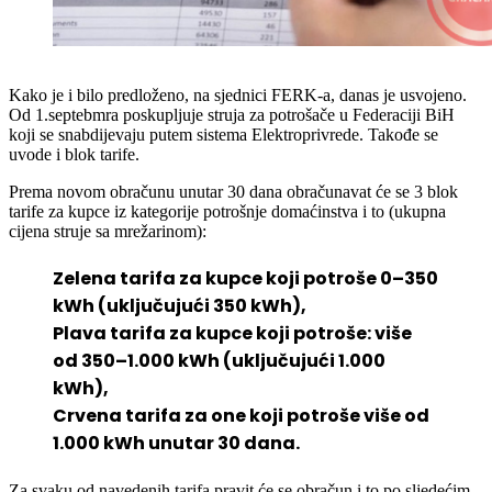
Kako je i bilo predloženo, na sjednici FERK-a, danas je usvojeno.
Od 1.septebmra poskupljuje struja za potrošače u Federaciji BiH
koji se snabdijevaju putem sistema Elektroprivrede. Takođe se
uvode i blok tarife.
Prema novom obračunu unutar 30 dana obračunavat će se 3 blok
tarife za kupce iz kategorije potrošnje domaćinstva i to (ukupna
cijena struje sa mrežarinom):
Zelena tarifa za kupce koji potroše 0–350
kWh (uključujući 350 kWh),
Plava tarifa za kupce koji potroše: više
od 350–1.000 kWh (uključujući 1.000
kWh),
Crvena tarifa za one koji potroše više od
1.000 kWh unutar 30 dana.
Za svaku od navedenih tarifa pravit će se obračun i to po sljedećim
cijenama: