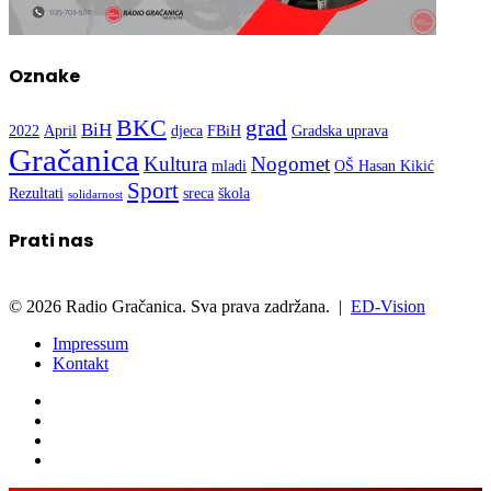
Oznake
BKC
grad
BiH
2022
April
djeca
FBiH
Gradska uprava
Gračanica
Kultura
Nogomet
mladi
OŠ Hasan Kikić
Sport
Rezultati
sreca
škola
solidarnost
Prati nas
© 2026 Radio Gračanica. Sva prava zadržana. |
ED-Vision
Impressum
Kontakt
Facebook
Twitter
LinkedIn
WhatsApp
Viber
Back
Close
Naslovna
to
Radio