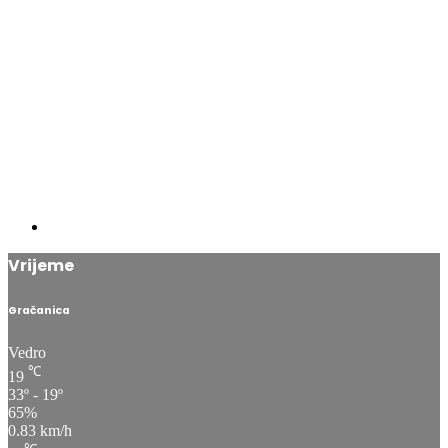
Vrijeme
Gračanica
Vedro
℃
19
33º - 19º
65%
0.83 km/h
℃
33
ned