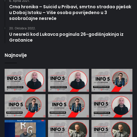
6. Aprila 2021.
Crna hronika – Suicid u Pribavi, smrtno stradao pješak
u Doboj Istoku – Više osoba povrijeđeno u 3
saobraćajne nesreće
20. Oktobra 2022.
U nesreći kod Lukavca poginula 26-godišnjakinja iz
Gračanice
Najnovije