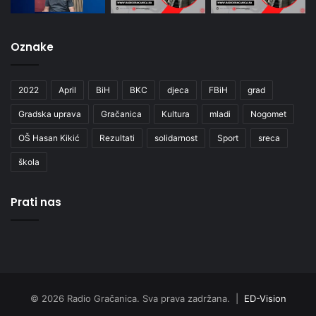
Oznake
2022
April
BiH
BKC
djeca
FBiH
grad
Gradska uprava
Gračanica
Kultura
mladi
Nogomet
OŠ Hasan Kikić
Rezultati
solidarnost
Sport
sreca
škola
Prati nas
© 2026 Radio Gračanica. Sva prava zadržana. |
ED-Vision