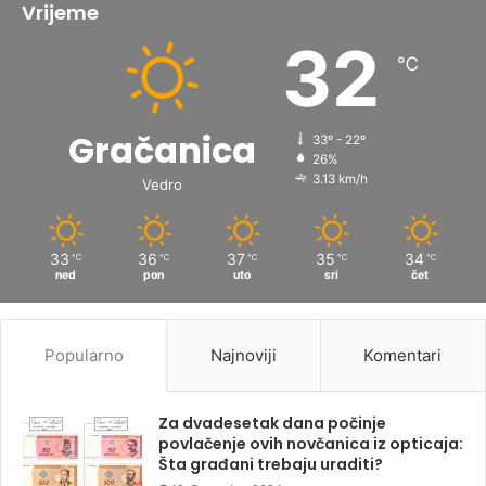
Vrijeme
32
℃
Gračanica
33º - 22º
26%
3.13 km/h
Vedro
33
36
37
35
34
℃
℃
℃
℃
℃
ned
pon
uto
sri
čet
Popularno
Najnoviji
Komentari
Za dvadesetak dana počinje
povlačenje ovih novčanica iz opticaja:
Šta građani trebaju uraditi?