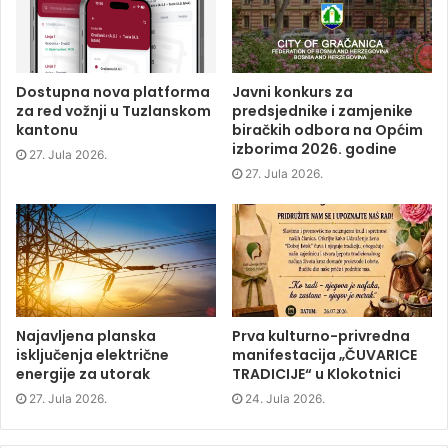
e
t
k
s
b
t
e
i
o
e
d
n
o
r
I
n
k
(
n
e
(
O
(
w
O
p
O
w
p
e
p
i
Dostupna nova platforma
Javni konkurs za
e
n
e
n
za red vožnji u Tuzlanskom
predsjednike i zamjenike
n
s
n
d
s
i
s
o
kantonu
biračkih odbora na Općim
i
n
i
w
izborima 2026. godine
n
n
n
)
27. Jula 2026.
n
e
n
e
w
e
27. Jula 2026.
w
w
w
w
i
w
i
n
i
n
d
n
d
o
d
o
w
o
w
)
w
)
)
Najavljena planska
Prva kulturno-privredna
isključenja električne
manifestacija „ČUVARICE
energije za utorak
TRADICIJE“ u Klokotnici
27. Jula 2026.
24. Jula 2026.