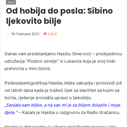
Vijesti
Od hobija do posla: Sibino
ljekovito bilje
18. Februara 2021.
2.602
Danas vam predstavljamo Hasibu Omerović – predsjednicu
udruženja “Plodovi zemlje” iz Lukavice koja je svoj hobi
pretvorila u mini biznis.
Pedesetpetogodišnja Hasiba, biljke sakuplja i proizvodi još
od ratnih dana kada je tražeći lijek za sterilitet sa kojim se
borila, rješenje pronašla upravo u ljekobilju.
„Sanjala sam biljke, a na san mi je sa biljem dolazilo i moje
djete.“
– Kazala je Hasiba u razgovoru za Radio Gračanicu.
Hasiba je dokaz kako je učenje cjeloživotni proces i nije