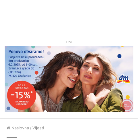
DM
Naslovna
/
Vijesti