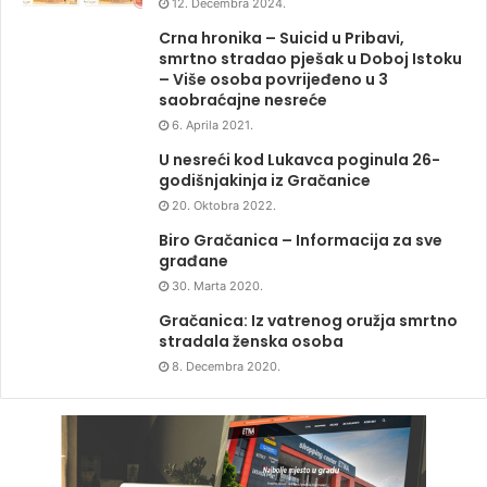
12. Decembra 2024.
Crna hronika – Suicid u Pribavi,
smrtno stradao pješak u Doboj Istoku
– Više osoba povrijeđeno u 3
saobraćajne nesreće
6. Aprila 2021.
U nesreći kod Lukavca poginula 26-
godišnjakinja iz Gračanice
20. Oktobra 2022.
Biro Gračanica – Informacija za sve
građane
30. Marta 2020.
Gračanica: Iz vatrenog oružja smrtno
stradala ženska osoba
8. Decembra 2020.